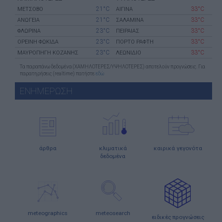
21°C
33°C
ΜΕΤΣΟΒΟ
ΑΙΓΙΝΑ
21°C
33°C
ΑΝΩΓΕΙΑ
ΣΑΛΑΜΙΝΑ
23°C
33°C
ΦΛΩΡΙΝΑ
ΠΕΙΡΑΙΑΣ
23°C
33°C
ΟΡΕΙΝΗ ΦΩΚΙΔΑ
ΠΟΡΤΟ ΡΑΦΤΗ
23°C
33°C
ΜΑΥΡΟΠΗΓΗ ΚΟΖΑΝΗΣ
ΛΕΩΝΙΔΙΟ
Τα παραπάνω δεδομένα (ΧΑΜΗΛΟΤΕΡΕΣ/ΥΨΗΛΟΤΕΡΕΣ) αποτελούν προγνώσεις. Για
παρατηρήσεις (realtime) πατήστε
εδώ
ΕΝΗΜΕΡΩΣΗ
άρθρα
κλιματικά
καιρικά γεγονότα
δεδομένα
meteographics
meteosearch
ειδικές προγνώσεις