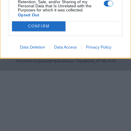
Retention, Sale, and/or Sharing of my
ΣΧΕΤΙΚΑ ΜΕ ΤΟ ΜΕΤΕΟ.GR
ΕΡΓΑΛΕΙΑ
Personal Data that Is Unrelated with the
ΑΝΑΖΗΤΗΣΗ ΔΕΔΟΜΕΝΩΝ
ΟΡΟΙ ΧΡΗΣΗΣ
Purposes for which it was collected.
RSS
ΒΟΗΘΕΙΑ
Opted Out
ΕΠΙΚΟΙΝΩΝΙΑ
ENGLISH VERSION
CONFIRM
Data Deletion
Data Access
Privacy Policy
Τελευταία ενημέρωση προγνώσεων: Παρασκευή, 07/08 20:29