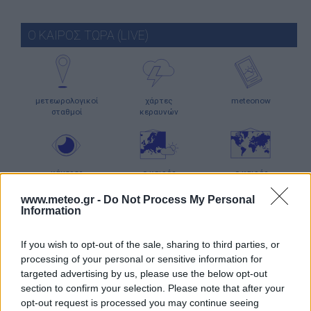
Ο ΚΑΙΡΟΣ ΤΩΡΑ (LIVE)
μετεωρολογικοί
χάρτες
meteonow
σταθμοί
κεραυνών
κάμερες
ο καιρός
ο καιρός
στην Ευρώπη
στον κόσμο
www.meteo.gr -
Do Not Process My Personal
Information
ΧΑΡΤΕΣ ΠΡΟΓΝΩΣΗΣ
If you wish to opt-out of the sale, sharing to third parties, or
processing of your personal or sensitive information for
targeted advertising by us, please use the below opt-out
section to confirm your selection. Please note that after your
ιστιοπλοϊκοί
χάρτες
χάρτης
opt-out request is processed you may continue seeing
χάρτες
κύματος
παραλιών