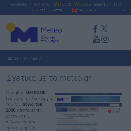
Παρασκευή 7 Αυγούστου
06:32
20:28 - Διάρκεια ημέρας:
13 ώρες, 55 λεπτά |
IN ENGLISH
A
ΚΕΝΤΡΙΚΟ ΜΕΝΟΥ
Σχετικά με το meteo.gr
Ο κόμβος
METEO.GR
ξεκίνησε την λειτουργία
του τον
Ιούνιο του
2000
. Αποτελεί την
ελληνική και
απλουστευμένη
έκδοση της ήδη