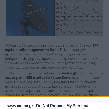
Καθημερινά δημιουργούμε προγνώσεις των επόμενων
144
ωρών ομαδοποιημένες σε 3ωρα
. Επίσης παρέχονται
προγνώσεις έντασης και διεύθυνσης ανέμου με την μορφή
διαδραστικών χαρτών, προγνώσεις ύψους κύματος για όλες
τις ελληνικές θάλασσες, προγνώσεις μεταφοράς σκόνης
όπως και προγνώσεις υπεριώδους ακτινοβολίας.
Το δίκτυο αυτόματων σταθμών του
meteo.gr
που αποτελείται
από περίπου
430 σταθμούς τύπου Davis
, οι οποίοι μετρούν
όλες τις βασικές μετεωρολογικές παραμέτρους, δηλαδή
πίεση, θερμοκρασία, υγρασία, βροχόπτωση, διεύθυνση και
ένταση του ανέμου μεταδίδουν συνεχώς και σε πραγματικό
χρόνο τις μετρήσεις απ΄όλη σχεδόν την Ελλάδα. Ορισμένοι
σταθμοί καταγράφουν επίσης και την ηλιακή και υπεριώδη
ακτινοβολία. Ολες οι καταγραφές (
ανά 10 λεπτά
)
www.meteo.gr -
Do Not Process My Personal
συλλέγονται σε πραγματικό χρόνο και αφού περάσουν από