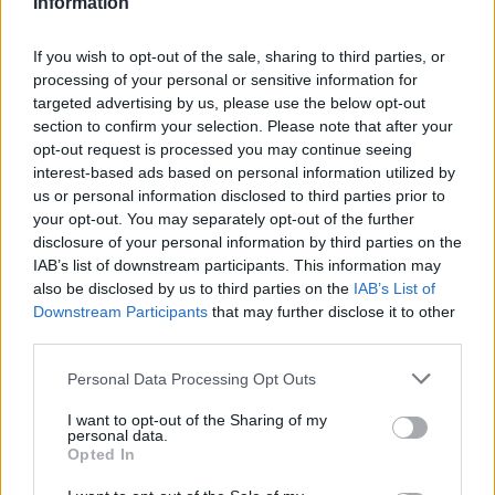
Information
ποιοτικό έλεγχο, αρχειοθετούνται για μελλοντική χρήση.
To
meteo.gr
χρησιμοποιεί ότι πιο σύγχρονο υπάρχει στον
If you wish to opt-out of the sale, sharing to third parties, or
χώρο της μετεωρολογίας και διαρκώς αναζητά μέσω του
processing of your personal or sensitive information for
επιστημονικού προσωπικού του την βελτίωση των
targeted advertising by us, please use the below opt-out
παρεχόμενων δεδομένων. Οι τεχνολογίες που
χρησιμοποιούνται είναι στην αιχμή του δόρατος της
section to confirm your selection. Please note that after your
πληροφορικής επιστήμης.
opt-out request is processed you may continue seeing
climatebook.gr
interest-based ads based on personal information utilized by
us or personal information disclosed to third parties prior to
23 ημερών
Σελήνη:
your opt-out. You may separately opt-out of the further
Παλαιός Μηνίσκος
Φάση:
disclosure of your personal information by third parties on the
Επόμενη Πανσέληνος:
IAB’s list of downstream participants. This information may
Παρασκευή, 28 Αυγούστου 2026
also be disclosed by us to third parties on the
IAB’s List of
Αστρονομικό ημερολόγιο
Downstream Participants
that may further disclose it to other
third parties.
Personal Data Processing Opt Outs
I want to opt-out of the Sharing of my
personal data.
Opted In