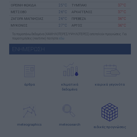
25°C
37°C
ΟΡΕΙΝΗ ΦΩΚΙΔΑ
ΤΥΜΠΑΚΙ
26°C
37°C
ΜΕΤΣΟΒΟ
ΑΡΧΑΓΓΕΛΟΣ
26°C
36°C
ΖΑΓΟΡΑ ΜΑΓΝΗΣΙΑΣ
ΠΡΕΒΕΖΑ
27°C
36°C
ΜΥΚΟΝΟΣ
ΑΡΓΟΣ
Τα παραπάνω δεδομένα (ΧΑΜΗΛΟΤΕΡΕΣ/ΥΨΗΛΟΤΕΡΕΣ) αποτελούν προγνώσεις. Για
παρατηρήσεις (realtime) πατήστε
εδώ
ΕΝΗΜΕΡΩΣΗ
άρθρα
κλιματικά
καιρικά γεγονότα
δεδομένα
meteographics
meteosearch
ειδικές προγνώσεις