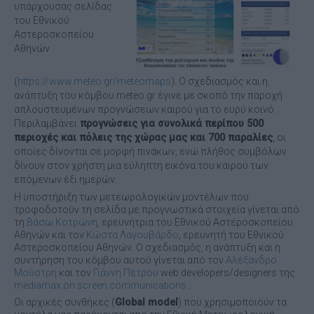
υπάρχουσας σελίδας
του Εθνικού
Αστεροσκοπείου
Αθηνών
(
https://www.meteo.gr/meteomaps
). Ο σχεδιασμός και η
ανάπτυξη του κόμβου meteo.gr έγινε με σκοπό την παροχή
απλουστευμένων προγνώσεων καιρού για το ευρύ κοινό.
Περιλαμβάνει
προγνώσεις για συνολικά περίπου 500
περιοχές και πόλεις της χώρας μας και 700 παραλίες
, οι
οποίες δίνονται σε μορφή πινάκων, ενώ πλήθος συμβόλων
δίνουν στον χρήστη μια εύληπτη εικόνα του καιρού των
επόμενων έξι ημερών.
Η υποστήριξη των μετεωρολογικών μοντέλων που
τροφοδοτούν τη σελίδα με προγνωστικά στοιχεία γίνεται από
τη
Βάσω Κοτρώνη
, ερευνήτρια του Εθνικού Aστεροσκοπείου
Αθηνών και τον
Κώστα Λαγουβάρδο
, ερευνητή του Εθνικού
Aστεροσκοπείου Αθηνών. Ο σχεδιασμός, η ανάπτυξη και η
συντήρηση του κόμβου αυτού γίνεται από τον
Αλέξανδρο
Μούστρη
και τον
Γιάννη Πέτρου
web developers/designers της
mediamax on screen communications
.
Οι αρχικές συνθήκες (
Global model
) που χρησιμοποιούν τα