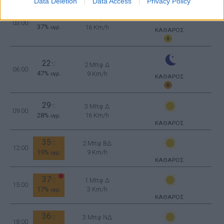
Data Deletion
Data Access
Privacy Policy
25
°C
3 Μπφ Δ
03:00
37%
16 Km/h
υγρ.
ΚΑΘΑΡΟΣ
22
°C
2 Μπφ Δ
06:00
47%
9 Km/h
υγρ.
ΚΑΘΑΡΟΣ
29
3 Μπφ Δ
°C
09:00
28%
16 Km/h
υγρ.
ΚΑΘΑΡΟΣ
35
2 Μπφ ΒΔ
°C
12:00
19%
9 Km/h
υγρ.
ΚΑΘΑΡΟΣ
37
1 Μπφ Δ
°C
15:00
17%
3 Km/h
υγρ.
ΚΑΘΑΡΟΣ
36
3 Μπφ ΝΔ
°C
18:00