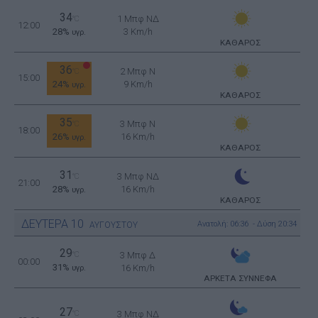
34
1 Μπφ ΝΔ
°C
12:00
28%
3 Km/h
υγρ.
ΚΑΘΑΡΟΣ
36
2 Μπφ N
°C
15:00
24%
9 Km/h
υγρ.
ΚΑΘΑΡΟΣ
35
3 Μπφ N
°C
18:00
26%
16 Km/h
υγρ.
ΚΑΘΑΡΟΣ
31
3 Μπφ ΝΔ
°C
21:00
28%
16 Km/h
υγρ.
ΚΑΘΑΡΟΣ
ΔΕΥΤΕΡΑ
10
Ανατολή: 06:36 - Δύση 20:34
ΑΥΓΟΥΣΤΟΥ
29
°C
3 Μπφ Δ
00:00
31%
16 Km/h
υγρ.
ΑΡΚΕΤΑ ΣΥΝΝΕΦΑ
27
°C
3 Μπφ ΝΔ