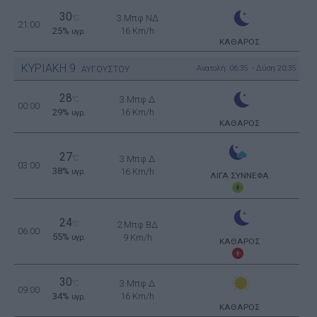
30
3 Μπφ ΝΔ
°C
21:00
25%
16 Km/h
υγρ.
ΚΑΘΑΡΟΣ
ΚΥΡΙΑΚΗ
9
Ανατολή: 06:35 - Δύση 20:35
ΑΥΓΟΥΣΤΟΥ
28
3 Μπφ Δ
°C
00:00
29%
16 Km/h
υγρ.
ΚΑΘΑΡΟΣ
27
°C
3 Μπφ Δ
03:00
38%
16 Km/h
υγρ.
ΛΙΓΑ ΣΥΝΝΕΦΑ
24
°C
2 Μπφ ΒΔ
06:00
55%
9 Km/h
υγρ.
ΚΑΘΑΡΟΣ
30
3 Μπφ Δ
°C
09:00
34%
16 Km/h
υγρ.
ΚΑΘΑΡΟΣ