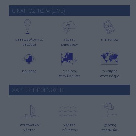
Ο ΚΑΙΡΟΣ ΤΩΡΑ (LIVE)
μετεωρολογικοί
χάρτες
meteonow
σταθμοί
κεραυνών
κάμερες
ο καιρός
ο καιρός
στην Ευρώπη
στον κόσμο
ΧΑΡΤΕΣ ΠΡΟΓΝΩΣΗΣ
ιστιοπλοϊκοί
χάρτες
χάρτης
χάρτες
κύματος
παραλιών