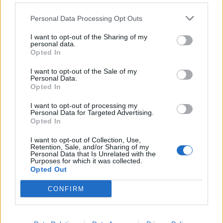
37%
9 Km/h
υγρ.
ΑΡΚΕΤΑ ΣΥΝΝΕΦΑ
Personal Data Processing Opt Outs
33
3 Μπφ NA
°C
I want to opt-out of the Sharing of my
12:00
personal data.
17%
16 Km/h
υγρ.
Opted In
ΚΑΘΑΡΟΣ
I want to opt-out of the Sale of my
35
2 Μπφ NA
°C
15:00
Personal Data.
18%
9 Km/h
υγρ.
Opted In
ΚΑΘΑΡΟΣ
I want to opt-out of processing my
34
2 Μπφ N
°C
Personal Data for Targeted Advertising.
18:00
23%
9 Km/h
υγρ.
Opted In
ΚΑΘΑΡΟΣ
I want to opt-out of Collection, Use,
29
3 Μπφ ΝΔ
Retention, Sale, and/or Sharing of my
°C
21:00
Personal Data that Is Unrelated with the
18%
16 Km/h
υγρ.
Purposes for which it was collected.
ΚΑΘΑΡΟΣ
Opted Out
ΤΕΤΑΡΤΗ
12
Ανατολή: 06:38 - Δύση 20:31
ΑΥΓΟΥΣΤΟΥ
CONFIRM
27
3 Μπφ ΝΔ
°C
00:00
28%
16 Km/h
υγρ.
ΚΑΘΑΡΟΣ