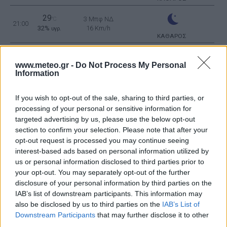
29
3 Μπφ ΝΔ
°C
21:00
32%
16 Km/h
υγρ.
ΚΑΘΑΡΟΣ
ΤΡΙΤΗ
11
Ανατολή: 06:36 - Δύση 20:33
ΑΥΓΟΥΣΤΟΥ
www.meteo.gr -
Do Not Process My Personal
Information
29
3 Μπφ ΝΔ
°C
00:00
36%
16 Km/h
υγρ.
ΑΡΚΕΤΑ ΣΥΝΝΕΦΑ
If you wish to opt-out of the sale, sharing to third parties, or
processing of your personal or sensitive information for
targeted advertising by us, please use the below opt-out
26
°C
2 Μπφ Δ
section to confirm your selection. Please note that after your
03:00
55%
9 Km/h
υγρ.
ΛΙΓΑ ΣΥΝΝΕΦΑ
opt-out request is processed you may continue seeing
interest-based ads based on personal information utilized by
us or personal information disclosed to third parties prior to
your opt-out. You may separately opt-out of the further
23
°C
2 Μπφ ΝΔ
06:00
disclosure of your personal information by third parties on the
61%
9 Km/h
υγρ.
ΚΑΘΑΡΟΣ
IAB’s list of downstream participants. This information may
also be disclosed by us to third parties on the
IAB’s List of
Downstream Participants
that may further disclose it to other
28
°C
2 Μπφ ΝΔ
third parties.
09:00