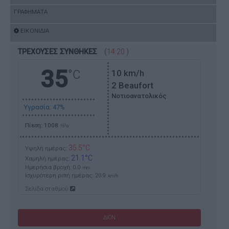
ΓΡΑΦΗΜΑΤΑ
ΕΙΚΟΝΙΔΙΑ
ΤΡΕΧΟΥΣΕΣ ΣΥΝΘΗΚΕΣ
(
14:20
)
35
°C
10
km/h
2 Beaufort
Νοτιοανατολικός
Υγρασία: 47%
Πίεση: 1008
hPa
35.5°C
Υψηλή ημέρας:
21.1°C
Χαμηλή ημέρας:
Ημερήσια βροχή: 0.0
mm
Ισχυρότερη ριπή ημέρας:
20.9
km/h
Σελίδα σταθμού
ΔΙΟΝ