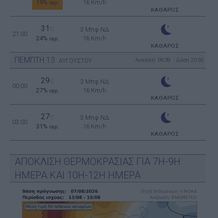
19%
16 Km/h
υγρ.
ΚΑΘΑΡΟΣ
31
3 Μπφ ΝΔ
°C
21:00
24%
16 Km/h
υγρ.
ΚΑΘΑΡΟΣ
ΠΕΜΠΤΗ
13
Ανατολή: 06:39 - Δύση 20:30
ΑΥΓΟΥΣΤΟΥ
29
3 Μπφ ΝΔ
°C
00:00
27%
16 Km/h
υγρ.
ΚΑΘΑΡΟΣ
27
3 Μπφ ΝΔ
°C
03:00
31%
16 Km/h
υγρ.
ΚΑΘΑΡΟΣ
ΑΠΟΚΛΙΣΗ ΘΕΡΜΟΚΡΑΣΙΑΣ ΓΙΑ 7Η-9Η
ΗΜΕΡΑ ΚΑΙ 10Η-12Η ΗΜΕΡΑ