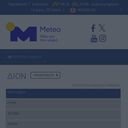
Παρασκευή 7 Αυγούστου
06:32
20:28 - Διάρκεια ημέρας:
13 ώρες, 55 λεπτά |
IN ENGLISH
A
ΚΕΝΤΡΙΚΟ ΜΕΝΟΥ
ΔΙΟΝ
ΑΝΑΚΟΙΝΩΣΗ
ΕΚΤΥΠΩΣΗ
|
ENGLISH VERSION
ΠΡΟΓΝΩΣΗ
ΓΥΡΗ
ΣΚΟΝΗ
ΡΥΠΟΙ