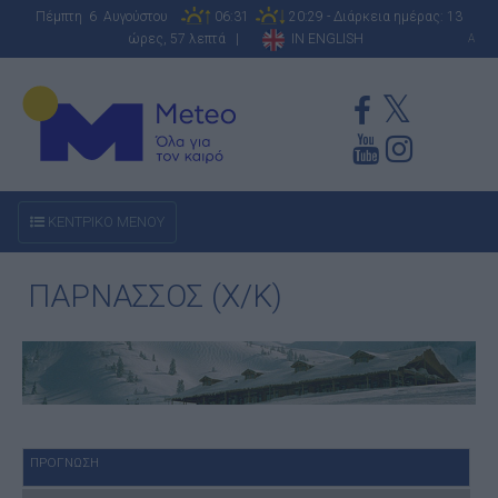
Πέμπτη 6 Αυγούστου
06:31
20:29 - Διάρκεια ημέρας: 13
ώρες, 57 λεπτά |
IN ENGLISH
A
ΚΕΝΤΡΙΚΟ ΜΕΝΟΥ
ΠΑΡΝΑΣΣΟΣ (Χ/Κ)
ΠΡΟΓΝΩΣΗ