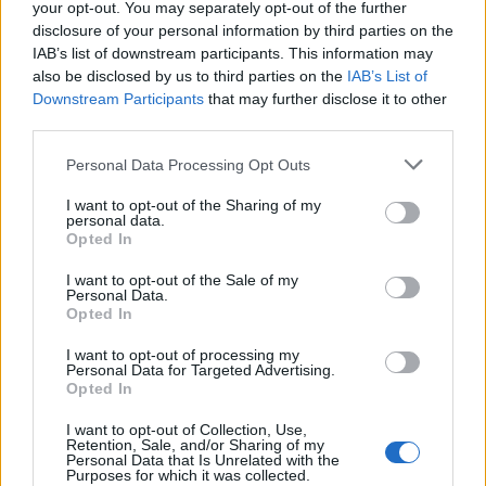
your opt-out. You may separately opt-out of the further
ΚΑΘΑΡΟΣ
disclosure of your personal information by third parties on the
IAB’s list of downstream participants. This information may
4 Μπφ B
17
06:00
°C
also be disclosed by us to third parties on the
IAB’s List of
24 Km/h
ΛΙΓΑ ΣΥΝΝΕΦΑ
Downstream Participants
that may further disclose it to other
third parties.
4 Μπφ B
18
09:00
°C
24 Km/h
Personal Data Processing Opt Outs
ΚΑΘΑΡΟΣ
I want to opt-out of the Sharing of my
5 Μπφ BA
personal data.
21
12:00
°C
35 Km/h
Opted In
55
km/h
ΚΑΘΑΡΟΣ
I want to opt-out of the Sale of my
5 Μπφ BA
Personal Data.
22
15:00
°C
35 Km/h
Opted In
55
km/h
ΚΑΘΑΡΟΣ
I want to opt-out of processing my
Personal Data for Targeted Advertising.
5 Μπφ BA
Opted In
21
18:00
°C
35 Km/h
55
km/h
ΚΑΘΑΡΟΣ
I want to opt-out of Collection, Use,
Retention, Sale, and/or Sharing of my
Personal Data that Is Unrelated with the
4 Μπφ B
18
21:00
°C
Purposes for which it was collected.
24 Km/h