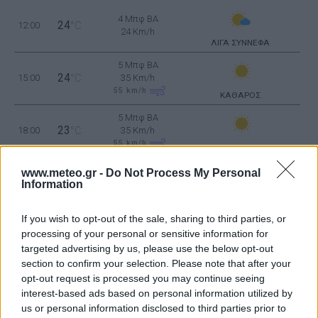
4 Μπφ BA
24
12:00
°C
24 Km/h
ΛΙΓΑ ΣΥΝΝΕΦΑ
5 Μπφ BA
24
15:00
°C
35 Km/h
55
km/h
ΚΑΘΑΡΟΣ
5 Μπφ BA
23
18:00
°C
35 Km/h
55
km/h
ΚΑΘΑΡΟΣ
www.meteo.gr -
Do Not Process My Personal
3 Μπφ B
19
21:00
°C
Information
16 Km/h
ΚΑΘΑΡΟΣ
If you wish to opt-out of the sale, sharing to third parties, or
ΔΕΥΤΕΡΑ
10
ΑΥΓΟΥΣΤΟΥ
processing of your personal or sensitive information for
targeted advertising by us, please use the below opt-out
3 Μπφ B
19
00:00
°C
section to confirm your selection. Please note that after your
16 Km/h
ΚΑΘΑΡΟΣ
opt-out request is processed you may continue seeing
interest-based ads based on personal information utilized by
4 Μπφ B
us or personal information disclosed to third parties prior to
18
03:00
°C
24 Km/h