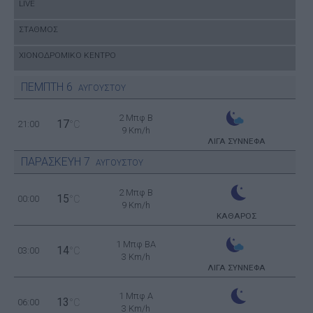
LIVE
ΣΤΑΘΜΟΣ
ΧΙΟΝΟΔΡΟΜΙΚΟ ΚΕΝΤΡΟ
ΠΕΜΠΤΗ
6
ΑΥΓΟΥΣΤΟΥ
2 Μπφ B
17
21:00
°C
9 Km/h
ΛΙΓΑ ΣΥΝΝΕΦΑ
ΠΑΡΑΣΚΕΥΗ
7
ΑΥΓΟΥΣΤΟΥ
2 Μπφ B
15
00:00
°C
9 Km/h
ΚΑΘΑΡΟΣ
1 Μπφ BA
14
03:00
°C
3 Km/h
ΛΙΓΑ ΣΥΝΝΕΦΑ
1 Μπφ Α
13
06:00
°C
3 Km/h