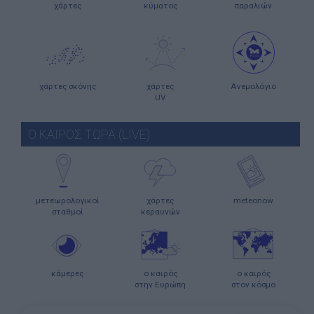
χάρτες
κύματος
παραλιών
χάρτες σκόνης
χάρτες
Ανεμολόγιο
UV
Ο ΚΑΙΡΟΣ ΤΩΡΑ (LIVE)
μετεωρολογικοί
χάρτες
meteonow
σταθμοί
κεραυνών
κάμερες
ο καιρός
ο καιρός
στην Ευρώπη
στον κόσμο