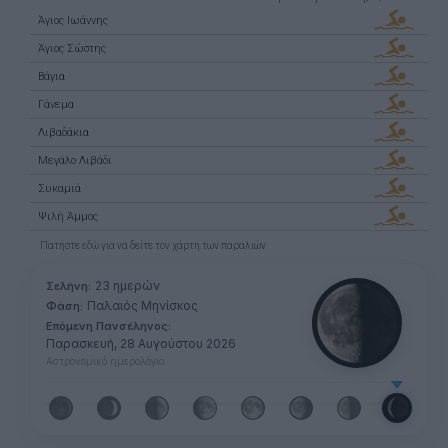
Άγιος Ιωάννης
Άγιος Σώστης
Βάγια
Γάνεμα
Λιβαδάκια
Μεγάλο Λιβάδι
Συκαμιά
Ψιλή Άμμος
Πατήστε
εδώ
για να δείτε τον χάρτη των παραλιών
23 ημερών
Σελήνη:
Παλαιός Μηνίσκος
Φάση:
Επόμενη Πανσέληνος:
Παρασκευή, 28 Αυγούστου 2026
Αστρονομικό ημερολόγιο