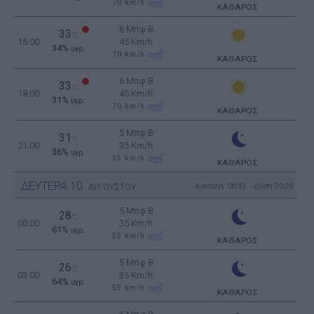
70
km/h
ΚΑΘΑΡΟΣ
6 Μπφ B
33
°C
15:00
45 Km/h
34%
υγρ.
70
km/h
ΚΑΘΑΡΟΣ
6 Μπφ B
33
°C
18:00
45 Km/h
31%
υγρ.
70
km/h
ΚΑΘΑΡΟΣ
5 Μπφ B
31
°C
21:00
35 Km/h
36%
υγρ.
55
km/h
ΚΑΘΑΡΟΣ
ΔΕΥΤΕΡΑ
10
Ανατολή: 06:33 - Δύση 20:20
ΑΥΓΟΥΣΤΟΥ
5 Μπφ B
28
°C
00:00
35 Km/h
61%
υγρ.
55
km/h
ΚΑΘΑΡΟΣ
5 Μπφ B
26
°C
03:00
35 Km/h
64%
υγρ.
55
km/h
ΚΑΘΑΡΟΣ