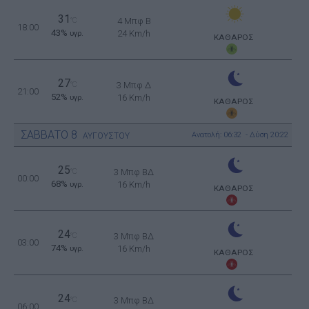
31
°C
4 Μπφ B
18:00
43%
24 Km/h
υγρ.
ΚΑΘΑΡΟΣ
27
°C
3 Μπφ Δ
21:00
52%
16 Km/h
υγρ.
ΚΑΘΑΡΟΣ
ΣΑΒΒΑΤΟ
8
Ανατολή: 06:32 - Δύση 20:22
ΑΥΓΟΥΣΤΟΥ
25
°C
3 Μπφ ΒΔ
00:00
68%
16 Km/h
υγρ.
ΚΑΘΑΡΟΣ
24
°C
3 Μπφ ΒΔ
03:00
74%
16 Km/h
υγρ.
ΚΑΘΑΡΟΣ
24
°C
3 Μπφ ΒΔ
06:00