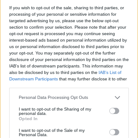
If you wish to opt-out of the sale, sharing to third parties, or
6 Μπφ B
31
°C
processing of your personal or sensitive information for
18:00
45 Km/h
30%
υγρ.
targeted advertising by us, please use the below opt-out
70
km/h
ΚΑΘΑΡΟΣ
section to confirm your selection. Please note that after your
5 Μπφ B
opt-out request is processed you may continue seeing
29
°C
21:00
35 Km/h
interest-based ads based on personal information utilized by
32%
υγρ.
55
km/h
ΚΑΘΑΡΟΣ
us or personal information disclosed to third parties prior to
your opt-out. You may separately opt-out of the further
ΤΕΤΑΡΤΗ
12
Ανατολή: 06:35 - Δύση 20:18
ΑΥΓΟΥΣΤΟΥ
disclosure of your personal information by third parties on the
5 Μπφ B
IAB’s list of downstream participants. This information may
28
°C
00:00
35 Km/h
also be disclosed by us to third parties on the
IAB’s List of
35%
υγρ.
55
km/h
ΚΑΘΑΡΟΣ
Downstream Participants
that may further disclose it to other
third parties.
5 Μπφ B
27
°C
03:00
35 Km/h
48%
υγρ.
Personal Data Processing Opt Outs
55
km/h
ΚΑΘΑΡΟΣ
I want to opt-out of the Sharing of my
5 Μπφ B
26
personal data.
°C
06:00
35 Km/h
Opted In
57%
υγρ.
55
km/h
ΚΑΘΑΡΟΣ
I want to opt-out of the Sale of my
5 Μπφ B
Personal Data.
28
°C