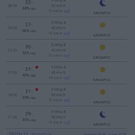
6 Μπφ B
25
°C
06:00
45 Km/h
69%
υγρ.
70
km/h
ΚΑΘΑΡΟΣ
6 Μπφ B
27
°C
09:00
45 Km/h
66%
υγρ.
70
km/h
ΚΑΘΑΡΟΣ
6 Μπφ B
30
°C
12:00
45 Km/h
52%
υγρ.
70
km/h
ΚΑΘΑΡΟΣ
6 Μπφ B
31
°C
15:00
45 Km/h
49%
υγρ.
70
km/h
ΚΑΘΑΡΟΣ
6 Μπφ B
31
°C
18:00
45 Km/h
39%
υγρ.
70
km/h
ΚΑΘΑΡΟΣ
6 Μπφ B
29
°C
21:00
45 Km/h
35%
υγρ.
70
km/h
ΚΑΘΑΡΟΣ
ΤΡΙΤΗ
11
Ανατολή: 06:34 - Δύση 20:19