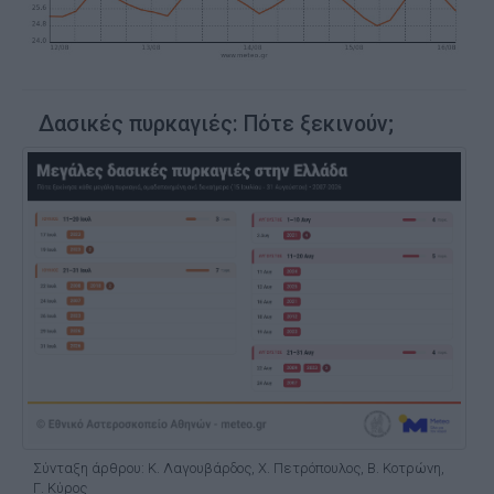
Δασικές πυρκαγιές: Πότε ξεκινούν;
Σύνταξη άρθρου: Κ. Λαγουβάρδος, Χ. Πετρόπουλος, Β. Κοτρώνη,
Γ. Κύρος