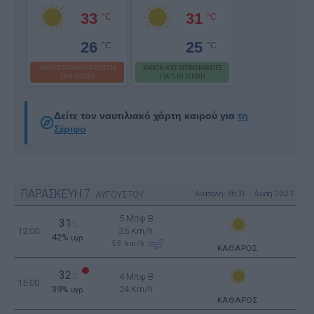
33
31
°C
°C
26
25
°C
°C
ΥΨΗΛΕΣ ΘΕΡΜΟΚΡΑΣΙΕΣ ΓΙΑ
ΚΑΝΟΝΙΚΕΣ ΘΕΡΜΟΚΡΑΣΙΕΣ
ΤΗΝ ΕΠΟΧΗ
ΓΙΑ ΤΗΝ ΕΠΟΧΗ
Δείτε τον ναυτιλιακό χάρτη καιρού για
τη
Σέριφο
ΠΑΡΑΣΚΕΥΗ
7
Ανατολή: 06:31 - Δύση 20:23
ΑΥΓΟΥΣΤΟΥ
5 Μπφ B
31
°C
12:00
35 Km/h
42%
υγρ.
55
km/h
ΚΑΘΑΡΟΣ
32
4 Μπφ B
°C
15:00
39%
24 Km/h
υγρ.
ΚΑΘΑΡΟΣ