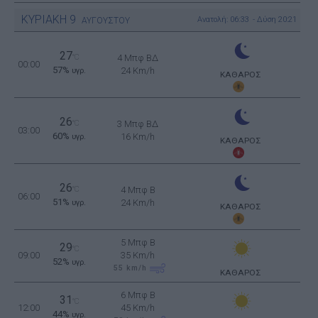
ΚΥΡΙΑΚΗ
9
Ανατολή: 06:33 - Δύση 20:21
ΑΥΓΟΥΣΤΟΥ
27
°C
4 Μπφ ΒΔ
00:00
57%
24 Km/h
υγρ.
ΚΑΘΑΡΟΣ
26
°C
3 Μπφ ΒΔ
03:00
60%
16 Km/h
υγρ.
ΚΑΘΑΡΟΣ
26
°C
4 Μπφ B
06:00
51%
24 Km/h
υγρ.
ΚΑΘΑΡΟΣ
5 Μπφ B
29
°C
09:00
35 Km/h
52%
υγρ.
55
km/h
ΚΑΘΑΡΟΣ
6 Μπφ B
31
°C
12:00
45 Km/h
44%
υγρ.