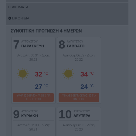
ΓΡΑΦΗΜΑΤΑ
ΕΙΚΟΝΙΔΙΑ
ΣΥΝΟΠΤΙΚΗ ΠΡΟΓΝΩΣΗ 4 ΗΜΕΡΩΝ
7
8
ΑΥΓΟΥΣΤΟΥ
ΑΥΓΟΥΣΤΟΥ
ΠΑΡΑΣΚΕΥΗ
ΣΑΒΒΑΤΟ
Ανατολή: 06:31 - Δύση:
Ανατολή: 06:32 - Δύση:
20:23
20:22
32
34
°C
°C
27
24
°C
°C
ΥΨΗΛΕΣ ΘΕΡΜΟΚΡΑΣΙΕΣ ΓΙΑ
ΥΨΗΛΕΣ ΘΕΡΜΟΚΡΑΣΙΕΣ ΓΙΑ
ΤΗΝ ΕΠΟΧΗ
ΤΗΝ ΕΠΟΧΗ
9
10
ΑΥΓΟΥΣΤΟΥ
ΑΥΓΟΥΣΤΟΥ
ΚΥΡΙΑΚΗ
ΔΕΥΤΕΡΑ
Ανατολή: 06:33 - Δύση:
Ανατολή: 06:33 - Δύση:
20:21
20:20