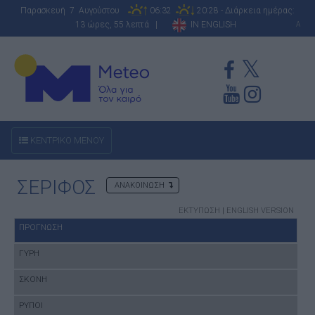
Παρασκευή 7 Αυγούστου
06:32
20:28 - Διάρκεια ημέρας:
13 ώρες, 55 λεπτά |
IN ENGLISH
A
ΚΕΝΤΡΙΚΟ ΜΕΝΟΥ
ΣΕΡΙΦΟΣ
ΑΝΑΚΟΙΝΩΣΗ
ΕΚΤΥΠΩΣΗ
|
ENGLISH VERSION
ΠΡΟΓΝΩΣΗ
ΓΥΡΗ
ΣΚΟΝΗ
ΡΥΠΟΙ