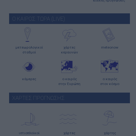
ειδικές προγνώσεις
Ο ΚΑΙΡΟΣ ΤΩΡΑ (LIVE)
μετεωρολογικοί
χάρτες
meteonow
σταθμοί
κεραυνών
κάμερες
ο καιρός
ο καιρός
στην Ευρώπη
στον κόσμο
ΧΑΡΤΕΣ ΠΡΟΓΝΩΣΗΣ
ιστιοπλοϊκοί
χάρτες
χάρτης