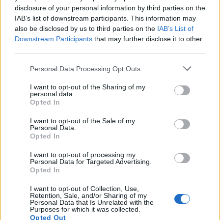
Προστασία των μικρών παιδιών στη σκιά.
disclosure of your personal information by third parties on the
IAB’s list of downstream participants. This information may
index >11
Ακραίος
Χρήση αντηλιακού (δείκτης >15) / καπέλου /
also be disclosed by us to third parties on the
IAB’s List of
γυαλιών ηλίου / ρούχων.
Downstream Participants
that may further disclose it to other
Αποφεύγετε τον ήλιο τις ώρες μεταξύ 10 π.μ.
με 4 μ.μ.
third parties.
Προστασία των μικρών παιδιών σε εσωτερικό
χώρο.
Personal Data Processing Opt Outs
I want to opt-out of the Sharing of my
personal data.
Opted In
25 ημερών
Σελήνη:
Παλαιός Μηνίσκος
I want to opt-out of the Sale of my
Φάση:
Personal Data.
Επόμενη Πανσέληνος:
Opted In
Παρασκευή, 28 Αυγούστου 2026
Αστρονομικό ημερολόγιο
I want to opt-out of processing my
Personal Data for Targeted Advertising.
Opted In
I want to opt-out of Collection, Use,
Retention, Sale, and/or Sharing of my
Personal Data that Is Unrelated with the
Purposes for which it was collected.
Opted Out