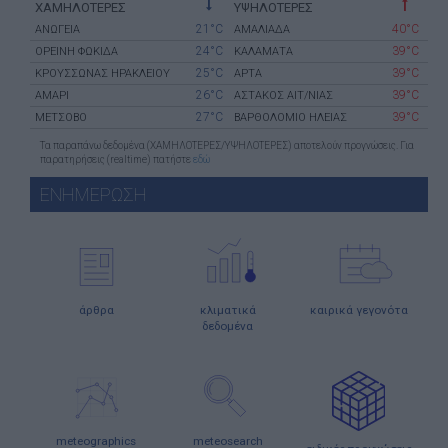
ΧΑΜΗΛΟΤΕΡΕΣ
ΥΨΗΛΟΤΕΡΕΣ
21°C
40°C
ΑΝΩΓΕΙΑ
ΑΜΑΛΙΑΔΑ
24°C
39°C
ΟΡΕΙΝΗ ΦΩΚΙΔΑ
ΚΑΛΑΜΑΤΑ
25°C
39°C
ΚΡΟΥΣΣΩΝΑΣ ΗΡΑΚΛΕΙΟΥ
ΑΡΤΑ
26°C
39°C
ΑΜΑΡΙ
ΑΣΤΑΚΟΣ ΑΙΤ/ΝΙΑΣ
27°C
39°C
ΜΕΤΣΟΒΟ
ΒΑΡΘΟΛΟΜΙΟ ΗΛΕΙΑΣ
Τα παραπάνω δεδομένα (ΧΑΜΗΛΟΤΕΡΕΣ/ΥΨΗΛΟΤΕΡΕΣ) αποτελούν προγνώσεις. Για
παρατηρήσεις (realtime) πατήστε
εδώ
ΕΝΗΜΕΡΩΣΗ
άρθρα
κλιματικά
καιρικά γεγονότα
δεδομένα
meteographics
meteosearch