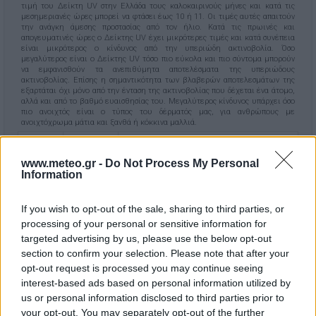
τιμή του Δείκτη UV στην Ελλάδα τους καλοκαιρινούς μήνες και κατά τις
μεσημεριανές ώρες μπορεί να φτάσει έως 10 ή 11. Οι τιμές αυτές απαιτούν
την ανάγκη άμεσης προστασίας από τον ήλιο. Κατά τις πρωινές και
απογευματινές ώρες ο Δείκτης UV έχει μικρότερες τιμές και κατά συνέπεια
είναι μικρότερος ο κίνδυνος από την υπεριώδη ακτινοβολία. Όσο
μεγαλύτερος είναι ο Δείκτης UV τόσο πιο εύκολα και πιο σύντομα μπορούν
να εμφανισθούν τα ανεπιθύμητα αποτελέσματα της υπεριώδους
ακτινοβολίας. Επίσης η σημαντικότητα των βλαβερών αποτελεσμάτων της
εξαρτάται όχι μόνο από την ένταση της ακτινοβολίας που δέχεται ένα άτομο,
αλλά και από το βαθμό ευαισθησίας του. Μεγαλύτερος κίνδυνος υπάρχει όσο
πιο ανοιχτός είναι ο τύπος του δέρματός μας, για ανθρώπους με
ανοιχτόχρωμα μάτια και ξανθά ή κόκκινα μαλλιά.
index<2.9
Χαμηλός
Δεν χρειάζεται προστασία.
www.meteo.gr -
Do Not Process My Personal
Information
3.0-5.9
Μέτριος
Χρήση καπέλου και αντηλιακού για μεγάλες
χρονικά εκθέσεις.
Αντηλιακό και προστασία για τα μικρά παιδιά.
If you wish to opt-out of the sale, sharing to third parties, or
processing of your personal or sensitive information for
6.0-7.9
Υψηλός
Χρήση αντηλιακού (δείκτης >15) / καπέλου /
γυαλιών ηλίου / ρούχων.
targeted advertising by us, please use the below opt-out
Έξτρα προστασία των μικρών παιδιών - μικρές
section to confirm your selection. Please note that after your
χρονικά εκθέσεις.
opt-out request is processed you may continue seeing
8.0-10.9
Πολύ
Χρήση αντηλιακού (δείκτης >15) / καπέλου /
interest-based ads based on personal information utilized by
υψηλός
γυαλιών ηλίου / ρούχων.
us or personal information disclosed to third parties prior to
Προσπαθήστε να αποφύγετε τον ήλιο τις ώρες
μεταξύ 11π.μ. με 3 μ.μ.
your opt-out. You may separately opt-out of the further