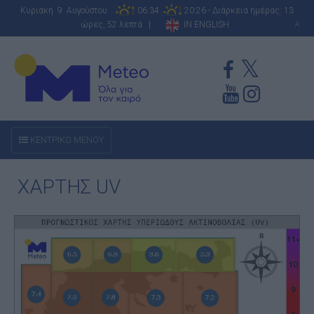
Κυριακή 9 Αυγούστου
06:34
20:26 - Διάρκεια ημέρας: 13
ώρες, 52 λεπτά |
IN ENGLISH
A
ΚΕΝΤΡΙΚΟ ΜΕΝΟΥ
ΧΑΡΤΗΣ UV