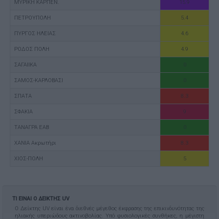
ΜΥΡΙΚΗ ΚΑΡΠΕΝ.
15.9
ΠΕΤΡΟΥΠΟΛΗ
5.4
ΠΥΡΓΟΣ ΗΛΕΙΑΣ
4.6
ΡΟΔΟΣ ΠΟΛΗ
4.9
ΣΑΓΑΙΙΚΑ
0
ΣΑΜΟΣ-ΚΑΡΛΟΒΑΣΙ
0
ΣΠΑΤΑ
8.3
ΣΦΑΚΙΑ
9
ΤΑΝΑΓΡΑ ΕΑΒ
0
ΧΑΝΙΑ Ακρωτήρι
8.3
ΧΙΟΣ-ΠΟΛΗ
5
ΤΙ ΕΙΝΑΙ Ο ΔΕΙΚΤΗΣ UV
Ο Δείκτης UV είναι ένα διεθνές μέγεθος έκφρασης της επικινδυνότητας της
ηλιακής υπεριώδους ακτινοβολίας. Υπό φυσιολογικές συνθήκες, η μέγιστη