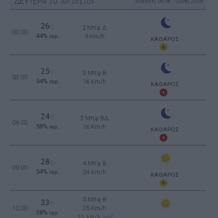
ΔΕΥΤΕΡΑ
10
Ανατολή: 06:36 - Δύση 20:28
ΑΥΓΟΥΣΤΟΥ
26
°C
2 Μπφ Δ
00:00
44%
9 Km/h
υγρ.
ΚΑΘΑΡΟΣ
25
°C
3 Μπφ B
03:00
54%
16 Km/h
υγρ.
ΚΑΘΑΡΟΣ
24
°C
3 Μπφ ΒΔ
06:00
58%
16 Km/h
υγρ.
ΚΑΘΑΡΟΣ
28
°C
4 Μπφ B
09:00
54%
24 Km/h
υγρ.
ΚΑΘΑΡΟΣ
5 Μπφ B
33
°C
12:00
35 Km/h
38%
υγρ.
55
km/h