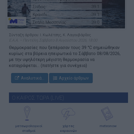
Σύνταξη άρθρου: Ι. Κωλέτσης, Κ. Λαγουβάρδος
Ε.Α.Α. – Πεντέλη, Σάββατο 8 Αυγούστου 2026, 18:00
Θερμοκρασίες που ξεπέρασαν τους 39 °C σημειώθηκαν
κυρίως στα βόρεια ηπειρωτικά το Σάββατο 08/08/2026,
με την υψηλότερη μέγιστη θερμοκρασία να
καταγράφεται... (πατήστε για συνέχεια)
Αναλυτικά...
Αρχείο άρθρων
Ο ΚΑΙΡΟΣ ΤΩΡΑ (LIVE)
μετεωρολογικοί
χάρτες
meteonow
σταθμοί
κεραυνών