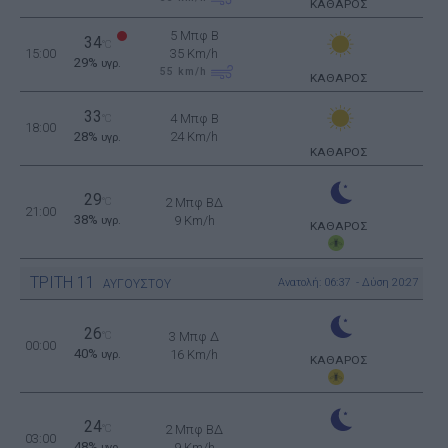
ΚΑΘΑΡΟΣ
5 Μπφ B
34
°C
15:00
35 Km/h
29%
υγρ.
55
km/h
ΚΑΘΑΡΟΣ
33
4 Μπφ B
°C
18:00
28%
24 Km/h
υγρ.
ΚΑΘΑΡΟΣ
29
°C
2 Μπφ ΒΔ
21:00
38%
9 Km/h
υγρ.
ΚΑΘΑΡΟΣ
ΤΡΙΤΗ
11
Ανατολή: 06:37 - Δύση 20:27
ΑΥΓΟΥΣΤΟΥ
26
°C
3 Μπφ Δ
00:00
40%
16 Km/h
υγρ.
ΚΑΘΑΡΟΣ
24
°C
2 Μπφ ΒΔ
03:00
48%
9 Km/h
υγρ.