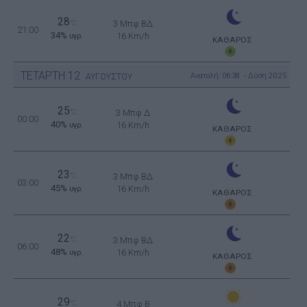
28
°C
3 Μπφ ΒΔ
21:00
34%
16 Km/h
υγρ.
ΚΑΘΑΡΟΣ
ΤΕΤΑΡΤΗ
12
Ανατολή: 06:38 - Δύση 20:25
ΑΥΓΟΥΣΤΟΥ
25
°C
3 Μπφ Δ
00:00
40%
16 Km/h
υγρ.
ΚΑΘΑΡΟΣ
23
°C
3 Μπφ ΒΔ
03:00
45%
16 Km/h
υγρ.
ΚΑΘΑΡΟΣ
22
°C
3 Μπφ ΒΔ
06:00
48%
16 Km/h
υγρ.
ΚΑΘΑΡΟΣ
29
°C
4 Μπφ B