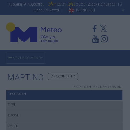
Κυριακή 9 Αυγούστου
06:34
20:26 - Διάρκεια ημέρας: 13
ώρες, 52 λεπτά |
IN ENGLISH
A
ΚΕΝΤΡΙΚΟ ΜΕΝΟΥ
ΜΑΡΤΙΝΟ
ΑΝΑΚΟΙΝΩΣΗ
ΕΚΤΥΠΩΣΗ
|
ENGLISH VERSION
ΠΡΟΓΝΩΣΗ
ΓΥΡΗ
ΣΚΟΝΗ
ΡΥΠΟΙ