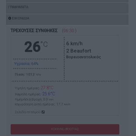
ΓΡΑΦΗΜΑΤΑ
ΕΙΚΟΝΙΔΙΑ
ΤΡΕΧΟΥΣΕΣ ΣΥΝΘΗΚΕΣ
(
06:30
)
26
°C
6
km/h
2 Beaufort
Βορειοανατολικός
Υγρασία: 64%
Πίεση: 1013
hPa
27.8°C
Υψηλή ημέρας:
25.6°C
Χαμηλή ημέρας:
Ημερήσια βροχή: 0.0
mm
Ισχυρότερη ριπή ημέρας:
17.7
km/h
Σελίδα σταθμού
ΚΟΚΚΙΝΟ ΒΟΙΩΤΙΑΣ