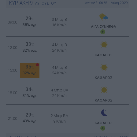
ΚΥΡΙΑΚΗ
9
Ανατολή: 06:35 - Δύση 20:29
ΑΥΓΟΥΣΤΟΥ
29
°C
3 Μπφ B
09:00
38%
16 Km/h
υγρ.
ΛΙΓΑ ΣΥΝΝΕΦΑ
33
4 Μπφ B
°C
12:00
32%
24 Km/h
υγρ.
ΚΑΘΑΡΟΣ
35
4 Μπφ B
°C
15:00
32%
24 Km/h
υγρ.
ΚΑΘΑΡΟΣ
34
4 Μπφ BA
°C
18:00
31%
24 Km/h
υγρ.
ΚΑΘΑΡΟΣ
29
°C
2 Μπφ ΒΔ
21:00
43%
9 Km/h
υγρ.
ΚΑΘΑΡΟΣ