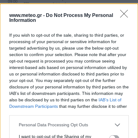
09:00
40%
24 Km/h
υγρ.
ΚΑΘΑΡΟΣ
www.meteo.gr -
Do Not Process My Personal
Information
34
4 Μπφ B
°C
12:00
33%
24 Km/h
υγρ.
ΚΑΘΑΡΟΣ
If you wish to opt-out of the sale, sharing to third parties, or
processing of your personal or sensitive information for
35
4 Μπφ B
°C
targeted advertising by us, please use the below opt-out
15:00
25%
24 Km/h
υγρ.
section to confirm your selection. Please note that after your
ΚΑΘΑΡΟΣ
opt-out request is processed you may continue seeing
interest-based ads based on personal information utilized by
35
4 Μπφ B
°C
18:00
us or personal information disclosed to third parties prior to
17%
24 Km/h
υγρ.
your opt-out. You may separately opt-out of the further
ΚΑΘΑΡΟΣ
disclosure of your personal information by third parties on the
28
3 Μπφ ΒΔ
°C
IAB’s list of downstream participants. This information may
21:00
28%
16 Km/h
υγρ.
also be disclosed by us to third parties on the
IAB’s List of
ΚΑΘΑΡΟΣ
Downstream Participants
that may further disclose it to other
third parties.
ΠΕΜΠΤΗ
13
Ανατολή: 06:39 - Δύση 20:24
ΑΥΓΟΥΣΤΟΥ
Personal Data Processing Opt Outs
25
3 Μπφ ΒΔ
°C
00:00
28%
16 Km/h
υγρ.
I want to opt-out of the Sharing of my
ΚΑΘΑΡΟΣ