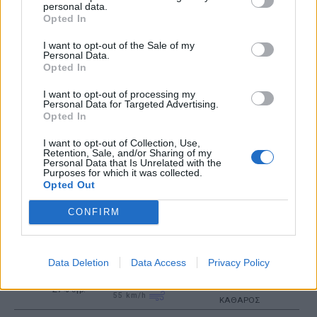
personal data.
Opted In
26
°C
3 Μπφ B
03:00
I want to opt-out of the Sale of my
39%
16 Km/h
υγρ.
ΚΑΘΑΡΟΣ
Personal Data.
Opted In
I want to opt-out of processing my
24
°C
3 Μπφ ΒΔ
Personal Data for Targeted Advertising.
06:00
48%
16 Km/h
υγρ.
Opted In
ΚΑΘΑΡΟΣ
I want to opt-out of Collection, Use,
Retention, Sale, and/or Sharing of my
Personal Data that Is Unrelated with the
28
°C
4 Μπφ B
09:00
Purposes for which it was collected.
55%
24 Km/h
υγρ.
ΚΑΘΑΡΟΣ
Opted Out
CONFIRM
5 Μπφ B
33
°C
12:00
35 Km/h
34%
υγρ.
55
km/h
ΚΑΘΑΡΟΣ
Data Deletion
Data Access
Privacy Policy
5 Μπφ B
34
°C
15:00
35 Km/h
27%
υγρ.
55
km/h
ΚΑΘΑΡΟΣ