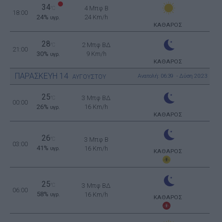
34
4 Μπφ B
°C
18:00
24%
24 Km/h
υγρ.
ΚΑΘΑΡΟΣ
28
2 Μπφ ΒΔ
°C
21:00
30%
9 Km/h
υγρ.
ΚΑΘΑΡΟΣ
ΠΑΡΑΣΚΕΥΗ
14
Ανατολή: 06:39 - Δύση 20:23
ΑΥΓΟΥΣΤΟΥ
25
3 Μπφ ΒΔ
°C
00:00
26%
16 Km/h
υγρ.
ΚΑΘΑΡΟΣ
26
°C
3 Μπφ B
03:00
41%
16 Km/h
υγρ.
ΚΑΘΑΡΟΣ
25
°C
3 Μπφ ΒΔ
06:00
58%
16 Km/h
υγρ.
ΚΑΘΑΡΟΣ