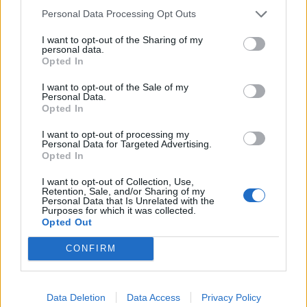
ΚΑΘΑΡΟΣ
Personal Data Processing Opt Outs
32
4 Μπφ B
°C
I want to opt-out of the Sharing of my
03:00
24%
24 Km/h
υγρ.
personal data.
ΚΑΘΑΡΟΣ
Opted In
5 Μπφ B
31
°C
I want to opt-out of the Sale of my
06:00
35 Km/h
Personal Data.
13%
υγρ.
55
km/h
ΚΑΘΑΡΟΣ
Opted In
5 Μπφ B
34
I want to opt-out of processing my
°C
09:00
35 Km/h
Personal Data for Targeted Advertising.
6%
υγρ.
55
km/h
Opted In
ΚΑΘΑΡΟΣ
6 Μπφ BA
I want to opt-out of Collection, Use,
37
°C
Retention, Sale, and/or Sharing of my
12:00
45 Km/h
8%
υγρ.
Personal Data that Is Unrelated with the
70
km/h
ΚΑΘΑΡΟΣ
Purposes for which it was collected.
Opted Out
5 Μπφ BA
39
°C
15:00
35 Km/h
9%
CONFIRM
υγρ.
55
km/h
ΚΑΘΑΡΟΣ
38
4 Μπφ BA
°C
18:00
Data Deletion
Data Access
Privacy Policy
8%
24 Km/h
υγρ.