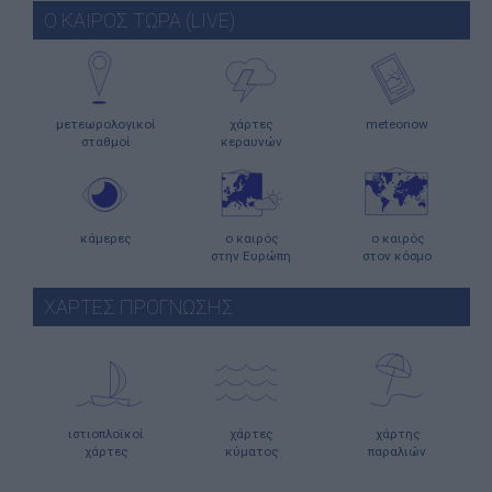
Ο ΚΑΙΡΟΣ ΤΩΡΑ (LIVE)
μετεωρολογικοί
χάρτες
meteonow
σταθμοί
κεραυνών
κάμερες
ο καιρός
ο καιρός
στην Ευρώπη
στον κόσμο
ΧΑΡΤΕΣ ΠΡΟΓΝΩΣΗΣ
ιστιοπλοϊκοί
χάρτες
χάρτης
χάρτες
κύματος
παραλιών