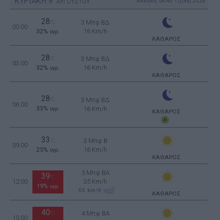
ΚΥΡΙΑΚΗ
9
Ανατολή: 06:40 - Δύση 20:28
ΑΥΓΟΥΣΤΟΥ
28
3 Μπφ ΒΔ
°C
00:00
32%
16 Km/h
υγρ.
ΚΑΘΑΡΟΣ
28
3 Μπφ ΒΔ
°C
03:00
32%
16 Km/h
υγρ.
ΚΑΘΑΡΟΣ
28
°C
3 Μπφ ΒΔ
06:00
33%
16 Km/h
υγρ.
ΚΑΘΑΡΟΣ
33
3 Μπφ B
°C
09:00
25%
16 Km/h
υγρ.
ΚΑΘΑΡΟΣ
5 Μπφ BA
39
°C
12:00
35 Km/h
19%
υγρ.
55
km/h
ΚΑΘΑΡΟΣ
40
4 Μπφ BA
°C
15:00