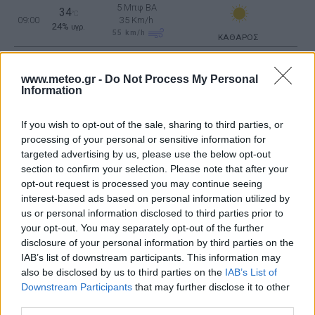
5 Μπφ BA
34
°C
09:00
35 Km/h
24%
υγρ.
55
km/h
ΚΑΘΑΡΟΣ
6 Μπφ BA
37
°C
12:00
45 Km/h
www.meteo.gr -
Do Not Process My Personal
22%
υγρ.
70
km/h
Information
ΚΑΘΑΡΟΣ
5 Μπφ BA
38
°C
If you wish to opt-out of the sale, sharing to third parties, or
15:00
35 Km/h
20%
υγρ.
55
km/h
processing of your personal or sensitive information for
ΚΑΘΑΡΟΣ
targeted advertising by us, please use the below opt-out
5 Μπφ BA
37
section to confirm your selection. Please note that after your
°C
18:00
35 Km/h
21%
opt-out request is processed you may continue seeing
υγρ.
55
km/h
ΚΑΘΑΡΟΣ
interest-based ads based on personal information utilized by
us or personal information disclosed to third parties prior to
33
4 Μπφ B
°C
your opt-out. You may separately opt-out of the further
21:00
28%
24 Km/h
υγρ.
disclosure of your personal information by third parties on the
ΚΑΘΑΡΟΣ
IAB’s list of downstream participants. This information may
ΤΡΙΤΗ
11
Ανατολή: 06:42 - Δύση 20:26
ΑΥΓΟΥΣΤΟΥ
also be disclosed by us to third parties on the
IAB’s List of
Downstream Participants
that may further disclose it to other
32
4 Μπφ B
°C
third parties.
00:00
26%
24 Km/h
υγρ.