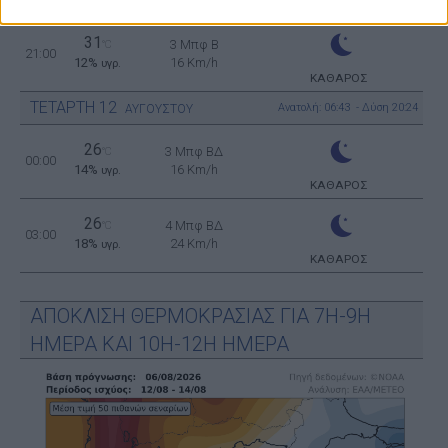
ΚΑΘΑΡΟΣ
31
3 Μπφ B
°C
21:00
12%
16 Km/h
υγρ.
ΚΑΘΑΡΟΣ
ΤΕΤΑΡΤΗ
12
Ανατολή: 06:43 - Δύση 20:24
ΑΥΓΟΥΣΤΟΥ
26
3 Μπφ ΒΔ
°C
00:00
14%
16 Km/h
υγρ.
ΚΑΘΑΡΟΣ
26
4 Μπφ ΒΔ
°C
03:00
18%
24 Km/h
υγρ.
ΚΑΘΑΡΟΣ
ΑΠΟΚΛΙΣΗ ΘΕΡΜΟΚΡΑΣΙΑΣ ΓΙΑ 7Η-9Η
ΗΜΕΡΑ ΚΑΙ 10Η-12Η ΗΜΕΡΑ