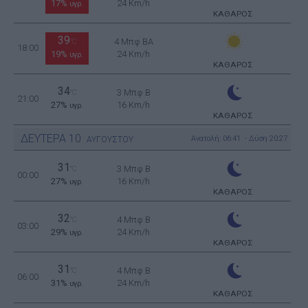
17%
24 Km/h
υγρ.
ΚΑΘΑΡΟΣ
39
4 Μπφ BA
°C
18:00
19%
24 Km/h
υγρ.
ΚΑΘΑΡΟΣ
34
3 Μπφ B
°C
21:00
27%
16 Km/h
υγρ.
ΚΑΘΑΡΟΣ
ΔΕΥΤΕΡΑ
10
Ανατολή: 06:41 - Δύση 20:27
ΑΥΓΟΥΣΤΟΥ
31
3 Μπφ B
°C
00:00
27%
16 Km/h
υγρ.
ΚΑΘΑΡΟΣ
32
4 Μπφ B
°C
03:00
29%
24 Km/h
υγρ.
ΚΑΘΑΡΟΣ
31
4 Μπφ B
°C
06:00
31%
24 Km/h
υγρ.
ΚΑΘΑΡΟΣ