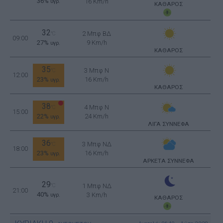
36%
16 Km/h
υγρ.
ΚΑΘΑΡΟΣ
32
2 Μπφ ΒΔ
°C
09:00
27%
9 Km/h
υγρ.
ΚΑΘΑΡΟΣ
35
3 Μπφ N
°C
12:00
23%
16 Km/h
υγρ.
ΚΑΘΑΡΟΣ
38
4 Μπφ N
°C
15:00
22%
24 Km/h
υγρ.
ΛΙΓΑ ΣΥΝΝΕΦΑ
36
3 Μπφ ΝΔ
°C
18:00
23%
16 Km/h
υγρ.
ΑΡΚΕΤΑ ΣΥΝΝΕΦΑ
29
°C
1 Μπφ ΝΔ
21:00
40%
3 Km/h
υγρ.
ΚΑΘΑΡΟΣ