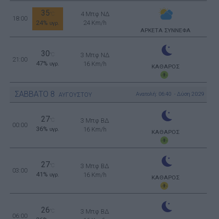
35
4 Μπφ ΝΔ
°C
18:00
24%
24 Km/h
υγρ.
ΑΡΚΕΤΑ ΣΥΝΝΕΦΑ
30
°C
3 Μπφ ΝΔ
21:00
47%
16 Km/h
υγρ.
ΚΑΘΑΡΟΣ
ΣΑΒΒΑΤΟ
8
Ανατολή: 06:40 - Δύση 20:29
ΑΥΓΟΥΣΤΟΥ
27
°C
3 Μπφ ΒΔ
00:00
36%
16 Km/h
υγρ.
ΚΑΘΑΡΟΣ
27
°C
3 Μπφ ΒΔ
03:00
41%
16 Km/h
υγρ.
ΚΑΘΑΡΟΣ
26
°C
3 Μπφ ΒΔ
06:00