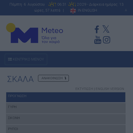
Πέμπτη 6 Αυγούστου
06:31
20:29 - Διάρκεια ημέρας: 13
ώρες, 57 λεπτά |
IN ENGLISH
A
ΚΕΝΤΡΙΚΟ ΜΕΝΟΥ
ΣΚΑΛΑ
ΑΝΑΚΟΙΝΩΣΗ
ΕΚΤΥΠΩΣΗ
|
ENGLISH VERSION
ΠΡΟΓΝΩΣΗ
ΓΥΡΗ
ΣΚΟΝΗ
ΡΥΠΟΙ