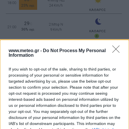
4 Μπφ ΝΔ
°C
18:00
25%
24 Km/h
υγρ.
ΚΑΘΑΡΟΣ
29
°C
2 Μπφ N
21:00
36%
9 Km/h
υγρ.
ΚΑΘΑΡΟΣ
ΤΕΤΑΡΤΗ
12
Ανατολή: 06:34 - Δύση 20:31
ΑΥΓΟΥΣΤΟΥ
www.meteo.gr -
Do Not Process My Personal
Information
26
°C
1 Μπφ BA
00:00
66%
3 Km/h
υγρ.
ΚΑΘΑΡΟΣ
If you wish to opt-out of the sale, sharing to third parties, or
processing of your personal or sensitive information for
targeted advertising by us, please use the below opt-out
section to confirm your selection. Please note that after your
24
°C
2 Μπφ B
03:00
opt-out request is processed you may continue seeing
52%
9 Km/h
υγρ.
ΚΑΘΑΡΟΣ
interest-based ads based on personal information utilized by
us or personal information disclosed to third parties prior to
your opt-out. You may separately opt-out of the further
24
°C
3 Μπφ BA
disclosure of your personal information by third parties on the
06:00
50%
16 Km/h
υγρ.
ΚΑΘΑΡΟΣ
IAB’s list of downstream participants. This information may