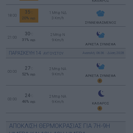
ΚΑΘΑΡΟΣ
35
1 Μπφ ΝΔ
°C
18:00
20%
3 Km/h
υγρ.
ΣΥΝΝΕΦΙΑΣΜΕΝΟΣ
30
°C
2 Μπφ N
21:00
31%
9 Km/h
υγρ.
ΑΡΚΕΤΑ ΣΥΝΝΕΦΑ
ΠΑΡΑΣΚΕΥΗ
14
Ανατολή: 06:36 - Δύση 20:28
ΑΥΓΟΥΣΤΟΥ
27
2 Μπφ NA
°C
00:00
52%
9 Km/h
υγρ.
ΑΡΚΕΤΑ ΣΥΝΝΕΦΑ
24
°C
2 Μπφ NA
03:00
46%
9 Km/h
υγρ.
ΚΑΘΑΡΟΣ
ΑΠΟΚΛΙΣΗ ΘΕΡΜΟΚΡΑΣΙΑΣ ΓΙΑ 7Η-9Η