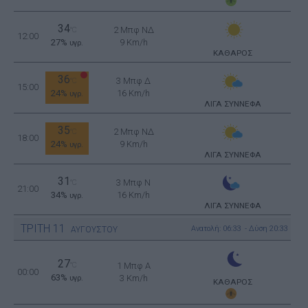
34
2 Μπφ ΝΔ
°C
12:00
27%
9 Km/h
υγρ.
ΚΑΘΑΡΟΣ
36
3 Μπφ Δ
°C
15:00
24%
16 Km/h
υγρ.
ΛΙΓΑ ΣΥΝΝΕΦΑ
35
2 Μπφ ΝΔ
°C
18:00
24%
9 Km/h
υγρ.
ΛΙΓΑ ΣΥΝΝΕΦΑ
31
3 Μπφ N
°C
21:00
34%
16 Km/h
υγρ.
ΛΙΓΑ ΣΥΝΝΕΦΑ
ΤΡΙΤΗ
11
Ανατολή: 06:33 - Δύση 20:33
ΑΥΓΟΥΣΤΟΥ
27
°C
1 Μπφ Α
00:00
63%
3 Km/h
υγρ.
ΚΑΘΑΡΟΣ