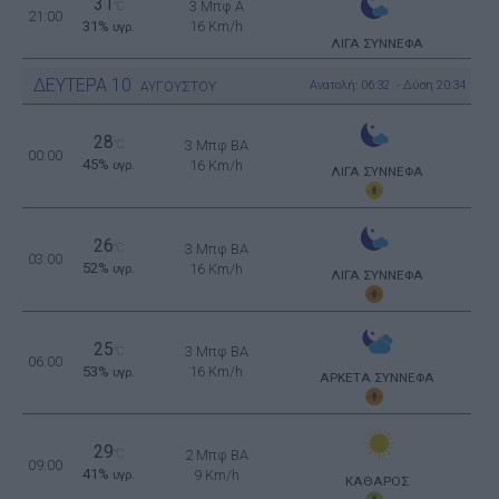
31
3 Μπφ Α
°C
21:00
31%
16 Km/h
υγρ.
ΛΙΓΑ ΣΥΝΝΕΦΑ
ΔΕΥΤΕΡΑ
10
Ανατολή: 06:32 - Δύση 20:34
ΑΥΓΟΥΣΤΟΥ
28
°C
3 Μπφ BA
00:00
45%
16 Km/h
υγρ.
ΛΙΓΑ ΣΥΝΝΕΦΑ
26
°C
3 Μπφ BA
03:00
52%
16 Km/h
υγρ.
ΛΙΓΑ ΣΥΝΝΕΦΑ
25
3 Μπφ BA
°C
06:00
53%
16 Km/h
υγρ.
ΑΡΚΕΤΑ ΣΥΝΝΕΦΑ
29
°C
2 Μπφ BA
09:00
41%
9 Km/h
υγρ.
ΚΑΘΑΡΟΣ