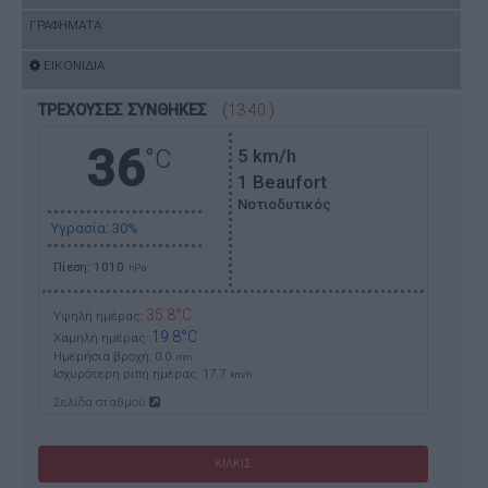
ΓΡΑΦΗΜΑΤΑ
ΕΙΚΟΝΙΔΙΑ
ΤΡΕΧΟΥΣΕΣ ΣΥΝΘΗΚΕΣ
(
13:40
)
36
°C
5
km/h
1 Beaufort
Νοτιοδυτικός
Υγρασία: 30%
Πίεση: 1010
hPa
35.8°C
Υψηλή ημέρας:
19.8°C
Χαμηλή ημέρας:
Ημερήσια βροχή: 0.0
mm
Ισχυρότερη ριπή ημέρας:
17.7
km/h
Σελίδα σταθμού
ΚΙΛΚΙΣ