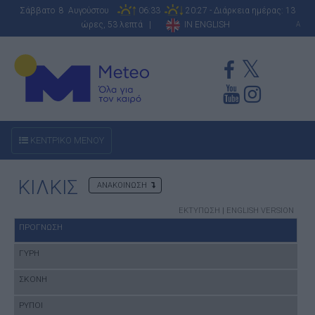
Σάββατο 8 Αυγούστου
06:33
20:27 - Διάρκεια ημέρας: 13
ώρες, 53 λεπτά |
IN ENGLISH
A
ΚΕΝΤΡΙΚΟ ΜΕΝΟΥ
ΚΙΛΚΙΣ
ΑΝΑΚΟΙΝΩΣΗ
ΕΚΤΥΠΩΣΗ
|
ENGLISH VERSION
ΠΡΟΓΝΩΣΗ
ΓΥΡΗ
ΣΚΟΝΗ
ΡΥΠΟΙ