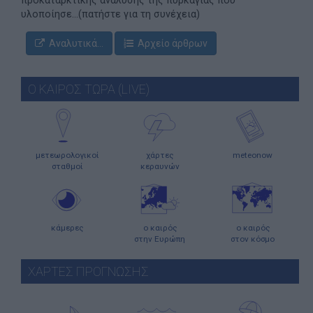
υλοποίησε...(πατήστε για τη συνέχεια)
Αναλυτικά...
Αρχείο άρθρων
Ο ΚΑΙΡΟΣ ΤΩΡΑ (LIVE)
μετεωρολογικοί
χάρτες
meteonow
σταθμοί
κεραυνών
κάμερες
ο καιρός
ο καιρός
στην Ευρώπη
στον κόσμο
ΧΑΡΤΕΣ ΠΡΟΓΝΩΣΗΣ