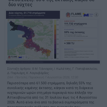
δύο νύχτες
Σύνταξη άρθρου: Θ.Μ. Γιάνναρος, Ι. Κωλέτσης, Γ. Παπαβασιλείου,
Δ. Παρλιάρη, Κ. Λαγουβάρδος
ΕΑΑ - Πεντέλη, Παρασκευή 7 Αυγούστου 2026, 12:30
Περισσότερα από 61.500 στρέμματα, δηλαδή 55% της
συνολικής καμένης έκτασης, κάηκαν κατά τη διάρκεια
νυχτερινών ωρών στη μέγα-πυρκαγιά που έπληξε την
Αττικοβοιωτία από τις 31 Ιουλίου έως τις 4 Αυγούστου
2026. Αυτό είναι ένα από τα βασικά συμπεράσματα της
προκαταρκτικής ανάλυσης της πυρκαγιάς που