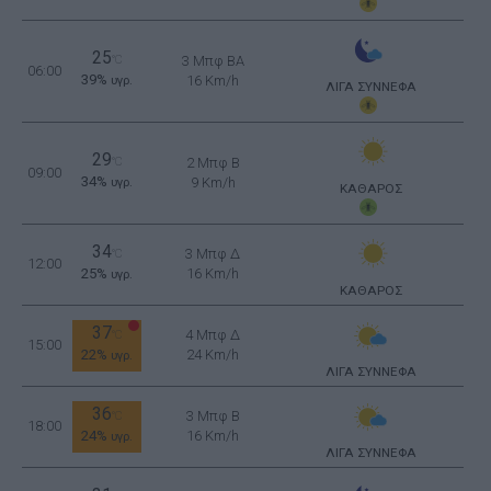
25
°C
3 Μπφ BA
06:00
39%
16 Km/h
υγρ.
ΛΙΓΑ ΣΥΝΝΕΦΑ
29
°C
2 Μπφ B
09:00
34%
9 Km/h
υγρ.
ΚΑΘΑΡΟΣ
34
3 Μπφ Δ
°C
12:00
25%
16 Km/h
υγρ.
ΚΑΘΑΡΟΣ
37
4 Μπφ Δ
°C
15:00
22%
24 Km/h
υγρ.
ΛΙΓΑ ΣΥΝΝΕΦΑ
36
3 Μπφ B
°C
18:00
24%
16 Km/h
υγρ.
ΛΙΓΑ ΣΥΝΝΕΦΑ