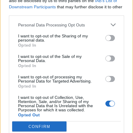
also be disclosed by us to third parties on the
IAB’s List of
Downstream Participants
that may further disclose it to other
28
third parties.
°C
2 Μπφ B
09:00
34%
9 Km/h
υγρ.
ΚΑΘΑΡΟΣ
Personal Data Processing Opt Outs
I want to opt-out of the Sharing of my
36
2 Μπφ Δ
°C
personal data.
12:00
23%
9 Km/h
υγρ.
Opted In
ΚΑΘΑΡΟΣ
I want to opt-out of the Sale of my
38
2 Μπφ B
Personal Data.
°C
15:00
Opted In
18%
9 Km/h
υγρ.
ΚΑΘΑΡΟΣ
I want to opt-out of processing my
Personal Data for Targeted Advertising.
37
2 Μπφ NA
°C
18:00
Opted In
24%
9 Km/h
υγρ.
ΚΑΘΑΡΟΣ
I want to opt-out of Collection, Use,
Retention, Sale, and/or Sharing of my
31
2 Μπφ N
°C
Personal Data that Is Unrelated with the
21:00
36%
9 Km/h
Purposes for which it was collected.
υγρ.
ΚΑΘΑΡΟΣ
Opted Out
ΠΕΜΠΤΗ
13
Ανατολή: 06:35 - Δύση 20:30
ΑΥΓΟΥΣΤΟΥ
CONFIRM