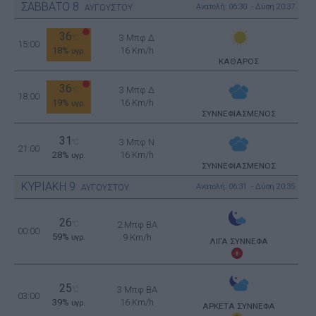
ΣΑΒΒΑΤΟ
8
Ανατολή: 06:30 - Δύση 20:37
ΑΥΓΟΥΣΤΟΥ
36
3 Μπφ Δ
°C
15:00
18%
16 Km/h
υγρ.
ΚΑΘΑΡΟΣ
36
3 Μπφ Δ
°C
18:00
19%
16 Km/h
υγρ.
ΣΥΝΝΕΦΙΑΣΜΕΝΟΣ
31
3 Μπφ N
°C
21:00
28%
16 Km/h
υγρ.
ΣΥΝΝΕΦΙΑΣΜΕΝΟΣ
ΚΥΡΙΑΚΗ
9
Ανατολή: 06:31 - Δύση 20:35
ΑΥΓΟΥΣΤΟΥ
26
°C
2 Μπφ BA
00:00
59%
9 Km/h
υγρ.
ΛΙΓΑ ΣΥΝΝΕΦΑ
25
3 Μπφ BA
°C
03:00
39%
16 Km/h
υγρ.
ΑΡΚΕΤΑ ΣΥΝΝΕΦΑ