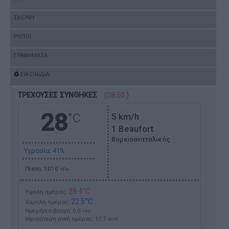
ΣΚΟΝΗ
ΡΥΠΟΙ
ΓΡΑΦΗΜΑΤΑ
ΕΙΚΟΝΙΔΙΑ
ΤΡΕΧΟΥΣΕΣ ΣΥΝΘΗΚΕΣ
(
08:50
)
28
°C
5
km/h
1 Beaufort
Βορειοανατολικός
Υγρασία: 41%
Πίεση: 1010
hPa
28.4°C
Υψηλή ημέρας:
22.5°C
Χαμηλή ημέρας:
Ημερήσια βροχή: 0.0
mm
Ισχυρότερη ριπή ημέρας:
17.7
km/h