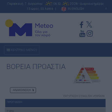
Παρασκευή 7 Αυγούστου
06:32
20:28 - Διάρκεια ημέρας:
13 ώρες, 55 λεπτά |
IN ENGLISH
A
ΚΕΝΤΡΙΚΟ ΜΕΝΟΥ
ΒΟΡΕΙΑ ΠΡΟΑΣΤΙΑ
ΑΝΑΚΟΙΝΩΣΗ
ΕΚΤΥΠΩΣΗ
|
ENGLISH VERSION
ΠΡΟΓΝΩΣΗ
ΓΥΡΗ