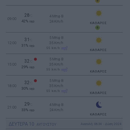
28
°C
4 Μπφ B
09:00
42%
24 Km/h
υγρ.
ΚΑΘΑΡΟΣ
5 Μπφ B
31
°C
12:00
35 Km/h
31%
υγρ.
55
km/h
ΚΑΘΑΡΟΣ
5 Μπφ B
32
°C
15:00
35 Km/h
29%
υγρ.
55
km/h
ΚΑΘΑΡΟΣ
5 Μπφ B
32
°C
18:00
35 Km/h
30%
υγρ.
55
km/h
ΚΑΘΑΡΟΣ
29
4 Μπφ B
°C
21:00
33%
24 Km/h
υγρ.
ΚΑΘΑΡΟΣ
ΔΕΥΤΕΡΑ
10
Ανατολή: 06:34 - Δύση 20:24
ΑΥΓΟΥΣΤΟΥ