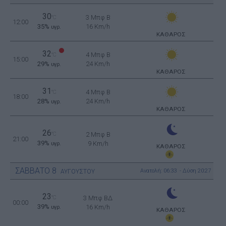
30
3 Μπφ B
°C
12:00
35%
16 Km/h
υγρ.
ΚΑΘΑΡΟΣ
32
4 Μπφ B
°C
15:00
29%
24 Km/h
υγρ.
ΚΑΘΑΡΟΣ
31
4 Μπφ B
°C
18:00
28%
24 Km/h
υγρ.
ΚΑΘΑΡΟΣ
26
°C
2 Μπφ B
21:00
39%
9 Km/h
υγρ.
ΚΑΘΑΡΟΣ
ΣΑΒΒΑΤΟ
8
Ανατολή: 06:33 - Δύση 20:27
ΑΥΓΟΥΣΤΟΥ
23
°C
3 Μπφ ΒΔ
00:00
39%
16 Km/h
υγρ.
ΚΑΘΑΡΟΣ