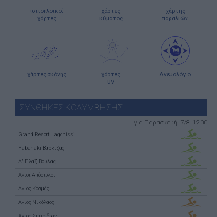
ιστιοπλοϊκοί
χάρτες
χάρτης
χάρτες
κύματος
παραλιών
χάρτες σκόνης
χάρτες
Ανεμολόγιο
UV
ΣΥΝΘΗΚΕΣ ΚΟΛΥΜΒΗΣΗΣ
για Παρασκευή, 7/8: 12:00
Grand Resort Lagonissi
Yabanaki Βάρκιζας
Α' Πλαζ Βούλας
Άγιοι Απόστολοι
Άγιος Κοσμάς
Άγιος Νικόλαος
Άγιος Σπυρίδων