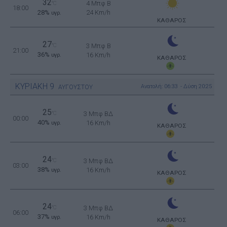
32
4 Μπφ B
°C
18:00
28%
24 Km/h
υγρ.
ΚΑΘΑΡΟΣ
27
°C
3 Μπφ B
21:00
36%
16 Km/h
υγρ.
ΚΑΘΑΡΟΣ
ΚΥΡΙΑΚΗ
9
Ανατολή: 06:33 - Δύση 20:25
ΑΥΓΟΥΣΤΟΥ
25
°C
3 Μπφ ΒΔ
00:00
40%
16 Km/h
υγρ.
ΚΑΘΑΡΟΣ
24
°C
3 Μπφ ΒΔ
03:00
38%
16 Km/h
υγρ.
ΚΑΘΑΡΟΣ
24
°C
3 Μπφ ΒΔ
06:00
37%
16 Km/h
υγρ.
ΚΑΘΑΡΟΣ