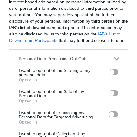
interest-based ads based on personal information utilized by
5 Μπφ B
25
°C
09:00
35 Km/h
us or personal information disclosed to third parties prior to
45%
υγρ.
55
km/h
your opt-out. You may separately opt-out of the further
ΚΑΘΑΡΟΣ
disclosure of your personal information by third parties on the
5 Μπφ B
30
IAB’s list of downstream participants. This information may
°C
12:00
35 Km/h
23%
also be disclosed by us to third parties on the
IAB’s List of
υγρ.
55
km/h
ΚΑΘΑΡΟΣ
Downstream Participants
that may further disclose it to other
third parties.
5 Μπφ B
32
°C
15:00
35 Km/h
11%
υγρ.
Personal Data Processing Opt Outs
55
km/h
ΚΑΘΑΡΟΣ
I want to opt-out of the Sharing of my
5 Μπφ B
30
°C
personal data.
18:00
35 Km/h
13%
υγρ.
Opted In
55
km/h
ΚΑΘΑΡΟΣ
I want to opt-out of the Sale of my
26
Personal Data.
4 Μπφ B
°C
21:00
Opted In
20%
24 Km/h
υγρ.
ΚΑΘΑΡΟΣ
I want to opt-out of processing my
ΤΕΤΑΡΤΗ
12
Ανατολή: 06:36 - Δύση 20:22
ΑΥΓΟΥΣΤΟΥ
Personal Data for Targeted Advertising.
Opted In
25
4 Μπφ B
°C
00:00
I want to opt-out of Collection, Use,
20%
24 Km/h
υγρ.