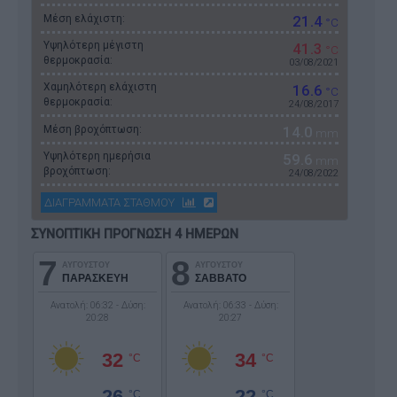
Μέση ελάχιστη:
21.4
°C
Υψηλότερη μέγιστη
41.3
°C
θερμοκρασία:
03/08/2021
Χαμηλότερη ελάχιστη
16.6
°C
θερμοκρασία:
24/08/2017
Μέση βροχόπτωση:
14.0
mm
Υψηλότερη ημερήσια
59.6
mm
βροχόπτωση:
24/08/2022
ΔΙΑΓΡΑΜΜΑΤΑ ΣΤΑΘΜΟΥ
ΣΥΝΟΠΤΙΚΗ ΠΡΟΓΝΩΣΗ 4 ΗΜΕΡΩΝ
7
8
ΑΥΓΟΥΣΤΟΥ
ΑΥΓΟΥΣΤΟΥ
ΠΑΡΑΣΚΕΥΗ
ΣΑΒΒΑΤΟ
Ανατολή: 06:32 - Δύση:
Ανατολή: 06:33 - Δύση:
20:28
20:27
32
34
°C
°C
26
22
°C
°C