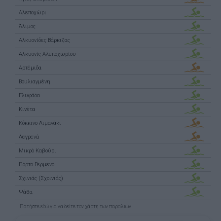
Αλεποχώρι
Άλιμος
Αλκυονίδες Βάρκιζας
Αλκυονίς Αλεποχωρίου
Αρτέμιδα
Βουλιαγμένη
Γλυφάδα
Κινέτα
Κόκκινο Λιμανάκι
Λεγρενά
Μικρό Καβούρι
Πόρτο Γερμενό
Σχινιάς (Σχοινιάς)
Ψάθα
Πατήστε
εδώ
για να δείτε τον χάρτη των παραλιών