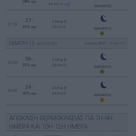
28%
υγρ.
55
km/h
ΚΑΘΑΡΟΣ
27
°C
4 Μπφ B
21:00
33%
24 Km/h
υγρ.
ΚΑΘΑΡΟΣ
ΠΕΜΠΤΗ
13
Ανατολή: 06:37 - Δύση 20:21
ΑΥΓΟΥΣΤΟΥ
26
°C
4 Μπφ B
00:00
33%
24 Km/h
υγρ.
ΚΑΘΑΡΟΣ
24
°C
4 Μπφ B
03:00
42%
24 Km/h
υγρ.
ΚΑΘΑΡΟΣ
ΑΠΟΚΛΙΣΗ ΘΕΡΜΟΚΡΑΣΙΑΣ ΓΙΑ 7Η-9Η
ΗΜΕΡΑ ΚΑΙ 10Η-12Η ΗΜΕΡΑ