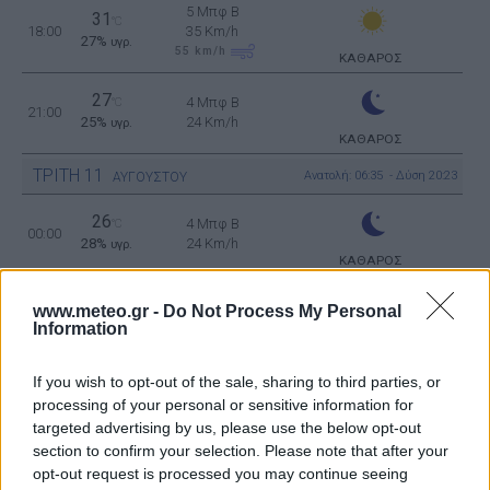
5 Μπφ B
31
°C
18:00
35 Km/h
27%
υγρ.
55
km/h
ΚΑΘΑΡΟΣ
27
4 Μπφ B
°C
21:00
25%
24 Km/h
υγρ.
ΚΑΘΑΡΟΣ
ΤΡΙΤΗ
11
Ανατολή: 06:35 - Δύση 20:23
ΑΥΓΟΥΣΤΟΥ
26
4 Μπφ B
°C
00:00
28%
24 Km/h
υγρ.
ΚΑΘΑΡΟΣ
www.meteo.gr -
Do Not Process My Personal
24
°C
4 Μπφ B
03:00
Information
38%
24 Km/h
υγρ.
ΚΑΘΑΡΟΣ
If you wish to opt-out of the sale, sharing to third parties, or
processing of your personal or sensitive information for
23
°C
4 Μπφ B
targeted advertising by us, please use the below opt-out
06:00
51%
24 Km/h
υγρ.
ΚΑΘΑΡΟΣ
section to confirm your selection. Please note that after your
opt-out request is processed you may continue seeing