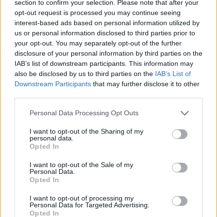
5 Μπφ B
section to confirm your selection. Please note that after your
27
°C
00:00
35 Km/h
opt-out request is processed you may continue seeing
67%
υγρ.
55
km/h
ΚΑΘΑΡΟΣ
interest-based ads based on personal information utilized by
us or personal information disclosed to third parties prior to
your opt-out. You may separately opt-out of the further
24
°C
4 Μπφ BA
03:00
disclosure of your personal information by third parties on the
86%
24 Km/h
υγρ.
ΚΑΘΑΡΟΣ
IAB’s list of downstream participants. This information may
also be disclosed by us to third parties on the
IAB’s List of
Downstream Participants
that may further disclose it to other
24
°C
3 Μπφ B
third parties.
06:00
74%
16 Km/h
υγρ.
ΚΑΘΑΡΟΣ
Personal Data Processing Opt Outs
I want to opt-out of the Sharing of my
28
°C
4 Μπφ B
personal data.
09:00
57%
24 Km/h
υγρ.
Opted In
ΚΑΘΑΡΟΣ
I want to opt-out of the Sale of my
Personal Data.
31
Opted In
°C
4 Μπφ B
12:00
46%
24 Km/h
υγρ.
ΚΑΘΑΡΟΣ
I want to opt-out of processing my
Personal Data for Targeted Advertising.
Opted In