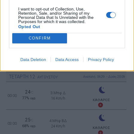
32
4 Μπφ B
°C
15:00
44%
24 Km/h
υγρ.
I want to opt-out of Collection, Use,
ΚΑΘΑΡΟΣ
Retention, Sale, and/or Sharing of my
Personal Data that Is Unrelated with the
Purposes for which it was collected.
28
Opted Out
°C
4 Μπφ ΒΔ
18:00
65%
24 Km/h
υγρ.
ΚΑΘΑΡΟΣ
CONFIRM
25
°C
2 Μπφ ΒΔ
21:00
Data Deletion
Data Access
Privacy Policy
74%
9 Km/h
υγρ.
ΚΑΘΑΡΟΣ
ΤΕΤΑΡΤΗ
12
Ανατολή: 06:29 - Δύση 20:09
ΑΥΓΟΥΣΤΟΥ
24
°C
3 Μπφ Δ
00:00
77%
16 Km/h
υγρ.
ΚΑΘΑΡΟΣ
25
°C
4 Μπφ ΒΔ
03:00
68%
24 Km/h
υγρ.
ΚΑΘΑΡΟΣ