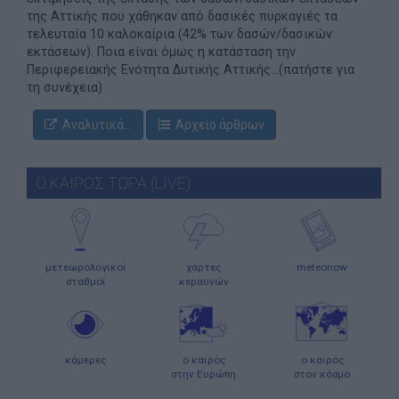
της Αττικής που χάθηκαν από δασικές πυρκαγιές τα
τελευταία 10 καλοκαίρια (42% των δασών/δασικών
εκτάσεων). Ποια είναι όμως η κατάσταση την
Περιφερειακής Ενότητα Δυτικής Αττικής...(πατήστε για
τη συνέχεια)
Αναλυτικά...
Αρχείο άρθρων
Ο ΚΑΙΡΟΣ ΤΩΡΑ (LIVE)
μετεωρολογικοί
χάρτες
meteonow
σταθμοί
κεραυνών
κάμερες
ο καιρός
ο καιρός
στην Ευρώπη
στον κόσμο