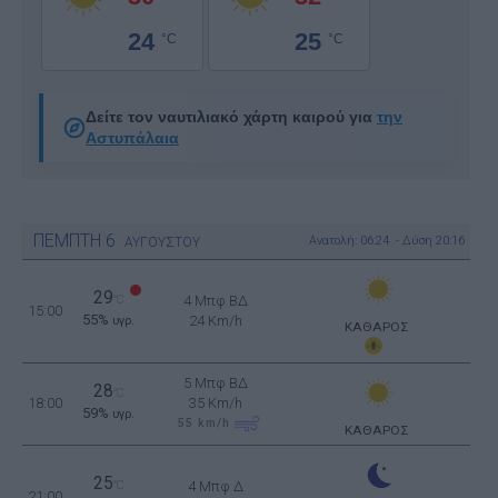
24
25
°C
°C
Δείτε τον ναυτιλιακό χάρτη καιρού για
την
Αστυπάλαια
ΠΕΜΠΤΗ
6
Ανατολή: 06:24 - Δύση 20:16
ΑΥΓΟΥΣΤΟΥ
29
°C
4 Μπφ ΒΔ
15:00
55%
24 Km/h
υγρ.
ΚΑΘΑΡΟΣ
5 Μπφ ΒΔ
28
°C
18:00
35 Km/h
59%
υγρ.
55
km/h
ΚΑΘΑΡΟΣ
25
°C
4 Μπφ Δ
21:00