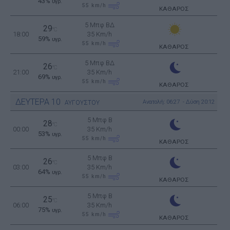
43%
υγρ.
55
km/h
ΚΑΘΑΡΟΣ
5 Μπφ ΒΔ
29
°C
18:00
35 Km/h
59%
υγρ.
55
km/h
ΚΑΘΑΡΟΣ
5 Μπφ ΒΔ
26
°C
21:00
35 Km/h
69%
υγρ.
55
km/h
ΚΑΘΑΡΟΣ
ΔΕΥΤΕΡΑ
10
Ανατολή: 06:27 - Δύση 20:12
ΑΥΓΟΥΣΤΟΥ
5 Μπφ B
28
°C
00:00
35 Km/h
53%
υγρ.
55
km/h
ΚΑΘΑΡΟΣ
5 Μπφ B
26
°C
03:00
35 Km/h
64%
υγρ.
55
km/h
ΚΑΘΑΡΟΣ
5 Μπφ B
25
°C
06:00
35 Km/h
75%
υγρ.
55
km/h
ΚΑΘΑΡΟΣ