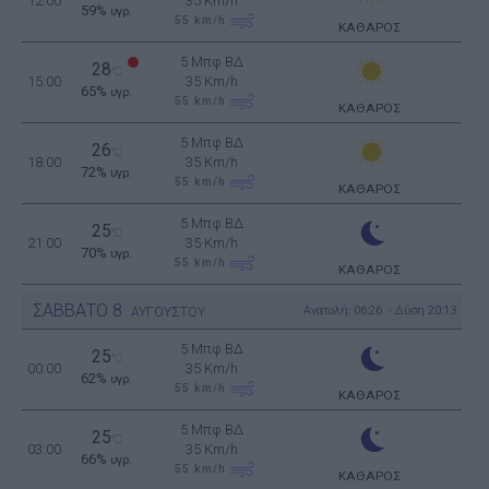
12:00
35 Km/h
59%
υγρ.
55
km/h
ΚΑΘΑΡΟΣ
5 Μπφ ΒΔ
28
°C
15:00
35 Km/h
65%
υγρ.
55
km/h
ΚΑΘΑΡΟΣ
5 Μπφ ΒΔ
26
°C
18:00
35 Km/h
72%
υγρ.
55
km/h
ΚΑΘΑΡΟΣ
5 Μπφ ΒΔ
25
°C
21:00
35 Km/h
70%
υγρ.
55
km/h
ΚΑΘΑΡΟΣ
ΣΑΒΒΑΤΟ
8
Ανατολή: 06:26 - Δύση 20:13
ΑΥΓΟΥΣΤΟΥ
5 Μπφ ΒΔ
25
°C
00:00
35 Km/h
62%
υγρ.
55
km/h
ΚΑΘΑΡΟΣ
5 Μπφ ΒΔ
25
°C
03:00
35 Km/h
66%
υγρ.
55
km/h
ΚΑΘΑΡΟΣ