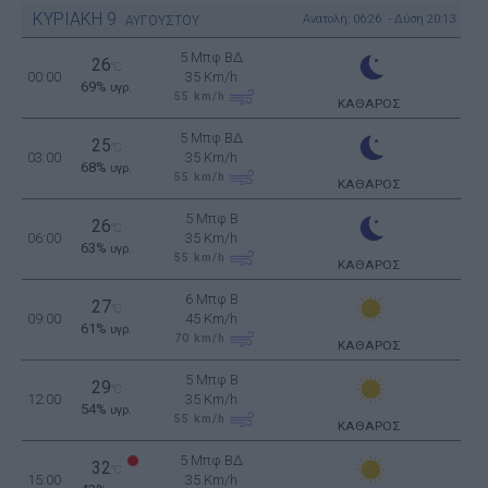
ΚΥΡΙΑΚΗ
9
Ανατολή: 06:26 - Δύση 20:13
ΑΥΓΟΥΣΤΟΥ
5 Μπφ ΒΔ
26
°C
00:00
35 Km/h
69%
υγρ.
55
km/h
ΚΑΘΑΡΟΣ
5 Μπφ ΒΔ
25
°C
03:00
35 Km/h
68%
υγρ.
55
km/h
ΚΑΘΑΡΟΣ
5 Μπφ B
26
°C
06:00
35 Km/h
63%
υγρ.
55
km/h
ΚΑΘΑΡΟΣ
6 Μπφ B
27
°C
09:00
45 Km/h
61%
υγρ.
70
km/h
ΚΑΘΑΡΟΣ
5 Μπφ B
29
°C
12:00
35 Km/h
54%
υγρ.
55
km/h
ΚΑΘΑΡΟΣ
5 Μπφ ΒΔ
32
°C
15:00
35 Km/h