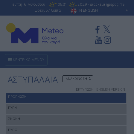
Πέμπτη 6 Αυγούστου
06:31
20:29 - Διάρκεια ημέρας: 13
ώρες, 57 λεπτά |
IN ENGLISH
A
ΚΕΝΤΡΙΚΟ ΜΕΝΟΥ
ΑΣΤΥΠΑΛΑΙΑ
ΑΝΑΚΟΙΝΩΣΗ
ΕΚΤΥΠΩΣΗ
|
ENGLISH VERSION
ΠΡΟΓΝΩΣΗ
ΓΥΡΗ
ΣΚΟΝΗ
ΡΥΠΟΙ