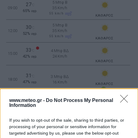
5 Μπφ B
27
°C
09:00
35 Km/h
65%
υγρ.
55
km/h
ΚΑΘΑΡΟΣ
5 Μπφ B
30
°C
12:00
35 Km/h
52%
υγρ.
55
km/h
ΚΑΘΑΡΟΣ
33
4 Μπφ ΒΔ
°C
15:00
42%
24 Km/h
υγρ.
ΚΑΘΑΡΟΣ
31
°C
3 Μπφ ΒΔ
18:00
47%
16 Km/h
υγρ.
ΚΑΘΑΡΟΣ
www.meteo.gr -
Do Not Process My Personal
27
Information
°C
3 Μπφ ΒΔ
21:00
64%
16 Km/h
υγρ.
ΚΑΘΑΡΟΣ
If you wish to opt-out of the sale, sharing to third parties, or
processing of your personal or sensitive information for
ΤΡΙΤΗ
11
Ανατολή: 06:28 - Δύση 20:10
ΑΥΓΟΥΣΤΟΥ
targeted advertising by us, please use the below opt-out