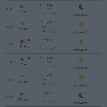
5 Μπφ ΒΔ
24
°C
06:00
35 Km/h
77%
υγρ.
55
km/h
ΚΑΘΑΡΟΣ
6 Μπφ ΒΔ
27
°C
09:00
45 Km/h
60%
υγρ.
70
km/h
ΚΑΘΑΡΟΣ
5 Μπφ ΒΔ
30
°C
12:00
35 Km/h
48%
υγρ.
55
km/h
ΚΑΘΑΡΟΣ
5 Μπφ ΒΔ
30
°C
15:00
35 Km/h
50%
υγρ.
55
km/h
ΚΑΘΑΡΟΣ
6 Μπφ ΒΔ
29
°C
18:00
45 Km/h
49%
υγρ.
70
km/h
ΚΑΘΑΡΟΣ
6 Μπφ ΒΔ
27
°C
21:00
45 Km/h
55%
υγρ.
70
km/h
ΚΑΘΑΡΟΣ