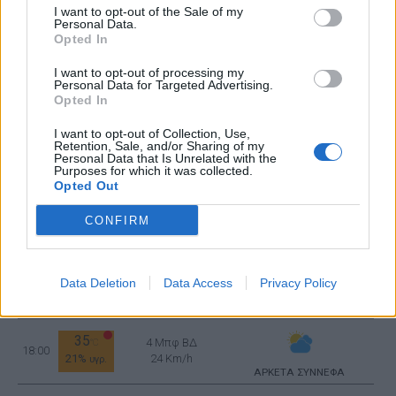
03:00
I want to opt-out of the Sale of my
30%
16 Km/h
υγρ.
Personal Data.
ΚΑΘΑΡΟΣ
Opted In
26
I want to opt-out of processing my
°C
3 Μπφ Α
06:00
Personal Data for Targeted Advertising.
35%
16 Km/h
υγρ.
ΚΑΘΑΡΟΣ
Opted In
I want to opt-out of Collection, Use,
31
Retention, Sale, and/or Sharing of my
3 Μπφ Α
°C
09:00
Personal Data that Is Unrelated with the
21%
16 Km/h
υγρ.
Purposes for which it was collected.
ΚΑΘΑΡΟΣ
Opted Out
34
3 Μπφ Δ
°C
12:00
CONFIRM
30%
16 Km/h
υγρ.
ΚΑΘΑΡΟΣ
35
4 Μπφ Δ
°C
Data Deletion
Data Access
Privacy Policy
15:00
19%
24 Km/h
υγρ.
ΚΑΘΑΡΟΣ
35
4 Μπφ ΒΔ
°C
18:00
21%
24 Km/h
υγρ.
ΑΡΚΕΤΑ ΣΥΝΝΕΦΑ