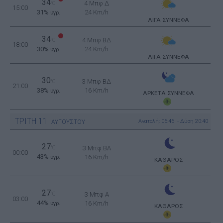
34
4 Μπφ Δ
°C
15:00
31%
24 Km/h
υγρ.
ΛΙΓΑ ΣΥΝΝΕΦΑ
34
4 Μπφ ΒΔ
°C
18:00
30%
24 Km/h
υγρ.
ΛΙΓΑ ΣΥΝΝΕΦΑ
30
3 Μπφ ΒΔ
°C
21:00
38%
16 Km/h
υγρ.
ΑΡΚΕΤΑ ΣΥΝΝΕΦΑ
ΤΡΙΤΗ
11
Ανατολή: 06:46 - Δύση 20:40
ΑΥΓΟΥΣΤΟΥ
27
°C
3 Μπφ BA
00:00
43%
16 Km/h
υγρ.
ΚΑΘΑΡΟΣ
27
°C
3 Μπφ Α
03:00
44%
16 Km/h
υγρ.
ΚΑΘΑΡΟΣ