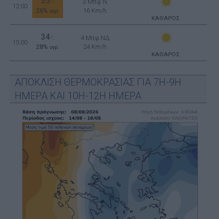
35
3 Μπφ N
°C
12:00
26%
16 Km/h
υγρ.
ΚΑΘΑΡΟΣ
34
4 Μπφ ΝΔ
°C
15:00
28%
24 Km/h
υγρ.
ΚΑΘΑΡΟΣ
ΑΠΟΚΛΙΣΗ ΘΕΡΜΟΚΡΑΣΙΑΣ ΓΙΑ 7Η-9Η
ΗΜΕΡΑ ΚΑΙ 10Η-12Η ΗΜΕΡΑ