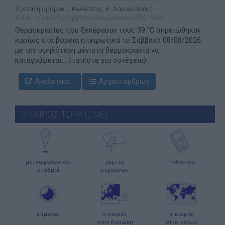
Σύνταξη άρθρου: Ι. Κωλέτσης, Κ. Λαγουβάρδος
Ε.Α.Α. – Πεντέλη, Σάββατο 8 Αυγούστου 2026, 18:00
Θερμοκρασίες που ξεπέρασαν τους 39 °C σημειώθηκαν
κυρίως στα βόρεια ηπειρωτικά το Σάββατο 08/08/2026,
με την υψηλότερη μέγιστη θερμοκρασία να
καταγράφεται... (πατήστε για συνέχεια)
Αναλυτικά...
Αρχείο άρθρων
Ο ΚΑΙΡΟΣ ΤΩΡΑ (LIVE)
μετεωρολογικοί
χάρτες
meteonow
σταθμοί
κεραυνών
κάμερες
ο καιρός
ο καιρός
στην Ευρώπη
στον κόσμο