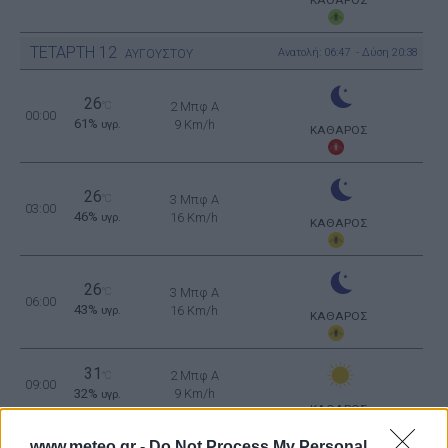
ΚΑΘΑΡΟΣ
ΤΕΤΑΡΤΗ
12
Ανατολή: 06:47 - Δύση 20:38
ΑΥΓΟΥΣΤΟΥ
26
°C
2 Μπφ Α
00:00
61%
9 Km/h
υγρ.
ΚΑΘΑΡΟΣ
26
°C
3 Μπφ Α
03:00
46%
16 Km/h
υγρ.
ΚΑΘΑΡΟΣ
26
°C
3 Μπφ Α
06:00
43%
16 Km/h
υγρ.
ΚΑΘΑΡΟΣ
31
2 Μπφ Α
°C
09:00
32%
9 Km/h
υγρ.
ΚΑΘΑΡΟΣ
www.meteo.gr -
Do Not Process My Personal