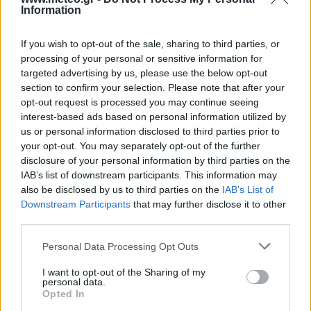
34
3 Μπφ Δ
°C
12:00
Information
24%
16 Km/h
υγρ.
ΚΑΘΑΡΟΣ
If you wish to opt-out of the sale, sharing to third parties, or
36
4 Μπφ Δ
°C
processing of your personal or sensitive information for
15:00
26%
24 Km/h
υγρ.
targeted advertising by us, please use the below opt-out
ΚΑΘΑΡΟΣ
section to confirm your selection. Please note that after your
opt-out request is processed you may continue seeing
36
4 Μπφ Δ
°C
18:00
interest-based ads based on personal information utilized by
26%
24 Km/h
υγρ.
ΛΙΓΑ ΣΥΝΝΕΦΑ
us or personal information disclosed to third parties prior to
your opt-out. You may separately opt-out of the further
30
disclosure of your personal information by third parties on the
°C
2 Μπφ ΒΔ
21:00
43%
IAB’s list of downstream participants. This information may
9 Km/h
υγρ.
ΚΑΘΑΡΟΣ
also be disclosed by us to third parties on the
IAB’s List of
Downstream Participants
that may further disclose it to other
ΠΕΜΠΤΗ
13
Ανατολή: 06:48 - Δύση 20:37
ΑΥΓΟΥΣΤΟΥ
third parties.
Personal Data Processing Opt Outs
27
°C
2 Μπφ Α
00:00
50%
9 Km/h
υγρ.
ΚΑΘΑΡΟΣ
I want to opt-out of the Sharing of my
personal data.
Opted In
28
3 Μπφ Α
°C