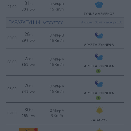
31
3 Μπφ B
°C
21:00
30%
16 Km/h
υγρ.
ΣΥΝΝΕΦΙΑΣΜΕΝΟΣ
ΠΑΡΑΣΚΕΥΗ
14
Ανατολή: 06:49 - Δύση 20:36
ΑΥΓΟΥΣΤΟΥ
28
°C
3 Μπφ B
00:00
29%
16 Km/h
υγρ.
ΑΡΚΕΤΑ ΣΥΝΝΕΦΑ
25
3 Μπφ Α
°C
03:00
36%
16 Km/h
υγρ.
ΑΡΚΕΤΑ ΣΥΝΝΕΦΑ
26
3 Μπφ Α
°C
06:00
34%
16 Km/h
υγρ.
ΑΡΚΕΤΑ ΣΥΝΝΕΦΑ
30
2 Μπφ Α
°C
09:00
28%
9 Km/h
υγρ.
ΚΑΘΑΡΟΣ