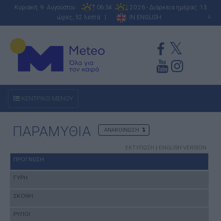
Κυριακή 9 Αυγούστου
06:34
20:26 - Διάρκεια ημέρας: 13
ώρες, 52 λεπτά |
IN ENGLISH
A
ΚΕΝΤΡΙΚΟ ΜΕΝΟΥ
ΠΑΡΑΜΥΘΙΑ
ΑΝΑΚΟΙΝΩΣΗ
ΕΚΤΥΠΩΣΗ
|
ENGLISH VERSION
ΠΡΟΓΝΩΣΗ
ΓΥΡΗ
ΣΚΟΝΗ
ΡΥΠΟΙ