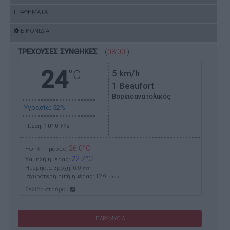
ΓΡΑΦΗΜΑΤΑ
ΕΙΚΟΝΙΔΙΑ
ΤΡΕΧΟΥΣΕΣ ΣΥΝΘΗΚΕΣ
(
08:00
)
24
°C
5
km/h
1 Beaufort
Βορειοανατολικός
Υγρασία: 52%
Πίεση: 1010
hPa
26.0°C
Υψηλή ημέρας:
22.7°C
Χαμηλή ημέρας:
Ημερήσια βροχή: 0.0
mm
Ισχυρότερη ριπή ημέρας:
12.9
km/h
Σελίδα σταθμού
ΠΑΡΑΜΥΘΙΑ