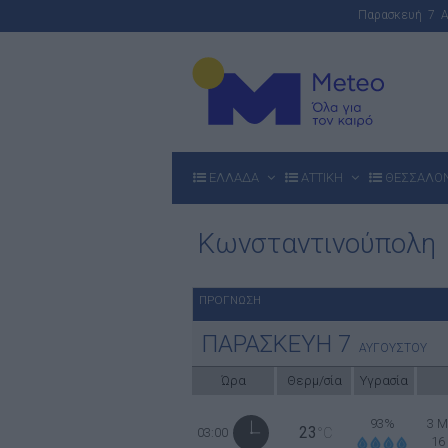
Παρασκευή 7 
ΕΛΛΑΔΑ
ΑΤΤΙΚΗ
ΘΕΣΣΑΛΟ
Κωνσταντινούπολη
ΠΡΟΓΝΩΣΗ
ΠΑΡΑΣΚΕΥΗ
7
ΑΥΓΟΥΣΤΟΥ
Ώρα
Θερμ/σία
Υγρασία
93%
3 Μ
23
03:00
°C
16