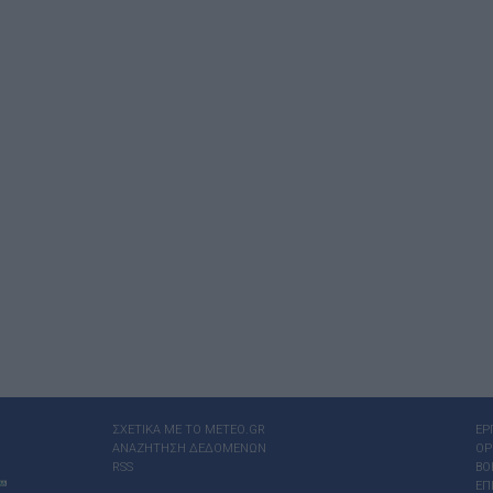
ΣΧΕΤΙΚΑ ΜΕ ΤΟ ΜΕΤΕΟ.GR
ΕΡ
ΑΝΑΖΗΤΗΣΗ ΔΕΔΟΜΕΝΩΝ
ΟΡ
RSS
ΒΟ
ΕΠ