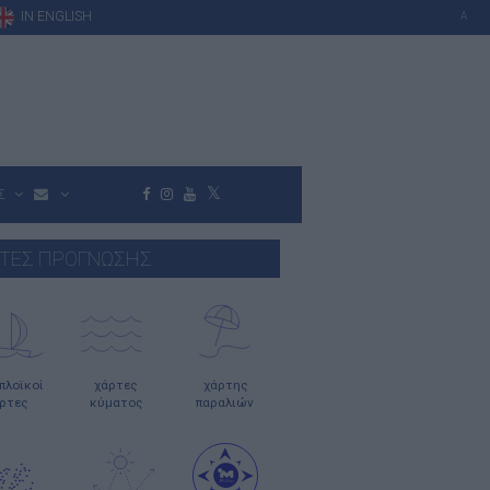
IN ENGLISH
A
Σ
ΤΕΣ ΠΡΟΓΝΩΣΗΣ
οπλοϊκοί
χάρτες
χάρτης
ρτες
κύματος
παραλιών