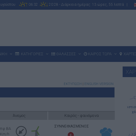
Αυγούστου
06:32
20:28 - Διάρκεια ημέρας: 13 ώρες, 55 λεπτά |
ΝΙΚΗ
ΚΑΤΗΓΟΡΙΕΣ
ΘΑΛΑΣΣΕΣ
ΚΑΙΡΟΣ ΤΩΡΑ
ΧΑΡΤΕ
ΧΑΡ
ΕΚΤΥΠΩΣΗ
|
ENGLISH VERSION
ιστι
χά
Άνεμος
Καιρός - φαινόμενα
ΣΥΝΝΕΦΙΑΣΜΕΝΟΣ
πφ BA
 Km/h