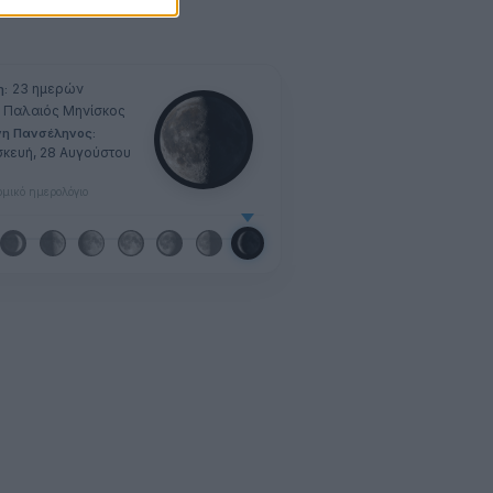
23 ημερών
η:
Παλαιός Μηνίσκος
νη Πανσέληνος:
κευή, 28 Αυγούστου
μικό ημερολόγιο