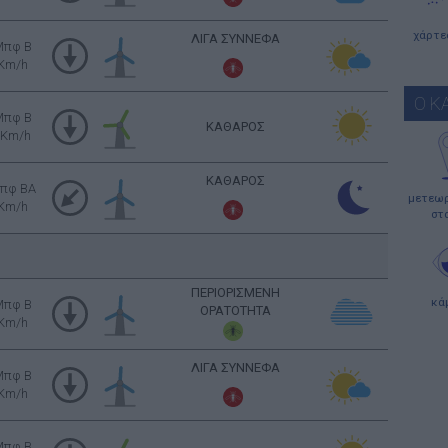
χάρτε
ΛΙΓΑ ΣΥΝΝΕΦΑ
Μπφ B
 Km/h
Ο Κ
Μπφ B
ΚΑΘΑΡΟΣ
 Km/h
ΚΑΘΑΡΟΣ
πφ BA
μετεωρ
 Km/h
στ
ΠΕΡΙΟΡΙΣΜΕΝΗ
κά
Μπφ B
ΟΡΑΤΟΤΗΤΑ
 Km/h
ΛΙΓΑ ΣΥΝΝΕΦΑ
Μπφ B
 Km/h
Μπφ B