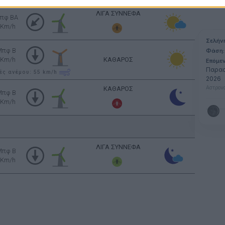
ΛΙΓΑ ΣΥΝΝΕΦΑ
πφ BA
 Km/h
Σελήν
Μπφ B
Φάση:
 Km/h
ΚΑΘΑΡΟΣ
Επόμε
Παρασ
ές ανέμου: 55
km/h
2026
Αστρονο
ΚΑΘΑΡΟΣ
Μπφ B
 Km/h
ΛΙΓΑ ΣΥΝΝΕΦΑ
Μπφ B
 Km/h