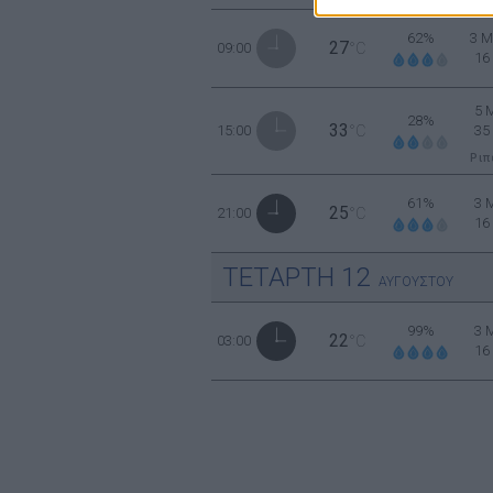
62%
3 Μ
27
09:00
°C
16
5 
28%
33
15:00
°C
35
Ριπ
61%
3 
25
21:00
°C
16
ΤΕΤΑΡΤΗ
12
ΑΥΓΟΥΣΤΟΥ
99%
3 
22
03:00
°C
16