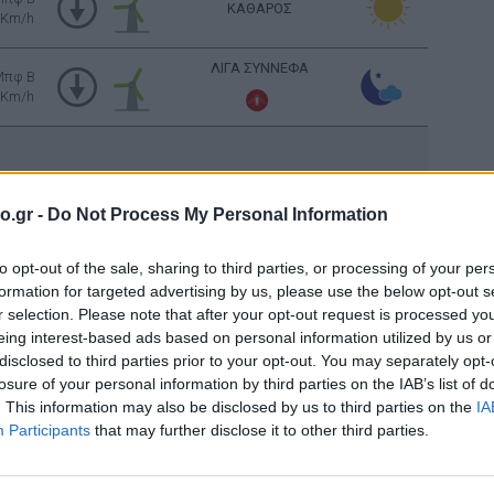
ΚΑΘΑΡΟΣ
 Km/h
ΛΙΓΑ ΣΥΝΝΕΦΑ
Μπφ B
 Km/h
ΑΡΚΕΤΑ ΣΥΝΝΕΦΑ
Μπφ B
o.gr -
Do Not Process My Personal Information
 Km/h
to opt-out of the sale, sharing to third parties, or processing of your per
ΛΙΓΑ ΣΥΝΝΕΦΑ
Μπφ Α
formation for targeted advertising by us, please use the below opt-out s
 Km/h
r selection. Please note that after your opt-out request is processed y
eing interest-based ads based on personal information utilized by us or
Μπφ B
disclosed to third parties prior to your opt-out. You may separately opt-
 Km/h
ΚΑΘΑΡΟΣ
losure of your personal information by third parties on the IAB’s list of
ές ανέμου: 55
km/h
. This information may also be disclosed by us to third parties on the
IA
Participants
that may further disclose it to other third parties.
ΚΑΘΑΡΟΣ
Μπφ B
 Km/h