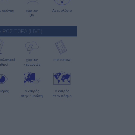
ς σκόνης
χάρτες
Ανεμολόγιο
UV
ΑΙΡΟΣ ΤΩΡΑ (LIVE)
ολογικοί
χάρτες
meteonow
αθμοί
κεραυνών
μερες
ο καιρός
ο καιρός
στην Ευρώπη
στον κόσμο