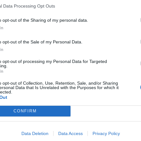
l Data Processing Opt Outs
o opt-out of the Sharing of my personal data.
ΚΑΘΑΡΟΣ
Μπφ B
In
 Km/h
o opt-out of the Sale of my Personal Data.
ΛΙΓΑ ΣΥΝΝΕΦΑ
Μπφ B
In
 Km/h
to opt-out of processing my Personal Data for Targeted
ing.
Μπφ B
In
 Km/h
ΚΑΘΑΡΟΣ
ές ανέμου: 55
km/h
o opt-out of Collection, Use, Retention, Sale, and/or Sharing
ersonal Data that Is Unrelated with the Purposes for which it
ΚΑΘΑΡΟΣ
lected.
πφ BA
Out
 Km/h
CONFIRM
ΛΙΓΑ ΣΥΝΝΕΦΑ
Μπφ B
Data Deletion
Data Access
Privacy Policy
 Km/h