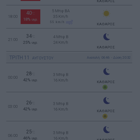
ΚΑΘΑΡΟΣ
5 Μπφ BA
40
°C
18:00
35 Km/h
18%
υγρ.
55
km/h
ΚΑΘΑΡΟΣ
34
4 Μπφ B
°C
21:00
25%
24 Km/h
υγρ.
ΚΑΘΑΡΟΣ
ΤΡΙΤΗ
11
Ανατολή: 06:46 - Δύση 20:32
ΑΥΓΟΥΣΤΟΥ
28
°C
3 Μπφ B
00:00
42%
16 Km/h
υγρ.
ΚΑΘΑΡΟΣ
26
°C
3 Μπφ B
03:00
42%
16 Km/h
υγρ.
ΚΑΘΑΡΟΣ
25
°C
3 Μπφ B
06:00
46%
16 Km/h
υγρ.