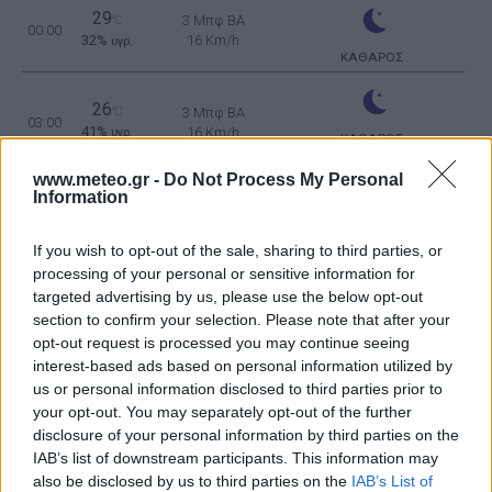
29
3 Μπφ BA
°C
00:00
32%
16 Km/h
υγρ.
ΚΑΘΑΡΟΣ
26
°C
3 Μπφ BA
03:00
41%
16 Km/h
υγρ.
ΚΑΘΑΡΟΣ
www.meteo.gr -
Do Not Process My Personal
Information
23
3 Μπφ BA
°C
06:00
26%
16 Km/h
υγρ.
ΚΑΘΑΡΟΣ
If you wish to opt-out of the sale, sharing to third parties, or
processing of your personal or sensitive information for
30
2 Μπφ B
°C
09:00
targeted advertising by us, please use the below opt-out
19%
9 Km/h
υγρ.
section to confirm your selection. Please note that after your
ΚΑΘΑΡΟΣ
opt-out request is processed you may continue seeing
40
interest-based ads based on personal information utilized by
4 Μπφ B
°C
12:00
14%
24 Km/h
us or personal information disclosed to third parties prior to
υγρ.
ΚΑΘΑΡΟΣ
your opt-out. You may separately opt-out of the further
disclosure of your personal information by third parties on the
5 Μπφ B
42
°C
IAB’s list of downstream participants. This information may
15:00
35 Km/h
12%
υγρ.
55
km/h
also be disclosed by us to third parties on the
IAB’s List of
ΚΑΘΑΡΟΣ