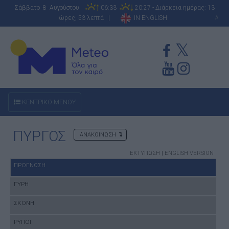
Σάββατο 8 Αυγούστου
06:33
20:27 - Διάρκεια ημέρας: 13
ώρες, 53 λεπτά |
IN ENGLISH
A
ΚΕΝΤΡΙΚΟ ΜΕΝΟΥ
ΠΥΡΓΟΣ
ΑΝΑΚΟΙΝΩΣΗ
ΕΚΤΥΠΩΣΗ
|
ENGLISH VERSION
ΠΡΟΓΝΩΣΗ
ΓΥΡΗ
ΣΚΟΝΗ
ΡΥΠΟΙ