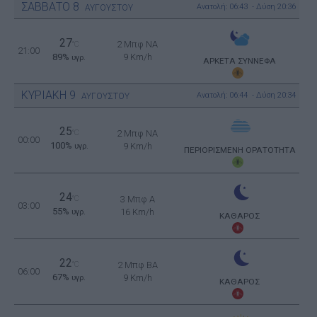
ΣΑΒΒΑΤΟ
8
Ανατολή: 06:43 - Δύση 20:36
ΑΥΓΟΥΣΤΟΥ
27
2 Μπφ NA
°C
21:00
89%
9 Km/h
υγρ.
ΑΡΚΕΤΑ ΣΥΝΝΕΦΑ
ΚΥΡΙΑΚΗ
9
Ανατολή: 06:44 - Δύση 20:34
ΑΥΓΟΥΣΤΟΥ
25
°C
2 Μπφ NA
00:00
100%
9 Km/h
υγρ.
ΠΕΡΙΟΡΙΣΜΕΝΗ ΟΡΑΤΟΤΗΤΑ
24
°C
3 Μπφ Α
03:00
55%
16 Km/h
υγρ.
ΚΑΘΑΡΟΣ
22
°C
2 Μπφ BA
06:00
67%
9 Km/h
υγρ.
ΚΑΘΑΡΟΣ