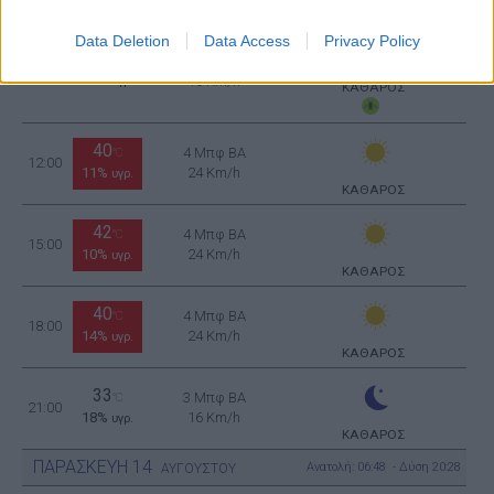
Data Deletion
Data Access
Privacy Policy
29
°C
3 Μπφ B
09:00
34%
16 Km/h
υγρ.
ΚΑΘΑΡΟΣ
40
4 Μπφ BA
°C
12:00
11%
24 Km/h
υγρ.
ΚΑΘΑΡΟΣ
42
4 Μπφ BA
°C
15:00
10%
24 Km/h
υγρ.
ΚΑΘΑΡΟΣ
40
4 Μπφ BA
°C
18:00
14%
24 Km/h
υγρ.
ΚΑΘΑΡΟΣ
33
3 Μπφ BA
°C
21:00
18%
16 Km/h
υγρ.
ΚΑΘΑΡΟΣ
ΠΑΡΑΣΚΕΥΗ
14
Ανατολή: 06:48 - Δύση 20:28
ΑΥΓΟΥΣΤΟΥ