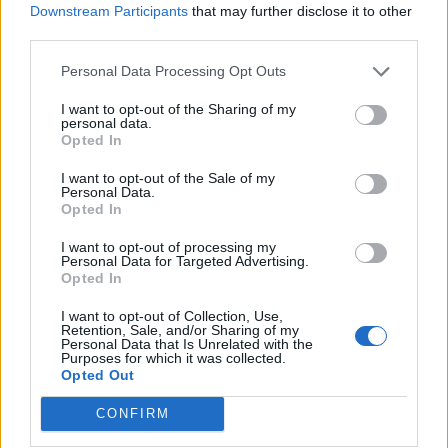
Downstream Participants
that may further disclose it to other
5 Μπφ ΒΔ
37
third parties.
°C
18:00
35 Km/h
21%
υγρ.
55
km/h
ΚΑΘΑΡΟΣ
Personal Data Processing Opt Outs
33
4 Μπφ B
I want to opt-out of the Sharing of my
°C
21:00
personal data.
30%
24 Km/h
υγρ.
Opted In
ΚΑΘΑΡΟΣ
ΠΕΜΠΤΗ
13
Ανατολή: 06:48 - Δύση 20:30
ΑΥΓΟΥΣΤΟΥ
I want to opt-out of the Sale of my
Personal Data.
Opted In
28
°C
3 Μπφ BA
00:00
48%
16 Km/h
υγρ.
I want to opt-out of processing my
ΚΑΘΑΡΟΣ
Personal Data for Targeted Advertising.
Opted In
24
I want to opt-out of Collection, Use,
°C
3 Μπφ BA
03:00
Retention, Sale, and/or Sharing of my
35%
16 Km/h
υγρ.
ΚΑΘΑΡΟΣ
Personal Data that Is Unrelated with the
Purposes for which it was collected.
Opted Out
23
°C
3 Μπφ BA
CONFIRM
06:00
50%
16 Km/h
υγρ.
ΚΑΘΑΡΟΣ