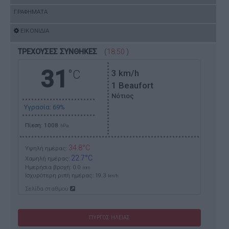
ΓΡΑΦΗΜΑΤΑ
ΕΙΚΟΝΙΔΙΑ
ΤΡΕΧΟΥΣΕΣ ΣΥΝΘΗΚΕΣ
(
18:50
)
31
°C
3
km/h
1 Beaufort
Νότιος
Υγρασία: 69%
Πίεση: 1008
hPa
34.8°C
Υψηλή ημέρας:
22.7°C
Χαμηλή ημέρας:
Ημερήσια βροχή: 0.0
mm
Ισχυρότερη ριπή ημέρας:
19.3
km/h
Σελίδα σταθμού
ΠΥΡΓΟΣ ΗΛΕΙΑΣ