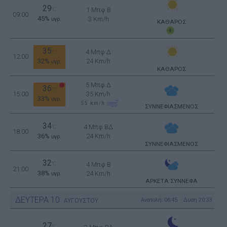
29
°C
1 Μπφ B
09:00
45%
3 Km/h
υγρ.
ΚΑΘΑΡΟΣ
35
4 Μπφ Δ
°C
12:00
32%
24 Km/h
υγρ.
ΚΑΘΑΡΟΣ
5 Μπφ Δ
36
°C
15:00
35 Km/h
33%
υγρ.
55
km/h
ΣΥΝΝΕΦΙΑΣΜΕΝΟΣ
34
4 Μπφ ΒΔ
°C
18:00
36%
24 Km/h
υγρ.
ΣΥΝΝΕΦΙΑΣΜΕΝΟΣ
32
°C
4 Μπφ B
21:00
38%
24 Km/h
υγρ.
ΑΡΚΕΤΑ ΣΥΝΝΕΦΑ
ΔΕΥΤΕΡΑ
10
Ανατολή: 06:45 - Δύση 20:33
ΑΥΓΟΥΣΤΟΥ
27
°C