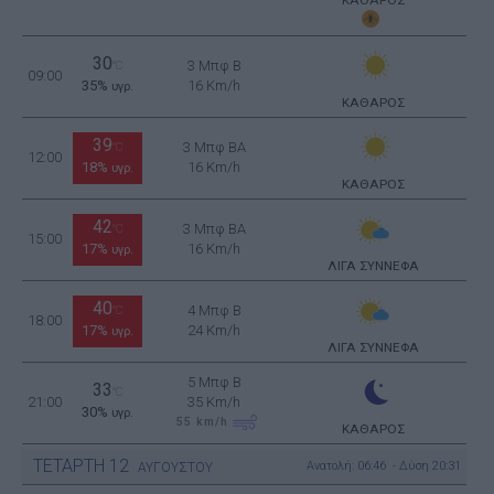
ΚΑΘΑΡΟΣ
30
3 Μπφ B
°C
09:00
35%
16 Km/h
υγρ.
ΚΑΘΑΡΟΣ
39
3 Μπφ BA
°C
12:00
18%
16 Km/h
υγρ.
ΚΑΘΑΡΟΣ
42
3 Μπφ BA
°C
15:00
17%
16 Km/h
υγρ.
ΛΙΓΑ ΣΥΝΝΕΦΑ
40
4 Μπφ B
°C
18:00
17%
24 Km/h
υγρ.
ΛΙΓΑ ΣΥΝΝΕΦΑ
5 Μπφ B
33
°C
21:00
35 Km/h
30%
υγρ.
55
km/h
ΚΑΘΑΡΟΣ
ΤΕΤΑΡΤΗ
12
Ανατολή: 06:46 - Δύση 20:31
ΑΥΓΟΥΣΤΟΥ