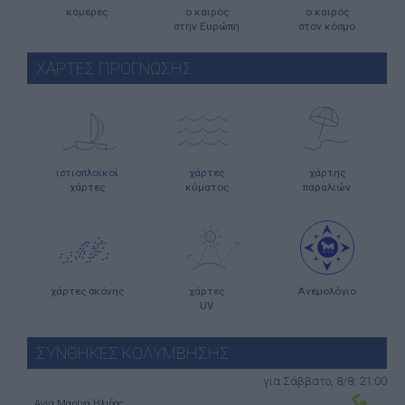
κάμερες
ο καιρός
ο καιρός
στην Ευρώπη
στον κόσμο
ΧΑΡΤΕΣ ΠΡΟΓΝΩΣΗΣ
ιστιοπλοϊκοί
χάρτες
χάρτης
χάρτες
κύματος
παραλιών
χάρτες σκόνης
χάρτες
Ανεμολόγιο
UV
ΣΥΝΘΗΚΕΣ ΚΟΛΥΜΒΗΣΗΣ
για Σάββατο, 8/8: 21:00
Αγία Μαρίνα Ήλιδας