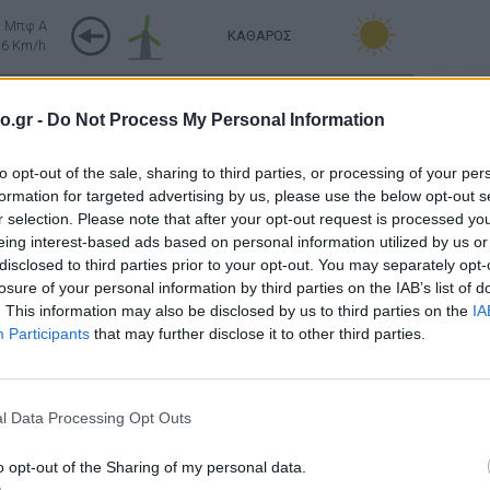
3 Μπφ Α
ΚΑΘΑΡΟΣ
16 Km/h
Σελήν
2 Μπφ Α
Φάση:
ΚΑΘΑΡΟΣ
o.gr -
Do Not Process My Personal Information
9 Km/h
Επόμε
Παρασ
to opt-out of the sale, sharing to third parties, or processing of your per
ΚΑΘΑΡΟΣ
2026
2 Μπφ Δ
Αστρονο
formation for targeted advertising by us, please use the below opt-out s
9 Km/h
r selection. Please note that after your opt-out request is processed y
eing interest-based ads based on personal information utilized by us or
Ανατολή: 06:36 - Δύση 20:31
disclosed to third parties prior to your opt-out. You may separately opt-
losure of your personal information by third parties on the IAB’s list of
ΚΑΘΑΡΟΣ
. This information may also be disclosed by us to third parties on the
IA
 Μπφ BA
9 Km/h
Participants
that may further disclose it to other third parties.
ΚΑΘΑΡΟΣ
 Μπφ BA
3 Km/h
l Data Processing Opt Outs
ΛΙΓΑ ΣΥΝΝΕΦΑ
o opt-out of the Sharing of my personal data.
 Μπφ ΒΔ
3 Km/h