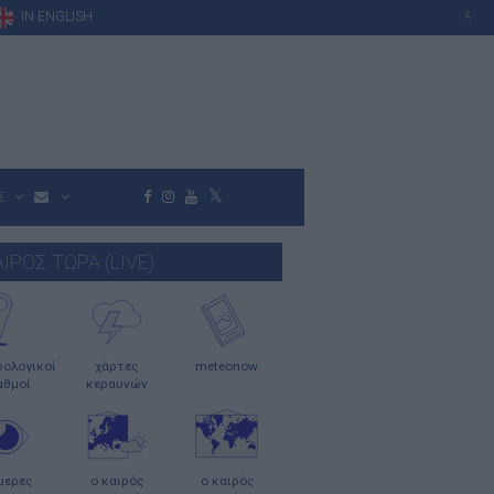
IN ENGLISH
A
Σ
ΑΙΡΟΣ ΤΩΡΑ (LIVE)
ολογικοί
χάρτες
meteonow
αθμοί
κεραυνών
μερες
ο καιρός
ο καιρός