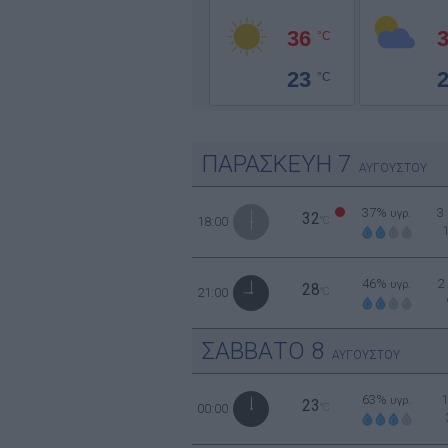
36
°C
23
°C
ΠΑΡΑΣΚΕΥΗ
7
ΑΥΓΟΥΣΤΟΥ
37%
3
υγρ.
32
18:00
°C
46%
2
υγρ.
28
21:00
°C
ΣΑΒΒΑΤΟ
8
ΑΥΓΟΥΣΤΟΥ
63%
υγρ.
23
00:00
°C