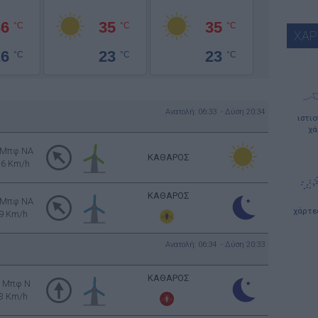
36
35
35
°C
°C
°C
ΧΑΡ
26
23
23
°C
°C
°C
Ανατολή: 06:33 - Δύση 20:34
ιστι
χά
 Μπφ NA
ΚΑΘΑΡΟΣ
16 Km/h
ΚΑΘΑΡΟΣ
 Μπφ NA
χάρτε
9 Km/h
Ανατολή: 06:34 - Δύση 20:33
ΚΑΘΑΡΟΣ
1 Μπφ N
3 Km/h