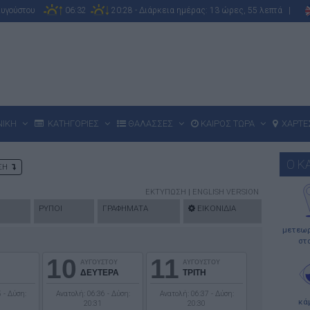
Αυγούστου
06:32
20:28 - Διάρκεια ημέρας: 13 ώρες, 55 λεπτά |
ΝΙΚΗ
ΚΑΤΗΓΟΡΙΕΣ
ΘΑΛΑΣΣΕΣ
ΚΑΙΡΟΣ ΤΩΡΑ
ΧΑΡΤΕ
Ο Κ
ΩΣΗ
ΕΚΤΥΠΩΣΗ
|
ENGLISH VERSION
ΡΥΠΟΙ
ΓΡΑΦΗΜΑΤΑ
ΕΙΚΟΝΙΔΙΑ
μετεωρ
στ
10
11
ΑΥΓΟΥΣΤΟΥ
ΑΥΓΟΥΣΤΟΥ
ΔΕΥΤΕΡΑ
ΤΡΙΤΗ
 - Δύση:
Ανατολή: 06:36 - Δύση:
Ανατολή: 06:37 - Δύση:
κά
20:31
20:30