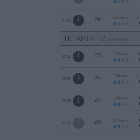
22%
3
υγρ.
29
21:00
°C
ΤΕΤΑΡΤΗ
12
ΑΥΓΟΥΣΤΟΥ
27%
υγρ.
27
00:00
°C
28%
3
υγρ.
26
03:00
°C
29%
υγρ.
25
06:00
°C
28%
υγρ.
29
09:00
°C