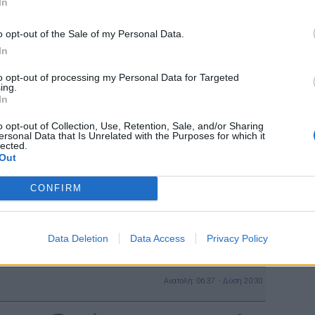
In
ΚΑΘΑΡΟΣ
o opt-out of the Sale of my Personal Data.
 Μπφ ΒΔ
9 Km/h
In
to opt-out of processing my Personal Data for Targeted
3 Μπφ Α
ing.
ΚΑΘΑΡΟΣ
16 Km/h
In
o opt-out of Collection, Use, Retention, Sale, and/or Sharing
ersonal Data that Is Unrelated with the Purposes for which it
4 Μπφ Α
ΚΑΘΑΡΟΣ
lected.
24 Km/h
Out
3 Μπφ Α
CONFIRM
ΚΑΘΑΡΟΣ
16 Km/h
 Μπφ ΝΔ
Data Deletion
Data Access
Privacy Policy
ΚΑΘΑΡΟΣ
16 Km/h
Ανατολή: 06:37 - Δύση 20:30