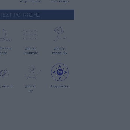
στην Ευρώπη
στον κόσμο
ΤΕΣ ΠΡΟΓΝΩΣΗΣ
οπλοϊκοί
χάρτες
χάρτης
ρτες
κύματος
παραλιών
ς σκόνης
χάρτες
Ανεμολόγιο
UV