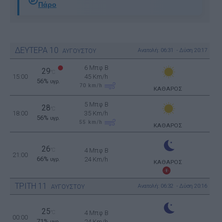
Πάρο
ΔΕΥΤΕΡΑ
10
Ανατολή: 06:31 - Δύση 20:17
ΑΥΓΟΥΣΤΟΥ
6 Μπφ B
29
°C
15:00
45 Km/h
56%
υγρ.
70
km/h
ΚΑΘΑΡΟΣ
5 Μπφ B
28
°C
18:00
35 Km/h
56%
υγρ.
55
km/h
ΚΑΘΑΡΟΣ
26
°C
4 Μπφ B
21:00
66%
24 Km/h
υγρ.
ΚΑΘΑΡΟΣ
ΤΡΙΤΗ
11
Ανατολή: 06:32 - Δύση 20:16
ΑΥΓΟΥΣΤΟΥ
25
°C
4 Μπφ B
00:00
71%
24 Km/h
υγρ.