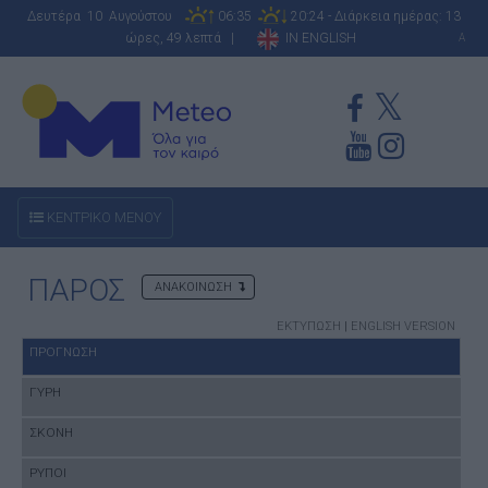
Δευτέρα 10 Αυγούστου
06:35
20:24 - Διάρκεια ημέρας: 13
ώρες, 49 λεπτά |
IN ENGLISH
A
ΚΕΝΤΡΙΚΟ ΜΕΝΟΥ
ΠΑΡΟΣ
ΑΝΑΚΟΙΝΩΣΗ
ΕΚΤΥΠΩΣΗ
|
ENGLISH VERSION
ΠΡΟΓΝΩΣΗ
ΓΥΡΗ
ΣΚΟΝΗ
ΡΥΠΟΙ