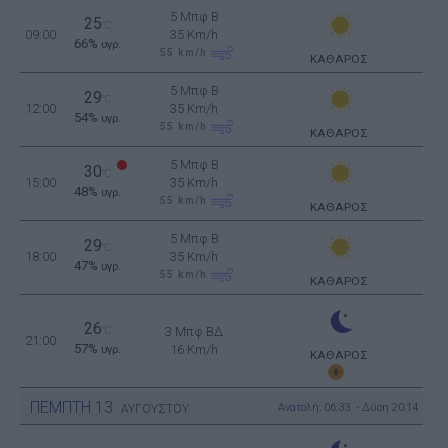
5 Μπφ B
25
°C
09:00
35 Km/h
66%
υγρ.
55
km/h
ΚΑΘΑΡΟΣ
5 Μπφ B
29
°C
12:00
35 Km/h
54%
υγρ.
55
km/h
ΚΑΘΑΡΟΣ
5 Μπφ B
30
°C
15:00
35 Km/h
48%
υγρ.
55
km/h
ΚΑΘΑΡΟΣ
5 Μπφ B
29
°C
18:00
35 Km/h
47%
υγρ.
55
km/h
ΚΑΘΑΡΟΣ
26
°C
3 Μπφ ΒΔ
21:00
57%
16 Km/h
υγρ.
ΚΑΘΑΡΟΣ
ΠΕΜΠΤΗ
13
Ανατολή: 06:33 - Δύση 20:14
ΑΥΓΟΥΣΤΟΥ