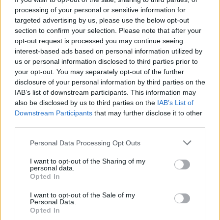
55
km/h
ΚΑΘΑΡΟΣ
processing of your personal or sensitive information for
targeted advertising by us, please use the below opt-out
6 Μπφ B
26
°C
section to confirm your selection. Please note that after your
09:00
45 Km/h
65%
υγρ.
70
km/h
opt-out request is processed you may continue seeing
ΚΑΘΑΡΟΣ
interest-based ads based on personal information utilized by
6 Μπφ B
us or personal information disclosed to third parties prior to
28
°C
12:00
45 Km/h
your opt-out. You may separately opt-out of the further
56%
υγρ.
70
km/h
ΚΑΘΑΡΟΣ
disclosure of your personal information by third parties on the
IAB’s list of downstream participants. This information may
6 Μπφ B
29
°C
also be disclosed by us to third parties on the
IAB’s List of
15:00
45 Km/h
50%
υγρ.
Downstream Participants
70
km/h
that may further disclose it to other
ΚΑΘΑΡΟΣ
third parties.
6 Μπφ B
29
°C
18:00
45 Km/h
Personal Data Processing Opt Outs
43%
υγρ.
70
km/h
ΚΑΘΑΡΟΣ
I want to opt-out of the Sharing of my
5 Μπφ B
personal data.
27
°C
21:00
Opted In
35 Km/h
49%
υγρ.
55
km/h
ΚΑΘΑΡΟΣ
I want to opt-out of the Sale of my
ΣΑΒΒΑΤΟ
Personal Data.
15
ΑΥΓΟΥΣΤΟΥ
Opted In
ΚΟΙΜΗΣΕΩΣ ΤΗΣ ΘΕΟΤΟΚΟΥ
Ανατολή: 06:35 - Δύση 20:11