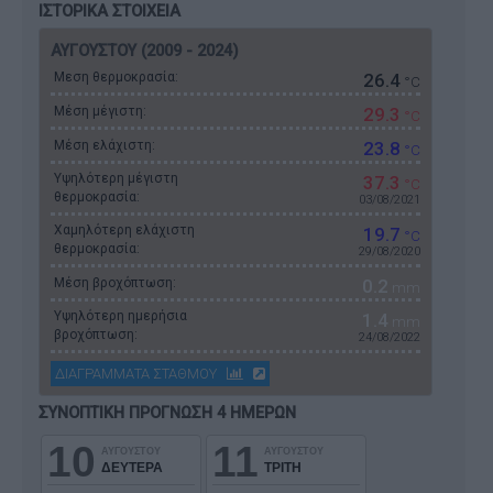
ΙΣΤΟΡΙΚΑ ΣΤΟΙΧΕΙΑ
ΑΥΓΟΥΣΤΟΥ (2009 - 2024)
Μεση θερμοκρασία:
26.4
°C
Μέση μέγιστη:
29.3
°C
Μέση ελάχιστη:
23.8
°C
Υψηλότερη μέγιστη
37.3
°C
θερμοκρασία:
03/08/2021
Χαμηλότερη ελάχιστη
19.7
°C
θερμοκρασία:
29/08/2020
Μέση βροχόπτωση:
0.2
mm
Υψηλότερη ημερήσια
1.4
mm
βροχόπτωση:
24/08/2022
ΔΙΑΓΡΑΜΜΑΤΑ ΣΤΑΘΜΟΥ
ΣΥΝΟΠΤΙΚΗ ΠΡΟΓΝΩΣΗ 4 ΗΜΕΡΩΝ
10
11
ΑΥΓΟΥΣΤΟΥ
ΑΥΓΟΥΣΤΟΥ
ΔΕΥΤΕΡΑ
ΤΡΙΤΗ