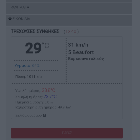
ΓΡΑΦΗΜΑΤΑ
ΕΙΚΟΝΙΔΙΑ
ΤΡΕΧΟΥΣΕΣ ΣΥΝΘΗΚΕΣ
(
13:40
)
29
°C
31
km/h
5 Beaufort
Βορειοανατολικός
Υγρασία: 64%
Πίεση: 1011
hPa
28.8°C
Υψηλή ημέρας:
23.7°C
Χαμηλή ημέρας:
Ημερήσια βροχή: 0.0
mm
Ισχυρότερη ριπή ημέρας:
49.9
km/h
Σελίδα σταθμού
ΠΑΡΟΣ