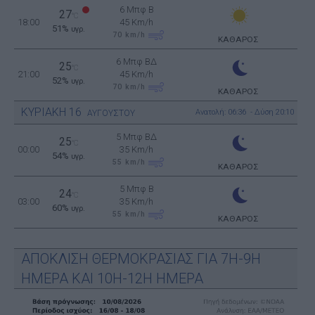
6 Μπφ B
27
°C
18:00
45 Km/h
51%
υγρ.
70
km/h
ΚΑΘΑΡΟΣ
6 Μπφ ΒΔ
25
°C
21:00
45 Km/h
52%
υγρ.
70
km/h
ΚΑΘΑΡΟΣ
ΚΥΡΙΑΚΗ
16
Ανατολή: 06:36 - Δύση 20:10
ΑΥΓΟΥΣΤΟΥ
5 Μπφ ΒΔ
25
°C
00:00
35 Km/h
54%
υγρ.
55
km/h
ΚΑΘΑΡΟΣ
5 Μπφ B
24
°C
03:00
35 Km/h
60%
υγρ.
55
km/h
ΚΑΘΑΡΟΣ
ΑΠΟΚΛΙΣΗ ΘΕΡΜΟΚΡΑΣΙΑΣ ΓΙΑ 7Η-9Η
ΗΜΕΡΑ ΚΑΙ 10Η-12Η ΗΜΕΡΑ