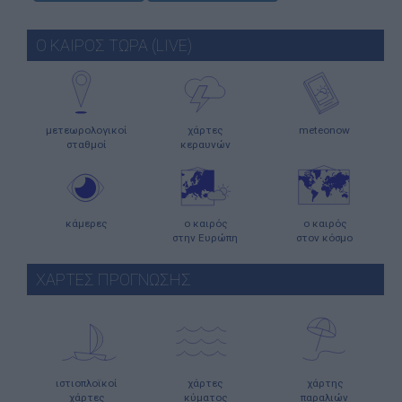
Ο ΚΑΙΡΟΣ ΤΩΡΑ (LIVE)
μετεωρολογικοί
χάρτες
meteonow
σταθμοί
κεραυνών
κάμερες
ο καιρός
ο καιρός
στην Ευρώπη
στον κόσμο
ΧΑΡΤΕΣ ΠΡΟΓΝΩΣΗΣ
ιστιοπλοϊκοί
χάρτες
χάρτης
χάρτες
κύματος
παραλιών