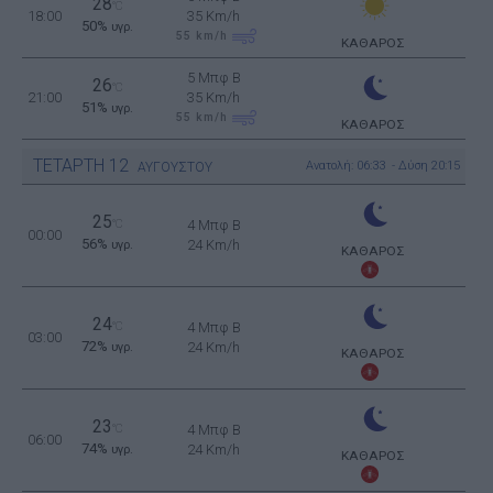
28
°C
18:00
35 Km/h
50%
υγρ.
55
km/h
ΚΑΘΑΡΟΣ
5 Μπφ B
26
°C
21:00
35 Km/h
51%
υγρ.
55
km/h
ΚΑΘΑΡΟΣ
ΤΕΤΑΡΤΗ
12
Ανατολή: 06:33 - Δύση 20:15
ΑΥΓΟΥΣΤΟΥ
25
°C
4 Μπφ B
00:00
56%
24 Km/h
υγρ.
ΚΑΘΑΡΟΣ
24
°C
4 Μπφ B
03:00
72%
24 Km/h
υγρ.
ΚΑΘΑΡΟΣ
23
°C
4 Μπφ B
06:00
74%
24 Km/h
υγρ.
ΚΑΘΑΡΟΣ