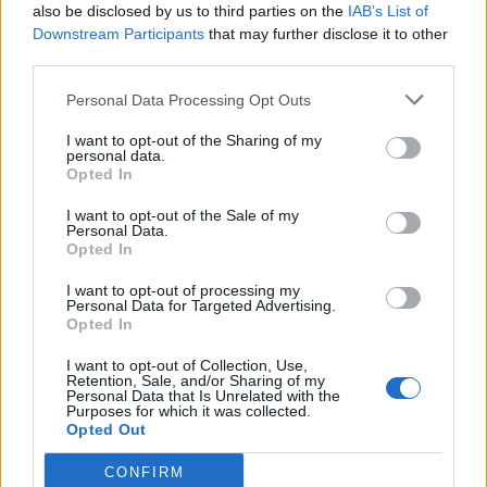
also be disclosed by us to third parties on the
IAB’s List of
ΤΡΙΤΗ
11
ΑΥΓΟΥΣΤΟΥ
Downstream Participants
that may further disclose it to other
third parties.
2 Μπφ NA
20
00:00
°C
9 Km/h
Personal Data Processing Opt Outs
ΚΑΘΑΡΟΣ
I want to opt-out of the Sharing of my
2 Μπφ BA
18
03:00
°C
personal data.
9 Km/h
Opted In
ΚΑΘΑΡΟΣ
I want to opt-out of the Sale of my
3 Μπφ B
Personal Data.
18
06:00
°C
16 Km/h
Opted In
ΛΙΓΑ ΣΥΝΝΕΦΑ
I want to opt-out of processing my
Personal Data for Targeted Advertising.
2 Μπφ BA
21
09:00
°C
Opted In
9 Km/h
ΚΑΘΑΡΟΣ
I want to opt-out of Collection, Use,
Retention, Sale, and/or Sharing of my
3 Μπφ BA
24
12:00
Personal Data that Is Unrelated with the
°C
16 Km/h
Purposes for which it was collected.
ΚΑΘΑΡΟΣ
Opted Out
4 Μπφ BA
CONFIRM
27
15:00
°C
24 Km/h