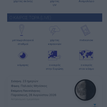
χάρτες σκόνης
χάρτες
Ανεμολόγιο
UV
Ο ΚΑΙΡΟΣ ΤΩΡΑ (LIVE)
μετεωρολογικοί
χάρτες
meteonow
σταθμοί
κεραυνών
κάμερες
ο καιρός
ο καιρός
στην Ευρώπη
στον κόσμο
23 ημερών
Σελήνη:
Παλαιός Μηνίσκος
Φάση:
Επόμενη Πανσέληνος:
Παρασκευή, 28 Αυγούστου 2026
Αστρονομικό ημερολόγιο