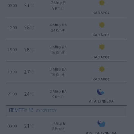
2 Μπφ B
21
09:00
°C
9 Km/h
ΚΑΘΑΡΟΣ
4 Μπφ BA
25
12:00
°C
24 Km/h
ΚΑΘΑΡΟΣ
3 Μπφ BA
28
15:00
°C
16 Km/h
ΚΑΘΑΡΟΣ
3 Μπφ BA
27
18:00
°C
16 Km/h
ΚΑΘΑΡΟΣ
2 Μπφ BA
24
21:00
°C
9 Km/h
ΛΙΓΑ ΣΥΝΝΕΦΑ
ΠΕΜΠΤΗ
13
ΑΥΓΟΥΣΤΟΥ
1 Μπφ B
21
00:00
°C
3 Km/h
ΑΡΚΕΤΑ ΣΥΝΝΕΦΑ