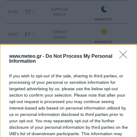
2 Μπφ BA
17
06:00
°C
9 Km/h
ΚΑΘΑΡΟΣ
2 Μπφ Α
21
09:00
°C
9 Km/h
ΚΑΘΑΡΟΣ
3 Μπφ Α
www.meteo.gr -
Do Not Process My Personal
24
12:00
°C
16 Km/h
Information
ΚΑΘΑΡΟΣ
If you wish to opt-out of the sale, sharing to third parties, or
3 Μπφ Α
25
15:00
°C
processing of your personal or sensitive information for
16 Km/h
ΣΥΝΝΕΦΙΑΣΜΕΝΟΣ
targeted advertising by us, please use the below opt-out
section to confirm your selection. Please note that after your
2 Μπφ Α
opt-out request is processed you may continue seeing
25
18:00
°C
9 Km/h
interest-based ads based on personal information utilized by
ΑΣΘΕΝΗΣ ΒΡΟΧΗ
us or personal information disclosed to third parties prior to
your opt-out. You may separately opt-out of the further
2 Μπφ BA
22
21:00
°C
disclosure of your personal information by third parties on the
9 Km/h
ΑΣΘΕΝΗΣ ΒΡΟΧΗ
IAB’s list of downstream participants. This information may