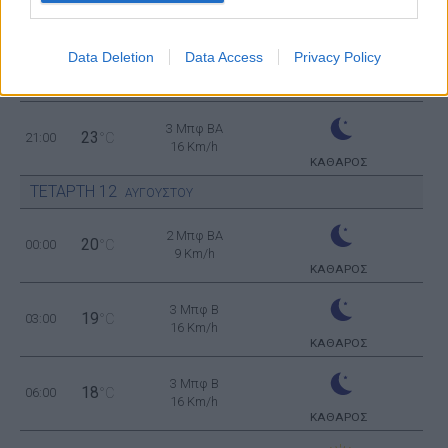
ΚΑΘΑΡΟΣ
4 Μπφ BA
Data Deletion
Data Access
Privacy Policy
27
18:00
°C
24 Km/h
ΚΑΘΑΡΟΣ
3 Μπφ BA
23
21:00
°C
16 Km/h
ΚΑΘΑΡΟΣ
ΤΕΤΑΡΤΗ
12
ΑΥΓΟΥΣΤΟΥ
2 Μπφ BA
20
00:00
°C
9 Km/h
ΚΑΘΑΡΟΣ
3 Μπφ B
19
03:00
°C
16 Km/h
ΚΑΘΑΡΟΣ
3 Μπφ B
18
06:00
°C
16 Km/h
ΚΑΘΑΡΟΣ