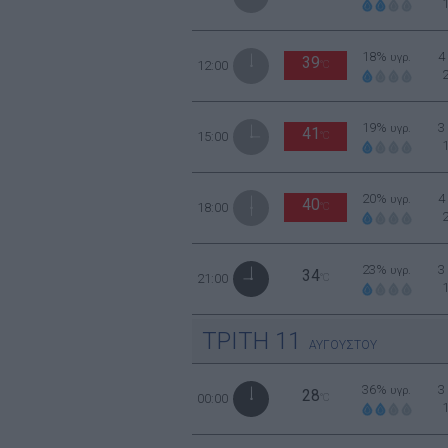
18%
4
υγρ.
39
12:00
°C
19%
3
υγρ.
41
15:00
°C
20%
4
υγρ.
40
18:00
°C
23%
3
υγρ.
34
21:00
°C
ΤΡΙΤΗ
11
ΑΥΓΟΥΣΤΟΥ
36%
3
υγρ.
28
00:00
°C