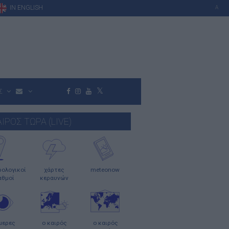
IN ENGLISH
A
Σ
ΑΙΡΟΣ ΤΩΡΑ (LIVE)
ολογικοί
χάρτες
meteonow
αθμοί
κεραυνών
μερες
ο καιρός
ο καιρός