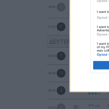
35
Opted 
°C
43%
3
υγρ.
39°C
18:00
I want t
Opted 
54%
2
υγρ.
31
I want 
21:00
°C
Advertis
Opted 
ΔΕΥΤΕΡΑ
10
ΑΥΓΟΥΣΤΟΥ
I want t
of my P
was col
41%
3
υγρ.
Opted 
28
00:00
°C
51%
3
υγρ.
26
03:00
°C
57%
3
υγρ.
25
06:00
°C
41%
υγρ.
32
09:00
°C