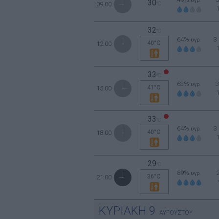
υγρ.
30
09:00
°C
32
°C
64%
3
υγρ.
40°C
12:00
33
°C
63%
υγρ.
41°C
15:00
33
°C
64%
3
υγρ.
40°C
18:00
29
°C
89%
υγρ.
36°C
21:00
ΚΥΡΙΑΚΗ
9
ΑΥΓΟΥΣΤΟΥ