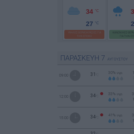
34
°C
27
°C
ΥΨΗΛΕΣ ΘΕΡΜΟΚΡΑΣΙΕΣ ΓΙΑ
ΚΑΝΟΝΙΚΕΣ ΘΕΡΜ
ΤΗΝ ΕΠΟΧΗ
ΓΙΑ ΤΗΝ Ε
ΠΑΡΑΣΚΕΥΗ
7
ΑΥΓΟΥΣΤΟΥ
30%
υγρ.
31
09:00
°C
33%
υγρ.
34
12:00
°C
41%
υγρ.
34
15:00
°C
32