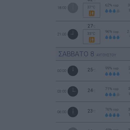
°C
62%
υγρ.
37°C
18:00
27
°C
96%
2
υγρ.
33°C
21:00
ΣΑΒΒΑΤΟ
8
ΑΥΓΟΥΣΤΟΥ
99%
υγρ.
25
00:00
°C
71%
υγρ.
24
03:00
°C
76%
υγρ.
23
06:00
°C
49%