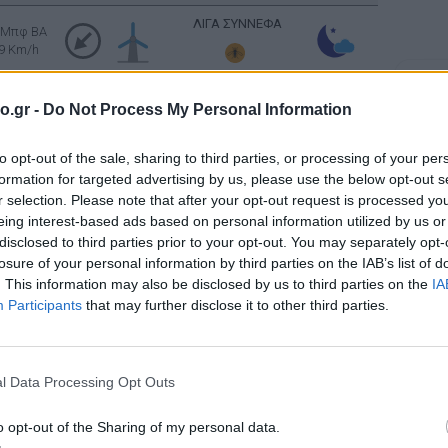
ΛΙΓΑ ΣΥΝΝΕΦΑ
 Μπφ BA
9 Km/h
Σελήν
ΚΑΘΑΡΟΣ
 Μπφ BA
Φάση:
o.gr -
Do Not Process My Personal Information
3 Km/h
Επόμε
Παρασ
to opt-out of the sale, sharing to third parties, or processing of your per
2026
ΚΑΘΑΡΟΣ
 Μπφ BA
Αστρονο
formation for targeted advertising by us, please use the below opt-out s
16 Km/h
r selection. Please note that after your opt-out request is processed y
eing interest-based ads based on personal information utilized by us or
disclosed to third parties prior to your opt-out. You may separately opt-
 Μπφ BA
ΚΑΘΑΡΟΣ
losure of your personal information by third parties on the IAB’s list of
16 Km/h
. This information may also be disclosed by us to third parties on the
IA
Participants
that may further disclose it to other third parties.
 Μπφ ΒΔ
ΛΙΓΑ ΣΥΝΝΕΦΑ
16 Km/h
l Data Processing Opt Outs
 Μπφ ΒΔ
ΣΥΝΝΕΦΙΑΣΜΕΝΟΣ
24 Km/h
o opt-out of the Sharing of my personal data.