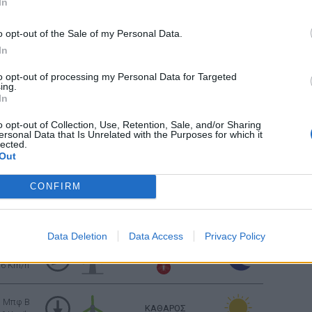
In
 Μπφ ΒΔ
ΣΥΝΝΕΦΙΑΣΜΕΝΟΣ
16 Km/h
o opt-out of the Sale of my Personal Data.
In
ΛΙΓΑ ΣΥΝΝΕΦΑ
 Μπφ BA
to opt-out of processing my Personal Data for Targeted
9 Km/h
ing.
In
Ανατολή: 06:45 - Δύση 20:31
o opt-out of Collection, Use, Retention, Sale, and/or Sharing
ersonal Data that Is Unrelated with the Purposes for which it
lected.
ΚΑΘΑΡΟΣ
 Μπφ BA
Out
16 Km/h
CONFIRM
ΚΑΘΑΡΟΣ
 Μπφ BA
16 Km/h
Data Deletion
Data Access
Privacy Policy
ΚΑΘΑΡΟΣ
 Μπφ BA
16 Km/h
3 Μπφ B
ΚΑΘΑΡΟΣ