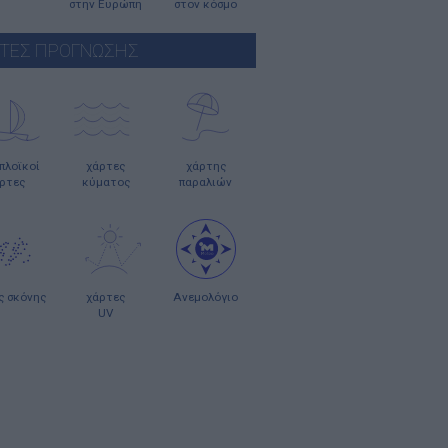
στην Ευρώπη
στον κόσμο
ΤΕΣ ΠΡΟΓΝΩΣΗΣ
οπλοϊκοί
χάρτες
χάρτης
ρτες
κύματος
παραλιών
ς σκόνης
χάρτες
Ανεμολόγιο
UV