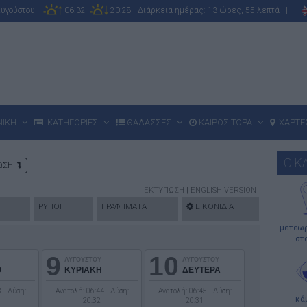
Αυγούστου
06:32
20:28 - Διάρκεια ημέρας: 13 ώρες, 55 λεπτά |
ΝΙΚΗ
ΚΑΤΗΓΟΡΙΕΣ
ΘΑΛΑΣΣΕΣ
ΚΑΙΡΟΣ ΤΩΡΑ
ΧΑΡΤΕ
Ο Κ
ΝΩΣΗ
ΕΚΤΥΠΩΣΗ
|
ENGLISH VERSION
ΡΥΠΟΙ
ΓΡΑΦΗΜΑΤΑ
ΕΙΚΟΝΙΔΙΑ
μετεωρ
στ
9
10
ΑΥΓΟΥΣΤΟΥ
ΑΥΓΟΥΣΤΟΥ
Ο
ΚΥΡΙΑΚΗ
ΔΕΥΤΕΡΑ
 - Δύση:
Ανατολή: 06:44 - Δύση:
Ανατολή: 06:45 - Δύση:
κά
20:32
20:31