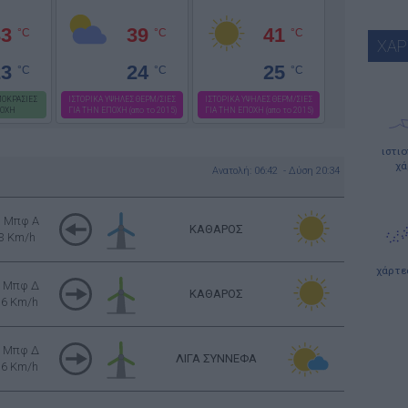
33
39
41
°C
°C
°C
ΧΑΡ
23
24
25
°C
°C
°C
ΟΚΡΑΣΙΕΣ
ΙΣΤΟΡΙΚΑ ΥΨΗΛΕΣ ΘΕΡΜ/ΣΙΕΣ
ΙΣΤΟΡΙΚΑ ΥΨΗΛΕΣ ΘΕΡΜ/ΣΙΕΣ
ΠΟΧΗ
ΓΙΑ ΤΗΝ ΕΠΟΧΗ (απο το 2015)
ΓΙΑ ΤΗΝ ΕΠΟΧΗ (απο το 2015)
ιστι
χά
Ανατολή: 06:42 - Δύση 20:34
1 Μπφ Α
ΚΑΘΑΡΟΣ
3 Km/h
χάρτε
3 Μπφ Δ
ΚΑΘΑΡΟΣ
16 Km/h
3 Μπφ Δ
ΛΙΓΑ ΣΥΝΝΕΦΑ
16 Km/h