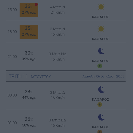
36
4 Μπφ N
°C
15:00
27%
24 Km/h
υγρ.
ΚΑΘΑΡΟΣ
35
3 Μπφ N
°C
18:00
27%
16 Km/h
υγρ.
ΚΑΘΑΡΟΣ
30
°C
3 Μπφ ΝΔ
21:00
39%
16 Km/h
υγρ.
ΚΑΘΑΡΟΣ
ΤΡΙΤΗ
11
Ανατολή: 06:36 - Δύση 20:33
ΑΥΓΟΥΣΤΟΥ
28
°C
3 Μπφ Δ
00:00
44%
16 Km/h
υγρ.
ΚΑΘΑΡΟΣ
26
°C
3 Μπφ ΒΔ
03:00
50%
16 Km/h
υγρ.
ΚΑΘΑΡΟΣ