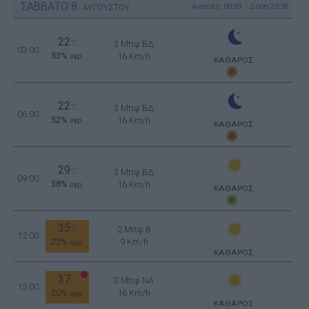
ΣΑΒΒΑΤΟ
8
Ανατολή: 06:33 - Δύση 20:36
ΑΥΓΟΥΣΤΟΥ
22
°C
3 Μπφ ΒΔ
03:00
53%
16 Km/h
υγρ.
ΚΑΘΑΡΟΣ
22
°C
3 Μπφ ΒΔ
06:00
52%
16 Km/h
υγρ.
ΚΑΘΑΡΟΣ
29
°C
3 Μπφ ΒΔ
09:00
38%
16 Km/h
υγρ.
ΚΑΘΑΡΟΣ
35
2 Μπφ B
°C
12:00
22%
9 Km/h
υγρ.
ΚΑΘΑΡΟΣ
37
3 Μπφ NA
°C
15:00
20%
16 Km/h
υγρ.
ΚΑΘΑΡΟΣ