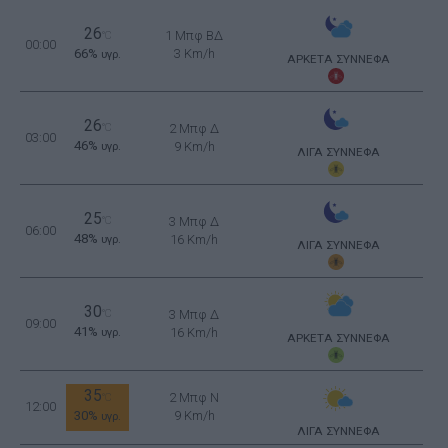
26
1 Μπφ ΒΔ
°C
00:00
66%
3 Km/h
υγρ.
ΑΡΚΕΤΑ ΣΥΝΝΕΦΑ
26
°C
2 Μπφ Δ
03:00
46%
9 Km/h
υγρ.
ΛΙΓΑ ΣΥΝΝΕΦΑ
25
°C
3 Μπφ Δ
06:00
48%
16 Km/h
υγρ.
ΛΙΓΑ ΣΥΝΝΕΦΑ
30
°C
3 Μπφ Δ
09:00
41%
16 Km/h
υγρ.
ΑΡΚΕΤΑ ΣΥΝΝΕΦΑ
35
2 Μπφ N
°C
12:00
30%
9 Km/h
υγρ.
ΛΙΓΑ ΣΥΝΝΕΦΑ