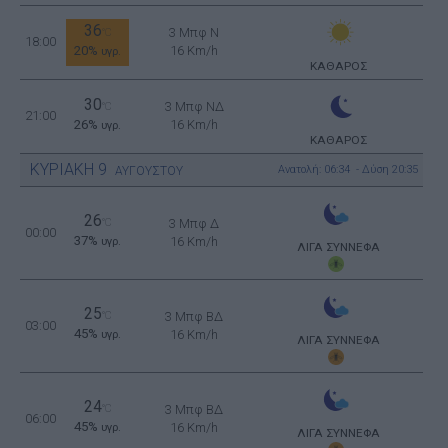
36
3 Μπφ N
°C
18:00
20%
16 Km/h
υγρ.
ΚΑΘΑΡΟΣ
30
3 Μπφ ΝΔ
°C
21:00
26%
16 Km/h
υγρ.
ΚΑΘΑΡΟΣ
ΚΥΡΙΑΚΗ
9
Ανατολή: 06:34 - Δύση 20:35
ΑΥΓΟΥΣΤΟΥ
26
°C
3 Μπφ Δ
00:00
37%
16 Km/h
υγρ.
ΛΙΓΑ ΣΥΝΝΕΦΑ
25
°C
3 Μπφ ΒΔ
03:00
45%
16 Km/h
υγρ.
ΛΙΓΑ ΣΥΝΝΕΦΑ
24
°C
3 Μπφ ΒΔ
06:00
45%
16 Km/h
υγρ.
ΛΙΓΑ ΣΥΝΝΕΦΑ