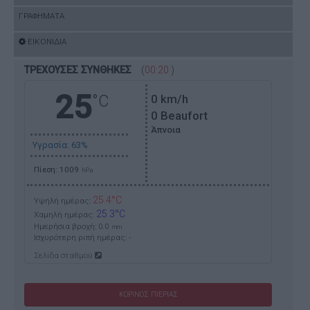
ΓΡΑΦΗΜΑΤΑ
ΕΙΚΟΝΙΔΙΑ
ΤΡΕΧΟΥΣΕΣ ΣΥΝΘΗΚΕΣ
(
00:20
)
25
°C
0
km/h
0 Beaufort
Άπνοια
Υγρασία: 63%
Πίεση: 1009
hPa
25.4°C
Υψηλή ημέρας:
25.3°C
Χαμηλή ημέρας:
Ημερήσια βροχή: 0.0
mm
Ισχυρότερη ριπή ημέρας:
-
Σελίδα σταθμού
ΚΟΡΙΝΟΣ ΠΙΕΡΙΑΣ