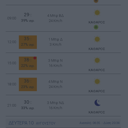
29
°C
4 Μπφ ΒΔ
09:00
39%
24 Km/h
υγρ.
ΚΑΘΑΡΟΣ
35
1 Μπφ Δ
°C
12:00
27%
3 Km/h
υγρ.
ΚΑΘΑΡΟΣ
38
3 Μπφ N
°C
15:00
22%
16 Km/h
υγρ.
ΚΑΘΑΡΟΣ
36
4 Μπφ N
°C
18:00
23%
24 Km/h
υγρ.
ΚΑΘΑΡΟΣ
30
3 Μπφ ΝΔ
°C
21:00
33%
16 Km/h
υγρ.
ΚΑΘΑΡΟΣ
ΔΕΥΤΕΡΑ
10
Ανατολή: 06:35 - Δύση 20:34
ΑΥΓΟΥΣΤΟΥ