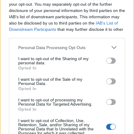
28
°C
3 Μπφ N
your opt-out. You may separately opt-out of the further
21:00
35%
16 Km/h
υγρ.
ΚΑΘΑΡΟΣ
disclosure of your personal information by third parties on the
IAB’s list of downstream participants. This information may
also be disclosed by us to third parties on the
IAB’s List of
ΤΕΤΑΡΤΗ
12
Ανατολή: 06:37 - Δύση 20:31
ΑΥΓΟΥΣΤΟΥ
Downstream Participants
that may further disclose it to other
third parties.
26
°C
2 Μπφ ΝΔ
00:00
38%
9 Km/h
Personal Data Processing Opt Outs
υγρ.
ΚΑΘΑΡΟΣ
I want to opt-out of the Sharing of my
personal data.
Opted In
23
°C
3 Μπφ ΒΔ
03:00
43%
16 Km/h
υγρ.
ΚΑΘΑΡΟΣ
I want to opt-out of the Sale of my
Personal Data.
Opted In
21
°C
2 Μπφ ΒΔ
I want to opt-out of processing my
06:00
58%
9 Km/h
υγρ.
Personal Data for Targeted Advertising.
ΚΑΘΑΡΟΣ
Opted In
I want to opt-out of Collection, Use,
29
Retention, Sale, and/or Sharing of my
°C
2 Μπφ Δ
09:00
Personal Data that Is Unrelated with the
34%
9 Km/h
υγρ.
ΚΑΘΑΡΟΣ
Purposes for which it was collected.