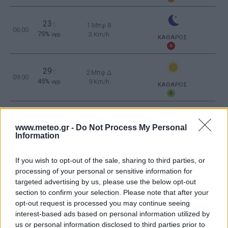
23
°C
1 Μπφ B
06:00
75%
3 Km/h
υγρ.
ΚΑΘΑΡΟΣ
29
°C
2 Μπφ Δ
09:00
45%
9 Km/h
υγρ.
ΚΑΘΑΡΟΣ
34
3 Μπφ NA
°C
12:00
21%
16 Km/h
υγρ.
www.meteo.gr -
Do Not Process My Personal
ΚΑΘΑΡΟΣ
Information
35
4 Μπφ NA
°C
15:00
If you wish to opt-out of the sale, sharing to third parties, or
14%
24 Km/h
υγρ.
ΚΑΘΑΡΟΣ
processing of your personal or sensitive information for
targeted advertising by us, please use the below opt-out
34
4 Μπφ N
°C
section to confirm your selection. Please note that after your
18:00
15%
24 Km/h
υγρ.
opt-out request is processed you may continue seeing
ΚΑΘΑΡΟΣ
interest-based ads based on personal information utilized by
us or personal information disclosed to third parties prior to