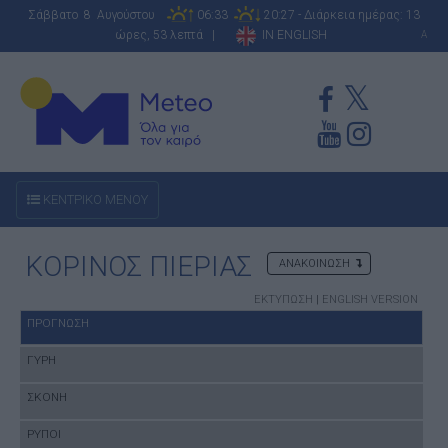
Σάββατο 8 Αυγούστου
06:33
20:27 - Διάρκεια ημέρας: 13
ώρες, 53 λεπτά |
IN ENGLISH
A
ΚΕΝΤΡΙΚΟ ΜΕΝΟΥ
ΚΟΡΙΝΟΣ ΠΙΕΡΙΑΣ
ΑΝΑΚΟΙΝΩΣΗ
ΕΚΤΥΠΩΣΗ
|
ENGLISH VERSION
ΠΡΟΓΝΩΣΗ
ΓΥΡΗ
ΣΚΟΝΗ
ΡΥΠΟΙ