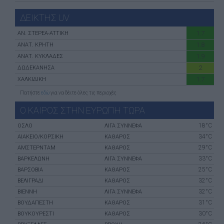
ΔΕΙΚΤΗΣ UV
1.7
ΑN. ΣΤΕΡΕΑ-ATTIKH
1.8
ΑΝΑΤ. ΚΡΗΤΗ
1.9
ΑΝΑΤ. ΚΥΚΛΑΔΕΣ
2
ΔΩΔΕΚΑΝΗΣΑ
1.7
ΧΑΛΚΙΔΙΚΗ
Πατήστε
εδώ
για να δέιτε όλες τις περιοχές
Ο ΚΑΙΡΟΣ ΣΤΗΝ ΕΥΡΩΠΗ ΤΩΡΑ
18°C
ΌΣΛΟ
ΛΙΓΑ ΣΥΝΝΕΦΑ
34°C
ΑΙΆΚΕΙΟ/ΚΟΡΣΙΚΉ
ΚΑΘΑΡΟΣ
29°C
ΑΜΣΤΕΡΝΤΑΜ
ΚΑΘΑΡΟΣ
33°C
ΒΑΡΚΕΛΏΝΗ
ΛΙΓΑ ΣΥΝΝΕΦΑ
25°C
ΒΑΡΣΟΒΊΑ
ΚΑΘΑΡΟΣ
32°C
ΒΕΛΙΓΡΆΔΙ
ΚΑΘΑΡΟΣ
32°C
ΒΙΈΝΝΗ
ΛΙΓΑ ΣΥΝΝΕΦΑ
31°C
ΒΟΥΔΑΠΈΣΤΗ
ΚΑΘΑΡΟΣ
30°C
ΒΟΥΚΟΥΡΈΣΤΙ
ΚΑΘΑΡΟΣ