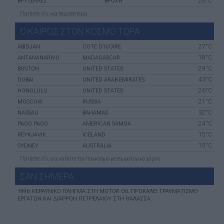
26°C
ΒΡΥΞΈΛΛΕΣ
ΒΡΟΧΗ
Πατήστε
εδώ
για περισσότερα
Ο ΚΑΙΡΟΣ ΣΤΟΝ ΚΟΣΜΟ ΤΩΡΑ
27°C
ABIDJAN
COTE D'IVOIRE
18°C
ANTANANARIVO
MADAGASCAR
29°C
BOSTON
UNITED STATES
43°C
DUBAI
UNITED ARAB EMIRATES
26°C
HONOLULU
UNITED STATES
21°C
MOSCOW
RUSSIA
32°C
NASSAU
BAHAMAS
24°C
PAGO PAGO
AMERICAN SAMOA
15°C
REYKJAVIK
ICELAND
15°C
SYDNEY
AUSTRALIA
Πατήστε
εδώ
για να δείτε τον παγκόσμιο μετεωρολογικό χάρτη
ΣΑΝ ΣHΜΕΡΑ
1996: ΚΕΡΑΥΝΙΚΌ ΠΛΉΓΜΑ ΣΤΗ MOTOR OIL ΠΡΟΚΑΛΕΊ ΤΡΑΥΜΑΤΙΣΜΌ
ΕΡΓΑΤΏΝ ΚΑΙ ΔΙΑΡΡΟΉ ΠΕΤΡΕΛΑΊΟΥ ΣΤΗ ΘΆΛΑΣΣΑ.