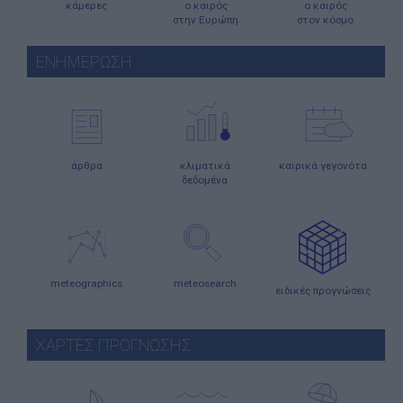
κάμερες
ο καιρός
ο καιρός
στην Ευρώπη
στον κόσμο
ΕΝΗΜΕΡΩΣΗ
άρθρα
κλιματικά
καιρικά γεγονότα
δεδομένα
meteographics
meteosearch
ειδικές προγνώσεις
ΧΑΡΤΕΣ ΠΡΟΓΝΩΣΗΣ