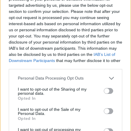
targeted advertising by us, please use the below opt-out
28°C
ΤΊΡΑΝΑ
ΚΑΘΑΡΟΣ
section to confirm your selection. Please note that after your
32°C
ΚΟΥΣΆΝΤΑΣΙ
ΚΑΘΑΡΟΣ
opt-out request is processed you may continue seeing
28°C
ΠΈΤΡΙΤΣ
ΛΙΓΑ ΣΥΝΝΕΦΑ
interest-based ads based on personal information utilized by
28°C
ΔΥΡΡΆΧΙΟ
ΚΑΘΑΡΟΣ
us or personal information disclosed to third parties prior to
25°C
ΚΟΡΥΤΣΆ
ΛΙΓΑ ΣΥΝΝΕΦΑ
your opt-out. You may separately opt-out of the further
Πατήστε
εδώ
για περισσότερες πόλεις
disclosure of your personal information by third parties on the
IAB’s list of downstream participants. This information may
25 ημερών
Σελήνη:
also be disclosed by us to third parties on the
IAB’s List of
Παλαιός Μηνίσκος
Φάση:
Downstream Participants
that may further disclose it to other
Επόμενη Πανσέληνος:
third parties.
Παρασκευή, 28 Αυγούστου 2026
Αστρονομικό ημερολόγιο
Personal Data Processing Opt Outs
I want to opt-out of the Sharing of my
personal data.
Opted In
I want to opt-out of the Sale of my
Personal Data.
Opted In
I want to opt-out of processing my