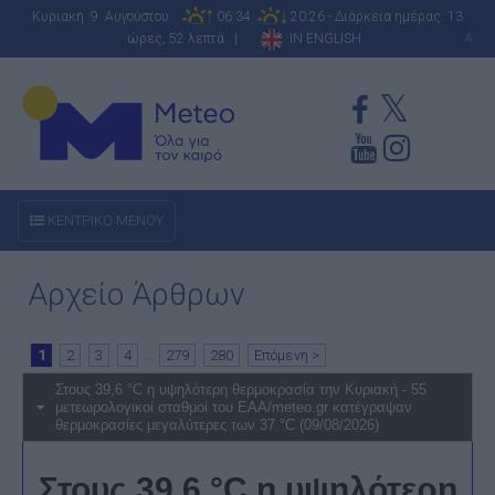
Κυριακή 9 Αυγούστου
06:34
20:26 - Διάρκεια ημέρας: 13
ώρες, 52 λεπτά |
IN ENGLISH
A
ΚΕΝΤΡΙΚΟ ΜΕΝΟΥ
Αρχείο Άρθρων
1
2
3
4
...
279
280
Επόμενη >
Στους 39,6 °C η υψηλότερη θερμοκρασία την Κυριακή - 55
μετεωρολογικοί σταθμοί του ΕΑΑ/meteo.gr κατέγραψαν
θερμοκρασίες μεγαλύτερες των 37 °C (09/08/2026)
Στους 39,6 °
C
η υψηλότερη