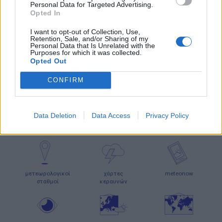
Personal Data for Targeted Advertising.
Opted In
ΠΡΟΓΝΩΣΗ ΘΕΡΜΟΚΡΑΣΙΩΝ
I want to opt-out of Collection, Use,
ΧΑΜΗΛΟΤΕΡΕΣ
ΥΨΗΛΟΤΕΡΕΣ
Retention, Sale, and/or Sharing of my
17°C
33°C
Personal Data that Is Unrelated with the
ΑΝΩΓΕΙΑ
ΛΑΡΙΣΑ
Purposes for which it was collected.
20°C
33°C
ΟΡΕΙΝΗ ΦΩΚΙΔΑ
ΓΥΘΕΙΟ
Opted Out
21°C
33°C
ΑΜΑΡΙ
ΣΚΥΔΡΑ
21°C
33°C
ΚΡΟΥΣΣΩΝΑΣ ΗΡΑΚΛΕΙΟΥ
ΣΚΑΛΑ
CONFIRM
22°C
32°C
ΚΑΡΠΕΝΗΣΙ
ΚΟΜΟΤΗΝΗ
Τα παραπάνω δεδομένα (ΧΑΜΗΛΟΤΕΡΕΣ/ΥΨΗΛΟΤΕΡΕΣ) αποτελούν προγνώσεις. Για
παρατηρήσεις (realtime) πατήστε
εδώ
Data Deletion
Data Access
Privacy Policy
Ο ΚΑΙΡΟΣ ΤΩΡΑ (LIVE)
μετεωρολογικοί
χάρτες
meteonow
σταθμοί
κεραυνών