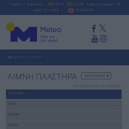
Πέμπτη 6 Αυγούστου
06:31
20:29 - Διάρκεια ημέρας: 13
ώρες, 57 λεπτά |
IN ENGLISH
A
ΚΕΝΤΡΙΚΟ ΜΕΝΟΥ
ΛΙΜΝΗ ΠΛΑΣΤΗΡΑ
ΑΝΑΚΟΙΝΩΣΗ
ΕΚΤΥΠΩΣΗ
|
ENGLISH VERSION
ΠΡΟΓΝΩΣΗ
ΓΥΡΗ
ΣΚΟΝΗ
ΡΥΠΟΙ