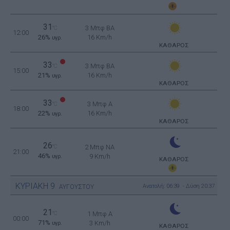
31
3 Μπφ BA
°C
12:00
26%
16 Km/h
υγρ.
ΚΑΘΑΡΟΣ
33
3 Μπφ BA
°C
15:00
21%
16 Km/h
υγρ.
ΚΑΘΑΡΟΣ
33
3 Μπφ Α
°C
18:00
22%
16 Km/h
υγρ.
ΚΑΘΑΡΟΣ
26
°C
2 Μπφ NA
21:00
46%
9 Km/h
υγρ.
ΚΑΘΑΡΟΣ
ΚΥΡΙΑΚΗ
9
Ανατολή: 06:39 - Δύση 20:37
ΑΥΓΟΥΣΤΟΥ
21
°C
1 Μπφ Α
00:00
71%
3 Km/h
υγρ.
ΚΑΘΑΡΟΣ