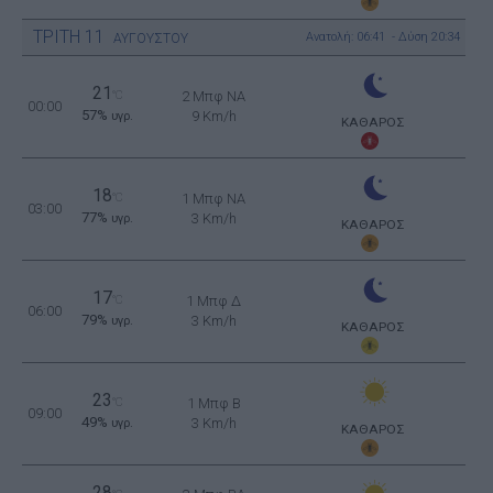
ΤΡΙΤΗ
11
Ανατολή: 06:41 - Δύση 20:34
ΑΥΓΟΥΣΤΟΥ
21
°C
2 Μπφ NA
00:00
57%
9 Km/h
υγρ.
ΚΑΘΑΡΟΣ
18
°C
1 Μπφ NA
03:00
77%
3 Km/h
υγρ.
ΚΑΘΑΡΟΣ
17
°C
1 Μπφ Δ
06:00
79%
3 Km/h
υγρ.
ΚΑΘΑΡΟΣ
23
°C
1 Μπφ B
09:00
49%
3 Km/h
υγρ.
ΚΑΘΑΡΟΣ