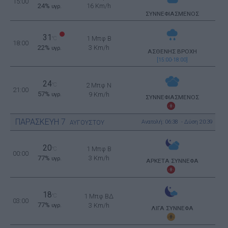
15:00
24%
16 Km/h
υγρ.
ΣΥΝΝΕΦΙΑΣΜΕΝΟΣ
31
1 Μπφ B
°C
18:00
22%
3 Km/h
υγρ.
ΑΣΘΕΝΗΣ ΒΡΟΧΗ
[15:00-18:00]
24
°C
2 Μπφ N
21:00
57%
9 Km/h
υγρ.
ΣΥΝΝΕΦΙΑΣΜΕΝΟΣ
ΠΑΡΑΣΚΕΥΗ
7
Ανατολή: 06:38 - Δύση 20:39
ΑΥΓΟΥΣΤΟΥ
20
1 Μπφ B
°C
00:00
77%
3 Km/h
υγρ.
ΑΡΚΕΤΑ ΣΥΝΝΕΦΑ
18
°C
1 Μπφ ΒΔ
03:00
77%
3 Km/h
υγρ.
ΛΙΓΑ ΣΥΝΝΕΦΑ