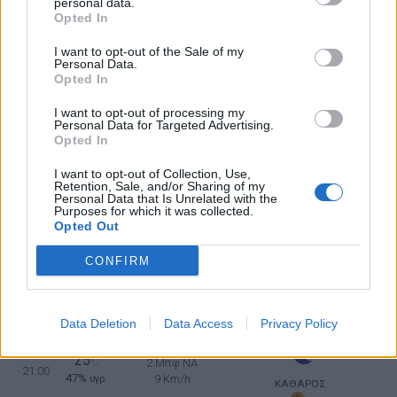
9 Km/h
υγρ.
personal data.
ΚΑΘΑΡΟΣ
Opted In
I want to opt-out of the Sale of my
Personal Data.
24
°C
2 Μπφ BA
09:00
Opted In
60%
9 Km/h
υγρ.
ΛΙΓΑ ΣΥΝΝΕΦΑ
I want to opt-out of processing my
Personal Data for Targeted Advertising.
Opted In
28
°C
3 Μπφ BA
12:00
45%
16 Km/h
υγρ.
ΛΙΓΑ ΣΥΝΝΕΦΑ
I want to opt-out of Collection, Use,
Retention, Sale, and/or Sharing of my
Personal Data that Is Unrelated with the
Purposes for which it was collected.
31
4 Μπφ BA
°C
Opted Out
15:00
36%
24 Km/h
υγρ.
ΚΑΘΑΡΟΣ
CONFIRM
30
4 Μπφ Α
°C
18:00
33%
24 Km/h
υγρ.
ΚΑΘΑΡΟΣ
Data Deletion
Data Access
Privacy Policy
25
°C
2 Μπφ NA
21:00
47%
9 Km/h
υγρ.
ΚΑΘΑΡΟΣ