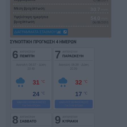
12/08/2011
Μέση βροχόπτωση:
30.7
mm
Υψηλότερη ημερήσια
54.0
mm
βροχόπτωση:
06/08/2015
ΔΙΑΓΡΑΜΜΑΤΑ ΣΤΑΘΜΟΥ
ΣΥΝΟΠΤΙΚΗ ΠΡΟΓΝΩΣΗ 4 ΗΜΕΡΩΝ
6
7
ΑΥΓΟΥΣΤΟΥ
ΑΥΓΟΥΣΤΟΥ
ΠΕΜΠΤΗ
ΠΑΡΑΣΚΕΥΗ
Ανατολή: 06:37 - Δύση:
Ανατολή: 06:38 - Δύση:
20:40
20:39
31
32
°C
°C
24
17
°C
°C
ΧΑΜΗΛΕΣ ΘΕΡΜΟΚΡΑΣΙΕΣ
ΧΑΜΗΛΕΣ ΘΕΡΜΟΚΡΑΣΙΕΣ
ΓΙΑ ΤΗΝ ΕΠΟΧΗ
ΓΙΑ ΤΗΝ ΕΠΟΧΗ
8
9
ΑΥΓΟΥΣΤΟΥ
ΑΥΓΟΥΣΤΟΥ
ΣΑΒΒΑΤΟ
ΚΥΡΙΑΚΗ