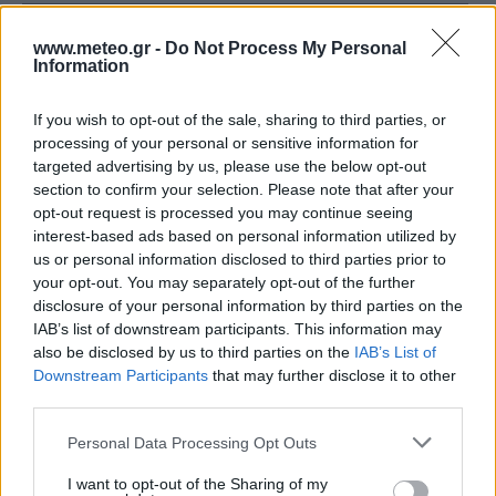
32
3 Μπφ Α
°C
18:00
www.meteo.gr -
Do Not Process My Personal
30%
16 Km/h
υγρ.
Information
ΚΑΘΑΡΟΣ
If you wish to opt-out of the sale, sharing to third parties, or
27
°C
2 Μπφ Α
21:00
processing of your personal or sensitive information for
42%
9 Km/h
υγρ.
ΚΑΘΑΡΟΣ
targeted advertising by us, please use the below opt-out
section to confirm your selection. Please note that after your
ΔΕΥΤΕΡΑ
10
opt-out request is processed you may continue seeing
Ανατολή: 06:40 - Δύση 20:35
ΑΥΓΟΥΣΤΟΥ
interest-based ads based on personal information utilized by
us or personal information disclosed to third parties prior to
23
°C
2 Μπφ NA
00:00
your opt-out. You may separately opt-out of the further
56%
9 Km/h
υγρ.
ΚΑΘΑΡΟΣ
disclosure of your personal information by third parties on the
IAB’s list of downstream participants. This information may
also be disclosed by us to third parties on the
IAB’s List of
20
°C
1 Μπφ N
Downstream Participants
that may further disclose it to other
03:00
80%
3 Km/h
υγρ.
third parties.
ΚΑΘΑΡΟΣ
Personal Data Processing Opt Outs
20
°C
2 Μπφ ΒΔ
I want to opt-out of the Sharing of my
06:00
74%