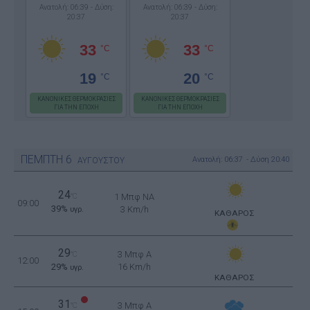
Ανατολή: 06:39 - Δύση:
Ανατολή: 06:39 - Δύση:
20:37
20:37
33
33
°C
°C
19
20
°C
°C
ΚΑΝΟΝΙΚΕΣ ΘΕΡΜΟΚΡΑΣΙΕΣ
ΚΑΝΟΝΙΚΕΣ ΘΕΡΜΟΚΡΑΣΙΕΣ
ΓΙΑ ΤΗΝ ΕΠΟΧΗ
ΓΙΑ ΤΗΝ ΕΠΟΧΗ
ΠΕΜΠΤΗ
6
Ανατολή: 06:37 - Δύση 20:40
ΑΥΓΟΥΣΤΟΥ
24
°C
1 Μπφ NA
09:00
39%
3 Km/h
υγρ.
ΚΑΘΑΡΟΣ
29
3 Μπφ Α
°C
12:00
29%
16 Km/h
υγρ.
ΚΑΘΑΡΟΣ
31
3 Μπφ Α
°C