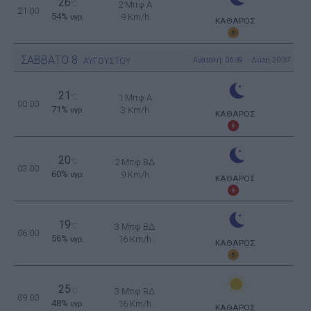
26
°C
2 Μπφ Α
21:00
54%
9 Km/h
υγρ.
ΚΑΘΑΡΟΣ
ΣΑΒΒΑΤΟ
8
Ανατολή: 06:39 - Δύση 20:37
ΑΥΓΟΥΣΤΟΥ
21
°C
1 Μπφ Α
00:00
71%
3 Km/h
υγρ.
ΚΑΘΑΡΟΣ
20
°C
2 Μπφ ΒΔ
03:00
60%
9 Km/h
υγρ.
ΚΑΘΑΡΟΣ
19
°C
3 Μπφ ΒΔ
06:00
56%
16 Km/h
υγρ.
ΚΑΘΑΡΟΣ
25
°C
3 Μπφ ΒΔ
09:00
48%
16 Km/h
υγρ.
ΚΑΘΑΡΟΣ