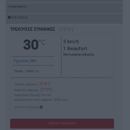
ΓΡΑΦΗΜΑΤΑ
ΕΙΚΟΝΙΔΙΑ
ΤΡΕΧΟΥΣΕΣ ΣΥΝΘΗΚΕΣ
(
13:10
)
30
°C
5
km/h
1 Beaufort
Νοτιοανατολικός
Υγρασία: 58%
Πίεση: 1008
hPa
30.8°C
Υψηλή ημέρας:
27.0°C
Χαμηλή ημέρας:
Ημερήσια βροχή: 0.0
mm
Ισχυρότερη ριπή ημέρας:
33.8
km/h
Σελίδα σταθμού
ΛΕΝΤΑΣ ΗΡΑΚΛΕΙΟΥ