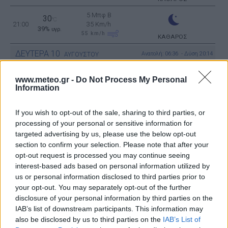
5 Μπφ B
30
°C
21:00
35 Km/h
39%
υγρ.
55
km/h
ΚΑΘΑΡΟΣ
ΔΕΥΤΕΡΑ
10
Ανατολή: 06:36 - Δύση 20:14
ΑΥΓΟΥΣΤΟΥ
30
4 Μπφ B
°C
www.meteo.gr -
Do Not Process My Personal
00:00
36%
24 Km/h
υγρ.
Information
ΚΑΘΑΡΟΣ
5 Μπφ B
If you wish to opt-out of the sale, sharing to third parties, or
30
°C
03:00
35 Km/h
processing of your personal or sensitive information for
35%
υγρ.
55
km/h
ΚΑΘΑΡΟΣ
targeted advertising by us, please use the below opt-out
section to confirm your selection. Please note that after your
29
opt-out request is processed you may continue seeing
°C
4 Μπφ B
06:00
39%
interest-based ads based on personal information utilized by
24 Km/h
υγρ.
ΚΑΘΑΡΟΣ
us or personal information disclosed to third parties prior to
your opt-out. You may separately opt-out of the further
34
disclosure of your personal information by third parties on the
3 Μπφ BA
°C
09:00
29%
16 Km/h
IAB’s list of downstream participants. This information may
υγρ.
ΚΑΘΑΡΟΣ
also be disclosed by us to third parties on the
IAB’s List of