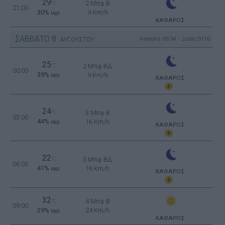
29
2 Μπφ B
°C
21:00
30%
9 Km/h
υγρ.
ΚΑΘΑΡΟΣ
ΣΑΒΒΑΤΟ
8
Ανατολή: 06:34 - Δύση 20:16
ΑΥΓΟΥΣΤΟΥ
25
°C
2 Μπφ ΒΔ
00:00
39%
9 Km/h
υγρ.
ΚΑΘΑΡΟΣ
24
°C
3 Μπφ B
03:00
44%
16 Km/h
υγρ.
ΚΑΘΑΡΟΣ
22
°C
3 Μπφ ΒΔ
06:00
41%
16 Km/h
υγρ.
ΚΑΘΑΡΟΣ
32
4 Μπφ B
°C
09:00
29%
24 Km/h
υγρ.
ΚΑΘΑΡΟΣ