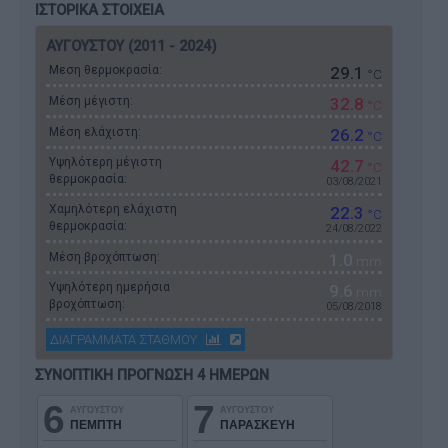
ΙΣΤΟΡΙΚΑ ΣΤΟΙΧΕΙΑ
ΑΥΓΟΥΣΤΟΥ (2011 - 2024)
Μεση θερμοκρασία:
29.1
°C
Μέση μέγιστη:
32.8
°C
Μέση ελάχιστη:
26.2
°C
Υψηλότερη μέγιστη
42.7
°C
θερμοκρασία:
03/08/2021
Χαμηλότερη ελάχιστη
22.3
°C
θερμοκρασία:
24/08/2022
Μέση βροχόπτωση:
1.0
mm
Υψηλότερη ημερήσια
9.6
mm
βροχόπτωση:
05/08/2018
ΔΙΑΓΡΑΜΜΑΤΑ ΣΤΑΘΜΟΥ
ΣΥΝΟΠΤΙΚΗ ΠΡΟΓΝΩΣΗ 4 ΗΜΕΡΩΝ
6
7
ΑΥΓΟΥΣΤΟΥ
ΑΥΓΟΥΣΤΟΥ
ΠΕΜΠΤΗ
ΠΑΡΑΣΚΕΥΗ