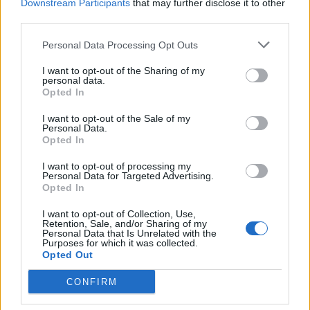
Downstream Participants
that may further disclose it to other
39
4 Μπφ B
°C
third parties.
12:00
20%
24 Km/h
υγρ.
ΚΑΘΑΡΟΣ
Personal Data Processing Opt Outs
40
3 Μπφ B
°C
15:00
I want to opt-out of the Sharing of my
18%
16 Km/h
υγρ.
personal data.
ΚΑΘΑΡΟΣ
Opted In
37
1 Μπφ BA
°C
I want to opt-out of the Sale of my
18:00
25%
3 Km/h
Personal Data.
υγρ.
ΚΑΘΑΡΟΣ
Opted In
I want to opt-out of processing my
30
°C
2 Μπφ B
Personal Data for Targeted Advertising.
21:00
47%
9 Km/h
υγρ.
Opted In
ΚΑΘΑΡΟΣ
I want to opt-out of Collection, Use,
ΤΡΙΤΗ
11
Ανατολή: 06:37 - Δύση 20:13
Retention, Sale, and/or Sharing of my
ΑΥΓΟΥΣΤΟΥ
Personal Data that Is Unrelated with the
Purposes for which it was collected.
Opted Out
26
°C
2 Μπφ B
00:00
49%
9 Km/h
υγρ.
ΚΑΘΑΡΟΣ
CONFIRM