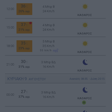
36
4 Μπφ B
°C
12:00
26%
24 Km/h
υγρ.
ΚΑΘΑΡΟΣ
37
4 Μπφ B
°C
15:00
21%
24 Km/h
υγρ.
ΚΑΘΑΡΟΣ
5 Μπφ B
35
°C
18:00
35 Km/h
23%
υγρ.
55
km/h
ΚΑΘΑΡΟΣ
30
3 Μπφ ΒΔ
°C
21:00
31%
16 Km/h
υγρ.
ΚΑΘΑΡΟΣ
ΚΥΡΙΑΚΗ
9
Ανατολή: 06:35 - Δύση 20:15
ΑΥΓΟΥΣΤΟΥ
27
°C
3 Μπφ ΒΔ
00:00
37%
16 Km/h
υγρ.
ΚΑΘΑΡΟΣ