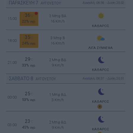
ΠΑΡΑΣΚΕΥΗ
7
Ανατολή: 06:36 - Δύση 20:32
ΑΥΓΟΥΣΤΟΥ
36
3 Μπφ BA
°C
15:00
22%
16 Km/h
υγρ.
ΚΑΘΑΡΟΣ
35
3 Μπφ B
°C
18:00
24%
16 Km/h
υγρ.
ΛΙΓΑ ΣΥΝΝΕΦΑ
29
2 Μπφ ΒΔ
°C
21:00
33%
9 Km/h
υγρ.
ΚΑΘΑΡΟΣ
ΣΑΒΒΑΤΟ
8
Ανατολή: 06:37 - Δύση 20:31
ΑΥΓΟΥΣΤΟΥ
25
°C
1 Μπφ ΒΔ
00:00
53%
3 Km/h
υγρ.
ΚΑΘΑΡΟΣ
23
°C
2 Μπφ ΒΔ
03:00
45%
9 Km/h
υγρ.
ΚΑΘΑΡΟΣ