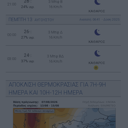
28
3 Μπφ B
°C
21:00
24%
16 Km/h
υγρ.
ΚΑΘΑΡΟΣ
ΠΕΜΠΤΗ
13
Ανατολή: 06:41 - Δύση 20:25
ΑΥΓΟΥΣΤΟΥ
26
3 Μπφ Δ
°C
00:00
27%
16 Km/h
υγρ.
ΚΑΘΑΡΟΣ
24
°C
3 Μπφ ΒΔ
03:00
37%
16 Km/h
υγρ.
ΚΑΘΑΡΟΣ
ΑΠΟΚΛΙΣΗ ΘΕΡΜΟΚΡΑΣΙΑΣ ΓΙΑ 7Η-9Η
ΗΜΕΡΑ ΚΑΙ 10Η-12Η ΗΜΕΡΑ