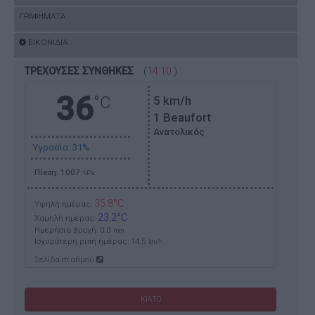
ΓΡΑΦΗΜΑΤΑ
ΕΙΚΟΝΙΔΙΑ
ΤΡΕΧΟΥΣΕΣ ΣΥΝΘΗΚΕΣ
(
14:10
)
36
°C
5
km/h
1 Beaufort
Ανατολικός
Υγρασία: 31%
Πίεση: 1007
hPa
35.8°C
Υψηλή ημέρας:
23.2°C
Χαμηλή ημέρας:
Ημερήσια βροχή: 0.0
mm
Ισχυρότερη ριπή ημέρας:
14.5
km/h
Σελίδα σταθμού
ΚΙΑΤΟ