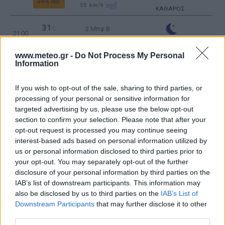
24%
υγρ.
55
km/h
ΚΑΘΑΡΟΣ
31
3 Μπφ B
°C
21:00
28%
16 Km/h
υγρ.
ΚΑΘΑΡΟΣ
www.meteo.gr -
Do Not Process My Personal
ΤΡΙΤΗ
11
Information
Ανατολή: 06:40 - Δύση 20:27
ΑΥΓΟΥΣΤΟΥ
27
3 Μπφ Δ
°C
If you wish to opt-out of the sale, sharing to third parties, or
00:00
28%
16 Km/h
υγρ.
processing of your personal or sensitive information for
ΚΑΘΑΡΟΣ
targeted advertising by us, please use the below opt-out
section to confirm your selection. Please note that after your
24
°C
3 Μπφ ΒΔ
opt-out request is processed you may continue seeing
03:00
36%
16 Km/h
υγρ.
ΚΑΘΑΡΟΣ
interest-based ads based on personal information utilized by
us or personal information disclosed to third parties prior to
your opt-out. You may separately opt-out of the further
24
disclosure of your personal information by third parties on the
°C
3 Μπφ ΒΔ
06:00
39%
IAB’s list of downstream participants. This information may
16 Km/h
υγρ.
ΚΑΘΑΡΟΣ
also be disclosed by us to third parties on the
IAB’s List of
Downstream Participants
that may further disclose it to other
29
third parties.
3 Μπφ ΒΔ
°C
09:00
28%
16 Km/h
υγρ.