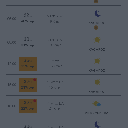
22
°C
2 Μπφ ΒΔ
06:00
48%
9 Km/h
υγρ.
ΚΑΘΑΡΟΣ
30
2 Μπφ ΒΔ
°C
09:00
31%
9 Km/h
υγρ.
ΚΑΘΑΡΟΣ
35
3 Μπφ B
°C
12:00
25%
16 Km/h
υγρ.
ΚΑΘΑΡΟΣ
37
3 Μπφ BA
°C
15:00
21%
16 Km/h
υγρ.
ΚΑΘΑΡΟΣ
37
4 Μπφ BA
°C
18:00
22%
24 Km/h
υγρ.
ΛΙΓΑ ΣΥΝΝΕΦΑ
30
°C
1 Μπφ BA