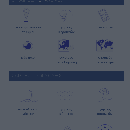
μετεωρολογικοί
χάρτες
meteonow
σταθμοί
κεραυνών
κάμερες
ο καιρός
ο καιρός
στην Ευρώπη
στον κόσμο
ΧΑΡΤΕΣ ΠΡΟΓΝΩΣΗΣ
ιστιοπλοϊκοί
χάρτες
χάρτης
χάρτες
κύματος
παραλιών