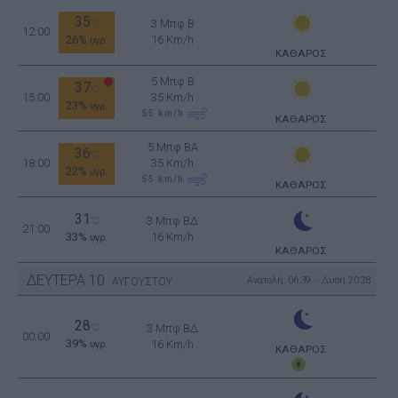
35
3 Μπφ B
°C
12:00
26%
16 Km/h
υγρ.
ΚΑΘΑΡΟΣ
5 Μπφ B
37
°C
15:00
35 Km/h
23%
υγρ.
55
km/h
ΚΑΘΑΡΟΣ
5 Μπφ BA
36
°C
18:00
35 Km/h
22%
υγρ.
55
km/h
ΚΑΘΑΡΟΣ
31
3 Μπφ ΒΔ
°C
21:00
33%
16 Km/h
υγρ.
ΚΑΘΑΡΟΣ
ΔΕΥΤΕΡΑ
10
Ανατολή: 06:39 - Δύση 20:28
ΑΥΓΟΥΣΤΟΥ
28
°C
3 Μπφ ΒΔ
00:00
39%
16 Km/h
υγρ.
ΚΑΘΑΡΟΣ