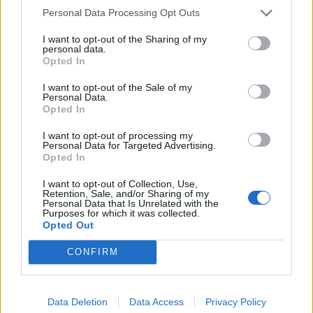
ΚΑΘΑΡΟΣ
Personal Data Processing Opt Outs
34
4 Μπφ B
I want to opt-out of the Sharing of my
°C
12:00
personal data.
18%
24 Km/h
υγρ.
Opted In
ΚΑΘΑΡΟΣ
5 Μπφ B
I want to opt-out of the Sale of my
37
°C
15:00
35 Km/h
Personal Data.
11%
υγρ.
Opted In
55
km/h
ΚΑΘΑΡΟΣ
I want to opt-out of processing my
5 Μπφ B
35
°C
Personal Data for Targeted Advertising.
18:00
35 Km/h
12%
υγρ.
Opted In
55
km/h
ΚΑΘΑΡΟΣ
I want to opt-out of Collection, Use,
29
Retention, Sale, and/or Sharing of my
3 Μπφ ΒΔ
°C
21:00
Personal Data that Is Unrelated with the
16%
16 Km/h
υγρ.
Purposes for which it was collected.
ΚΑΘΑΡΟΣ
Opted Out
ΤΕΤΑΡΤΗ
12
Ανατολή: 06:41 - Δύση 20:26
ΑΥΓΟΥΣΤΟΥ
CONFIRM
26
3 Μπφ Δ
°C
00:00
21%
16 Km/h
υγρ.
ΚΑΘΑΡΟΣ
Data Deletion
Data Access
Privacy Policy