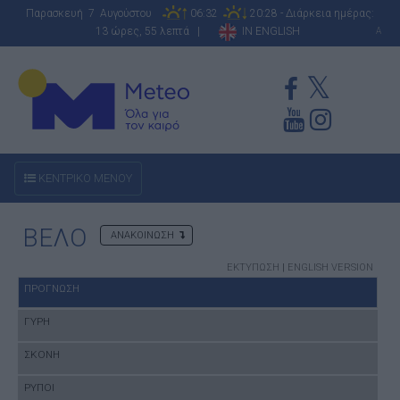
Παρασκευή 7 Αυγούστου
06:32
20:28 - Διάρκεια ημέρας:
13 ώρες, 55 λεπτά |
IN ENGLISH
A
ΚΕΝΤΡΙΚΟ ΜΕΝΟΥ
ΒΕΛΟ
ΑΝΑΚΟΙΝΩΣΗ
ΕΚΤΥΠΩΣΗ
|
ENGLISH VERSION
ΠΡΟΓΝΩΣΗ
ΓΥΡΗ
ΣΚΟΝΗ
ΡΥΠΟΙ