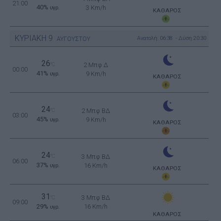
21:00
40%
3 Km/h
υγρ.
ΚΑΘΑΡΟΣ
ΚΥΡΙΑΚΗ
9
Ανατολή: 06:38 - Δύση 20:30
ΑΥΓΟΥΣΤΟΥ
26
°C
2 Μπφ Δ
00:00
41%
9 Km/h
υγρ.
ΚΑΘΑΡΟΣ
24
°C
2 Μπφ ΒΔ
03:00
45%
9 Km/h
υγρ.
ΚΑΘΑΡΟΣ
24
°C
3 Μπφ ΒΔ
06:00
37%
16 Km/h
υγρ.
ΚΑΘΑΡΟΣ
31
3 Μπφ ΒΔ
°C
09:00
29%
16 Km/h
υγρ.
ΚΑΘΑΡΟΣ