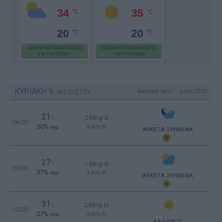
34
35
°C
°C
20
20
°C
°C
ΚΑΝΟΝΙΚΕΣ ΘΕΡΜΟΚΡΑΣΙΕΣ
ΚΑΝΟΝΙΚΕΣ ΘΕΡΜΟΚΡΑΣΙΕΣ
ΓΙΑ ΤΗΝ ΕΠΟΧΗ
ΓΙΑ ΤΗΝ ΕΠΟΧΗ
ΚΥΡΙΑΚΗ
9
Ανατολή: 06:37 - Δύση 20:37
ΑΥΓΟΥΣΤΟΥ
21
2 Μπφ B
°C
06:00
50%
9 Km/h
υγρ.
ΑΡΚΕΤΑ ΣΥΝΝΕΦΑ
27
°C
1 Μπφ B
09:00
37%
3 Km/h
υγρ.
ΑΡΚΕΤΑ ΣΥΝΝΕΦΑ
31
2 Μπφ N
°C
12:00
27%
9 Km/h
υγρ.
ΚΑΘΑΡΟΣ