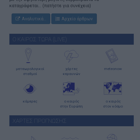
καταγράφεται... (πατήστε για συνέχεια)
Αναλυτικά...
Αρχείο άρθρων
Ο ΚΑΙΡΟΣ ΤΩΡΑ (LIVE)
μετεωρολογικοί
χάρτες
meteonow
σταθμοί
κεραυνών
κάμερες
ο καιρός
ο καιρός
στην Ευρώπη
στον κόσμο
ΧΑΡΤΕΣ ΠΡΟΓΝΩΣΗΣ