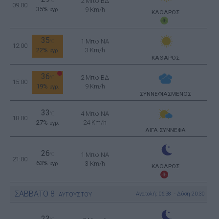
°C
2 Μπφ ΒΔ
09:00
35%
9 Km/h
υγρ.
ΚΑΘΑΡΟΣ
35
1 Μπφ NA
°C
12:00
22%
3 Km/h
υγρ.
ΚΑΘΑΡΟΣ
36
2 Μπφ ΒΔ
°C
15:00
19%
9 Km/h
υγρ.
ΣΥΝΝΕΦΙΑΣΜΕΝΟΣ
33
4 Μπφ NA
°C
18:00
27%
24 Km/h
υγρ.
ΛΙΓΑ ΣΥΝΝΕΦΑ
26
°C
1 Μπφ NA
21:00
63%
3 Km/h
υγρ.
ΚΑΘΑΡΟΣ
ΣΑΒΒΑΤΟ
8
Ανατολή: 06:38 - Δύση 20:30
ΑΥΓΟΥΣΤΟΥ