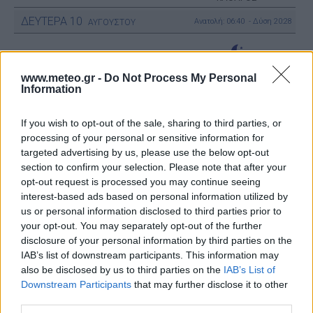
ΔΕΥΤΕΡΑ
10
Ανατολή: 06:40 - Δύση 20:28
ΑΥΓΟΥΣΤΟΥ
28
°C
3 Μπφ ΒΔ
00:00
39%
16 Km/h
υγρ.
ΚΑΘΑΡΟΣ
www.meteo.gr -
Do Not Process My Personal
Information
26
If you wish to opt-out of the sale, sharing to third parties, or
°C
3 Μπφ ΒΔ
03:00
48%
16 Km/h
processing of your personal or sensitive information for
υγρ.
ΚΑΘΑΡΟΣ
targeted advertising by us, please use the below opt-out
section to confirm your selection. Please note that after your
opt-out request is processed you may continue seeing
26
°C
3 Μπφ ΒΔ
06:00
interest-based ads based on personal information utilized by
45%
16 Km/h
υγρ.
ΚΑΘΑΡΟΣ
us or personal information disclosed to third parties prior to
your opt-out. You may separately opt-out of the further
disclosure of your personal information by third parties on the
30
°C
4 Μπφ B
IAB’s list of downstream participants. This information may
09:00
38%
24 Km/h
υγρ.
also be disclosed by us to third parties on the
IAB’s List of
ΚΑΘΑΡΟΣ
Downstream Participants
that may further disclose it to other
third parties.
5 Μπφ B
35
°C