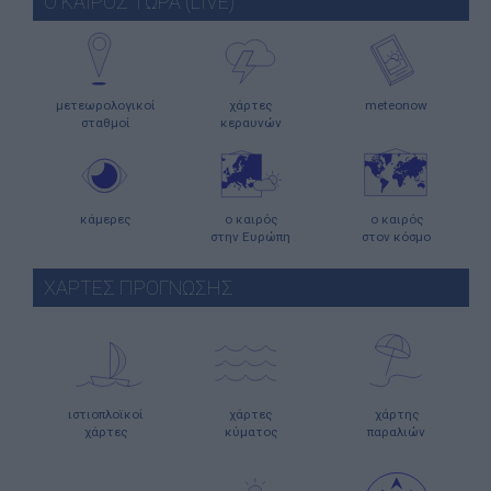
Ο ΚΑΙΡΟΣ ΤΩΡΑ (LIVE)
μετεωρολογικοί
χάρτες
meteonow
σταθμοί
κεραυνών
κάμερες
ο καιρός
ο καιρός
στην Ευρώπη
στον κόσμο
ΧΑΡΤΕΣ ΠΡΟΓΝΩΣΗΣ
ιστιοπλοϊκοί
χάρτες
χάρτης
χάρτες
κύματος
παραλιών