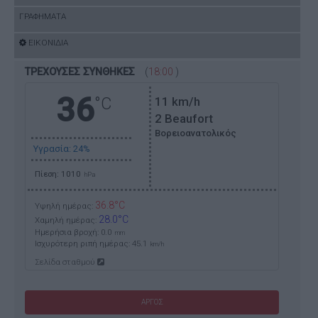
ΓΡΑΦΗΜΑΤΑ
ΕΙΚΟΝΙΔΙΑ
ΤΡΕΧΟΥΣΕΣ ΣΥΝΘΗΚΕΣ
(
18:00
)
36
°C
11
km/h
2 Beaufort
Βορειοανατολικός
Υγρασία: 24%
Πίεση: 1010
hPa
36.8°C
Υψηλή ημέρας:
28.0°C
Χαμηλή ημέρας:
Ημερήσια βροχή: 0.0
mm
Ισχυρότερη ριπή ημέρας:
45.1
km/h
Σελίδα σταθμού
ΑΡΓΟΣ