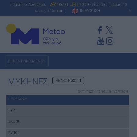
Πέμπτη 6 Αυγούστου
06:31
20:29 - Διάρκεια ημέρας: 13
ώρες, 57 λεπτά |
IN ENGLISH
A
ΚΕΝΤΡΙΚΟ ΜΕΝΟΥ
ΜΥΚΗΝΕΣ
ΑΝΑΚΟΙΝΩΣΗ
ΕΚΤΥΠΩΣΗ
|
ENGLISH VERSION
ΠΡΟΓΝΩΣΗ
ΓΥΡΗ
ΣΚΟΝΗ
ΡΥΠΟΙ