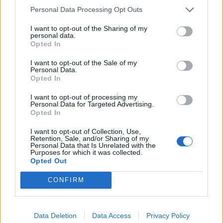
12:00
35 Km/h
27%
Personal Data Processing Opt Outs
υγρ.
55
km/h
ΚΑΘΑΡΟΣ
I want to opt-out of the Sharing of my
5 Μπφ B
37
personal data.
°C
15:00
35 Km/h
Opted In
21%
υγρ.
55
km/h
ΚΑΘΑΡΟΣ
I want to opt-out of the Sale of my
5 Μπφ B
Personal Data.
35
°C
18:00
35 Km/h
Opted In
25%
υγρ.
55
km/h
ΚΑΘΑΡΟΣ
I want to opt-out of processing my
Personal Data for Targeted Advertising.
31
4 Μπφ B
°C
Opted In
21:00
31%
24 Km/h
υγρ.
ΚΑΘΑΡΟΣ
I want to opt-out of Collection, Use,
Retention, Sale, and/or Sharing of my
ΤΡΙΤΗ
11
Ανατολή: 06:40 - Δύση 20:27
ΑΥΓΟΥΣΤΟΥ
Personal Data that Is Unrelated with the
Purposes for which it was collected.
Opted Out
27
°C
3 Μπφ ΒΔ
00:00
34%
16 Km/h
υγρ.
CONFIRM
ΚΑΘΑΡΟΣ
25
°C
3 Μπφ ΒΔ
Data Deletion
Data Access
Privacy Policy
03:00
35%