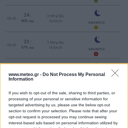
24
°C
3 Μπφ ΒΔ
03:00
40%
16 Km/h
υγρ.
ΚΑΘΑΡΟΣ
23
°C
3 Μπφ ΒΔ
06:00
57%
16 Km/h
υγρ.
ΚΑΘΑΡΟΣ
27
°C
4 Μπφ B
09:00
47%
www.meteo.gr -
Do Not Process My Personal
24 Km/h
υγρ.
ΚΑΘΑΡΟΣ
Information
5 Μπφ B
32
If you wish to opt-out of the sale, sharing to third parties, or
°C
12:00
35 Km/h
29%
υγρ.
processing of your personal or sensitive information for
55
km/h
ΚΑΘΑΡΟΣ
targeted advertising by us, please use the below opt-out
section to confirm your selection. Please note that after your
5 Μπφ B
34
°C
15:00
35 Km/h
opt-out request is processed you may continue seeing
25%
υγρ.
55
km/h
interest-based ads based on personal information utilized by
ΚΑΘΑΡΟΣ