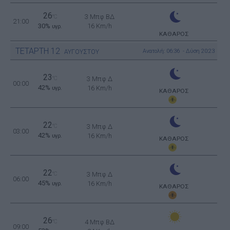
26
3 Μπφ ΒΔ
°C
21:00
30%
16 Km/h
υγρ.
ΚΑΘΑΡΟΣ
ΤΕΤΑΡΤΗ
12
Ανατολή: 06:36 - Δύση 20:23
ΑΥΓΟΥΣΤΟΥ
23
°C
3 Μπφ Δ
00:00
42%
16 Km/h
υγρ.
ΚΑΘΑΡΟΣ
22
°C
3 Μπφ Δ
03:00
42%
16 Km/h
υγρ.
ΚΑΘΑΡΟΣ
22
°C
3 Μπφ Δ
06:00
45%
16 Km/h
υγρ.
ΚΑΘΑΡΟΣ
26
°C
4 Μπφ ΒΔ
09:00