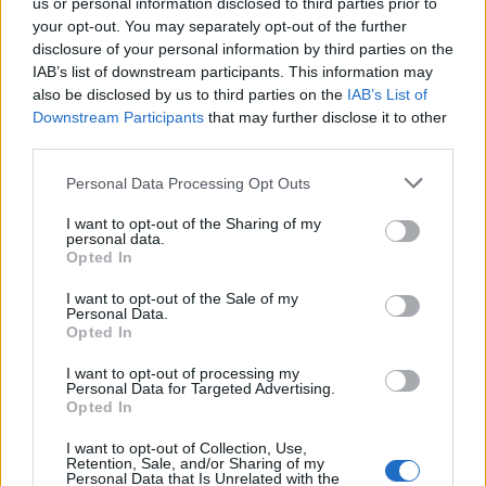
us or personal information disclosed to third parties prior to
5 Μπφ B
33
your opt-out. You may separately opt-out of the further
°C
18:00
35 Km/h
28%
disclosure of your personal information by third parties on the
υγρ.
55
km/h
ΚΑΘΑΡΟΣ
IAB’s list of downstream participants. This information may
also be disclosed by us to third parties on the
IAB’s List of
28
Downstream Participants
that may further disclose it to other
°C
3 Μπφ B
21:00
38%
16 Km/h
υγρ.
third parties.
ΚΑΘΑΡΟΣ
Personal Data Processing Opt Outs
ΠΑΡΑΣΚΕΥΗ
14
Ανατολή: 06:38 - Δύση 20:20
ΑΥΓΟΥΣΤΟΥ
I want to opt-out of the Sharing of my
personal data.
24
°C
3 Μπφ B
Opted In
00:00
45%
16 Km/h
υγρ.
ΚΑΘΑΡΟΣ
I want to opt-out of the Sale of my
Personal Data.
Opted In
22
°C
3 Μπφ ΒΔ
03:00
I want to opt-out of processing my
55%
16 Km/h
υγρ.
ΚΑΘΑΡΟΣ
Personal Data for Targeted Advertising.
Opted In
I want to opt-out of Collection, Use,
23
°C
3 Μπφ ΒΔ
Retention, Sale, and/or Sharing of my
06:00
60%
16 Km/h
υγρ.
Personal Data that Is Unrelated with the
ΚΑΘΑΡΟΣ