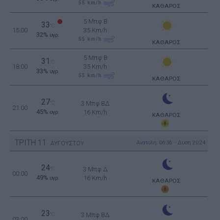
55
km/h
ΚΑΘΑΡΟΣ
5 Μπφ B
33
°C
15:00
35 Km/h
32%
υγρ.
55
km/h
ΚΑΘΑΡΟΣ
5 Μπφ B
31
°C
18:00
35 Km/h
33%
υγρ.
55
km/h
ΚΑΘΑΡΟΣ
27
°C
3 Μπφ ΒΔ
21:00
45%
16 Km/h
υγρ.
ΚΑΘΑΡΟΣ
ΤΡΙΤΗ
11
Ανατολή: 06:36 - Δύση 20:24
ΑΥΓΟΥΣΤΟΥ
24
°C
3 Μπφ Δ
00:00
49%
16 Km/h
υγρ.
ΚΑΘΑΡΟΣ
23
°C
3 Μπφ ΒΔ
03:00