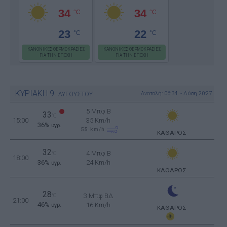
34
34
°C
°C
23
22
°C
°C
ΚΑΝΟΝΙΚΕΣ ΘΕΡΜΟΚΡΑΣΙΕΣ
ΚΑΝΟΝΙΚΕΣ ΘΕΡΜΟΚΡΑΣΙΕΣ
ΓΙΑ ΤΗΝ ΕΠΟΧΗ
ΓΙΑ ΤΗΝ ΕΠΟΧΗ
ΚΥΡΙΑΚΗ
9
Ανατολή: 06:34 - Δύση 20:27
ΑΥΓΟΥΣΤΟΥ
5 Μπφ B
33
°C
15:00
35 Km/h
36%
υγρ.
55
km/h
ΚΑΘΑΡΟΣ
32
4 Μπφ B
°C
18:00
36%
24 Km/h
υγρ.
ΚΑΘΑΡΟΣ
28
°C
3 Μπφ ΒΔ
21:00
46%
16 Km/h
υγρ.
ΚΑΘΑΡΟΣ