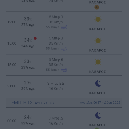
53%
24 Km/h
υγρ.
ΚΑΘΑΡΟΣ
5 Μπφ B
33
°C
12:00
35 Km/h
27%
υγρ.
55
km/h
ΚΑΘΑΡΟΣ
5 Μπφ B
34
°C
15:00
35 Km/h
24%
υγρ.
55
km/h
ΚΑΘΑΡΟΣ
5 Μπφ B
33
°C
18:00
35 Km/h
23%
υγρ.
55
km/h
ΚΑΘΑΡΟΣ
27
3 Μπφ ΒΔ
°C
21:00
29%
16 Km/h
υγρ.
ΚΑΘΑΡΟΣ
ΠΕΜΠΤΗ
13
Ανατολή: 06:37 - Δύση 20:22
ΑΥΓΟΥΣΤΟΥ
24
°C
3 Μπφ Δ
00:00
32%
16 Km/h
υγρ.
ΚΑΘΑΡΟΣ