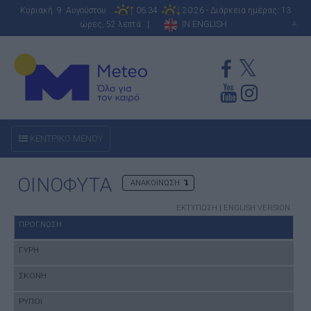
Κυριακή 9 Αυγούστου
06:34
20:26 - Διάρκεια ημέρας: 13
ώρες, 52 λεπτά |
IN ENGLISH
A
ΚΕΝΤΡΙΚΟ ΜΕΝΟΥ
ΟΙΝΟΦΥΤΑ
ΑΝΑΚΟΙΝΩΣΗ
ΕΚΤΥΠΩΣΗ
|
ENGLISH VERSION
ΠΡΟΓΝΩΣΗ
ΓΥΡΗ
ΣΚΟΝΗ
ΡΥΠΟΙ