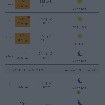
36
3 Μπφ B
°C
12:00
27%
16 Km/h
υγρ.
ΚΑΘΑΡΟΣ
38
2 Μπφ ΒΔ
°C
15:00
23%
9 Km/h
υγρ.
ΚΑΘΑΡΟΣ
37
2 Μπφ Δ
°C
18:00
28%
9 Km/h
υγρ.
ΚΑΘΑΡΟΣ
33
2 Μπφ ΝΔ
°C
21:00
37%
9 Km/h
υγρ.
ΚΑΘΑΡΟΣ
ΣΑΒΒΑΤΟ
8
Ανατολή: 06:33 - Δύση 20:27
ΑΥΓΟΥΣΤΟΥ
31
°C
2 Μπφ ΒΔ
00:00
46%
9 Km/h
υγρ.
ΚΑΘΑΡΟΣ
30
°C
2 Μπφ ΒΔ