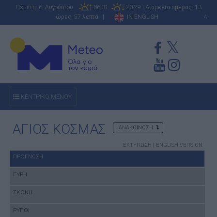
Πέμπτη 6 Αυγούστου
06:31
20:29 - Διάρκεια ημέρας: 13
ώρες, 57 λεπτά |
IN ENGLISH
A
ΚΕΝΤΡΙΚΟ ΜΕΝΟΥ
ΑΓΙΟΣ ΚΟΣΜΑΣ
ΑΝΑΚΟΙΝΩΣΗ
ΕΚΤΥΠΩΣΗ
|
ENGLISH VERSION
ΠΡΟΓΝΩΣΗ
ΓΥΡΗ
ΣΚΟΝΗ
ΡΥΠΟΙ