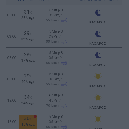
ΑΥΓΟΥΣΤΟΥ
5 Μπφ B
31
°C
00:00
35 Km/h
26%
υγρ.
55
km/h
ΚΑΘΑΡΟΣ
5 Μπφ B
29
°C
03:00
35 Km/h
32%
υγρ.
55
km/h
ΚΑΘΑΡΟΣ
5 Μπφ B
28
°C
06:00
35 Km/h
37%
υγρ.
55
km/h
ΚΑΘΑΡΟΣ
5 Μπφ B
29
°C
09:00
35 Km/h
40%
υγρ.
55
km/h
ΚΑΘΑΡΟΣ
6 Μπφ B
34
°C
12:00
45 Km/h
24%
υγρ.
70
km/h
ΚΑΘΑΡΟΣ
5 Μπφ B
36
°C
15:00
35 Km/h
15%
υγρ.
55
km/h
ΚΑΘΑΡΟΣ