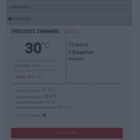
ΓΡΑΦΗΜΑΤΑ
ΕΙΚΟΝΙΔΙΑ
ΤΡΕΧΟΥΣΕΣ ΣΥΝΘΗΚΕΣ
(
05:30
)
30
°C
10
km/h
2 Beaufort
Βόρειος
Υγρασία: 42%
Πίεση: 1011
hPa
31.3°C
Υψηλή ημέρας:
29.8°C
Χαμηλή ημέρας:
Ημερήσια βροχή: 0.0
mm
Ισχυρότερη ριπή ημέρας:
22.5
km/h
Σελίδα σταθμού
ΦΑΛΗΡΟ-ΣΕΦ