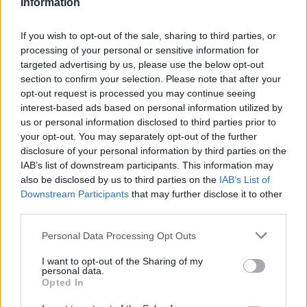
Information
5 Μπφ B
38
°C
15:00
35 Km/h
If you wish to opt-out of the sale, sharing to third parties, or
24%
υγρ.
55
km/h
ΚΑΘΑΡΟΣ
processing of your personal or sensitive information for
targeted advertising by us, please use the below opt-out
5 Μπφ B
37
°C
section to confirm your selection. Please note that after your
18:00
35 Km/h
27%
υγρ.
opt-out request is processed you may continue seeing
55
km/h
ΚΑΘΑΡΟΣ
interest-based ads based on personal information utilized by
us or personal information disclosed to third parties prior to
34
4 Μπφ B
°C
21:00
your opt-out. You may separately opt-out of the further
33%
24 Km/h
υγρ.
ΚΑΘΑΡΟΣ
disclosure of your personal information by third parties on the
IAB’s list of downstream participants. This information may
ΔΕΥΤΕΡΑ
10
Ανατολή: 06:35 - Δύση 20:25
ΑΥΓΟΥΣΤΟΥ
also be disclosed by us to third parties on the
IAB’s List of
Downstream Participants
that may further disclose it to other
33
4 Μπφ B
°C
third parties.
00:00
36%
24 Km/h
υγρ.
ΚΑΘΑΡΟΣ
Personal Data Processing Opt Outs
32
4 Μπφ B
°C
03:00
I want to opt-out of the Sharing of my
39%
24 Km/h
υγρ.
personal data.
ΚΑΘΑΡΟΣ
Opted In