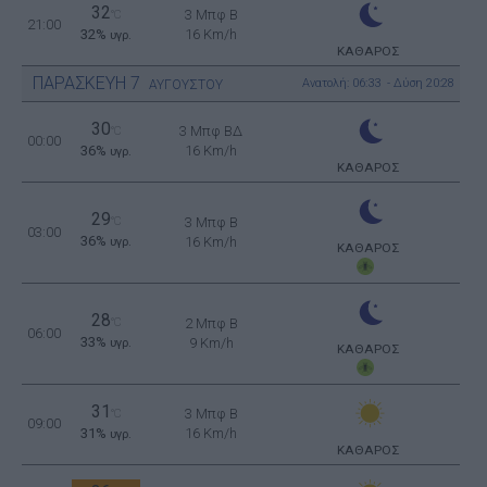
32
3 Μπφ B
°C
21:00
32%
16 Km/h
υγρ.
ΚΑΘΑΡΟΣ
ΠΑΡΑΣΚΕΥΗ
7
Ανατολή: 06:33 - Δύση 20:28
ΑΥΓΟΥΣΤΟΥ
30
3 Μπφ ΒΔ
°C
00:00
36%
16 Km/h
υγρ.
ΚΑΘΑΡΟΣ
29
°C
3 Μπφ B
03:00
36%
16 Km/h
υγρ.
ΚΑΘΑΡΟΣ
28
°C
2 Μπφ B
06:00
33%
9 Km/h
υγρ.
ΚΑΘΑΡΟΣ
31
3 Μπφ B
°C
09:00
31%
16 Km/h
υγρ.
ΚΑΘΑΡΟΣ