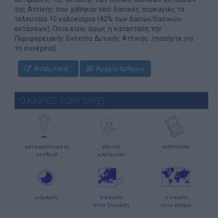
της Αττικής που χάθηκαν από δασικές πυρκαγιές τα
τελευταία 10 καλοκαίρια (42% των δασών/δασικών
εκτάσεων). Ποια είναι όμως η κατάσταση την
Περιφερειακής Ενότητα Δυτικής Αττικής...(πατήστε για
τη συνέχεια)
Αναλυτικά...
Αρχείο άρθρων
Ο ΚΑΙΡΟΣ ΤΩΡΑ (LIVE)
μετεωρολογικοί
χάρτες
meteonow
σταθμοί
κεραυνών
κάμερες
ο καιρός
ο καιρός
στην Ευρώπη
στον κόσμο