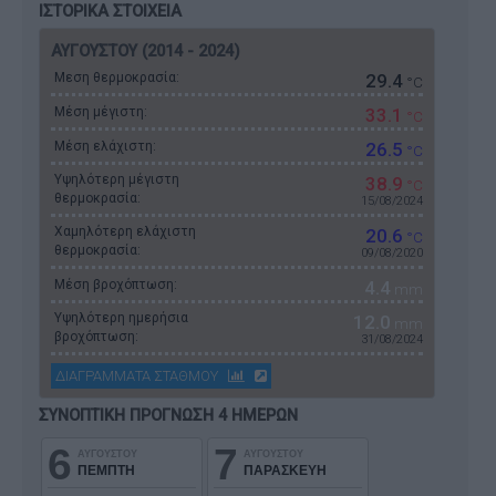
ΙΣΤΟΡΙΚΑ ΣΤΟΙΧΕΙΑ
ΑΥΓΟΥΣΤΟΥ (2014 - 2024)
Μεση θερμοκρασία:
29.4
°C
Μέση μέγιστη:
33.1
°C
Μέση ελάχιστη:
26.5
°C
Υψηλότερη μέγιστη
38.9
°C
θερμοκρασία:
15/08/2024
Χαμηλότερη ελάχιστη
20.6
°C
θερμοκρασία:
09/08/2020
Μέση βροχόπτωση:
4.4
mm
Υψηλότερη ημερήσια
12.0
mm
βροχόπτωση:
31/08/2024
ΔΙΑΓΡΑΜΜΑΤΑ ΣΤΑΘΜΟΥ
ΣΥΝΟΠΤΙΚΗ ΠΡΟΓΝΩΣΗ 4 ΗΜΕΡΩΝ
6
7
ΑΥΓΟΥΣΤΟΥ
ΑΥΓΟΥΣΤΟΥ
ΠΕΜΠΤΗ
ΠΑΡΑΣΚΕΥΗ