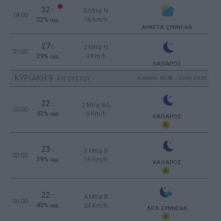
32
3 Μπφ N
°C
18:00
22%
16 Km/h
υγρ.
ΑΡΚΕΤΑ ΣΥΝΝΕΦΑ
27
2 Μπφ N
°C
21:00
29%
9 Km/h
υγρ.
ΚΑΘΑΡΟΣ
ΚΥΡΙΑΚΗ
9
Ανατολή: 06:38 - Δύση 20:36
ΑΥΓΟΥΣΤΟΥ
22
°C
2 Μπφ ΒΔ
00:00
43%
9 Km/h
υγρ.
ΚΑΘΑΡΟΣ
23
°C
3 Μπφ B
03:00
39%
16 Km/h
υγρ.
ΚΑΘΑΡΟΣ
22
°C
4 Μπφ B
06:00
43%
24 Km/h
υγρ.
ΛΙΓΑ ΣΥΝΝΕΦΑ