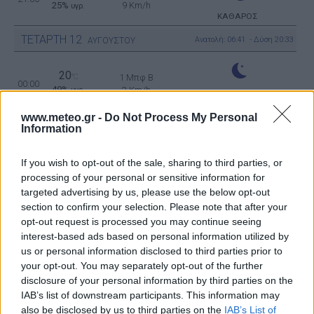
25%
9 Km/h
υγρ.
ΚΑΘΑΡΟΣ
ΤΕΤΑΡΤΗ
12
Ανατολή: 06:41 - Δύση 20:33
ΑΥΓΟΥΣΤΟΥ
20
°C
1 Μπφ B
00:00
49%
3 Km/h
υγρ.
ΚΑΘΑΡΟΣ
www.meteo.gr -
Do Not Process My Personal
Information
19
°C
2 Μπφ ΒΔ
03:00
49%
9 Km/h
υγρ.
ΚΑΘΑΡΟΣ
If you wish to opt-out of the sale, sharing to third parties, or
processing of your personal or sensitive information for
targeted advertising by us, please use the below opt-out
20
section to confirm your selection. Please note that after your
°C
3 Μπφ B
06:00
38%
16 Km/h
opt-out request is processed you may continue seeing
υγρ.
ΚΑΘΑΡΟΣ
interest-based ads based on personal information utilized by
us or personal information disclosed to third parties prior to
your opt-out. You may separately opt-out of the further
25
°C
2 Μπφ B
09:00
disclosure of your personal information by third parties on the
32%
9 Km/h
υγρ.
ΚΑΘΑΡΟΣ
IAB’s list of downstream participants. This information may
also be disclosed by us to third parties on the
IAB’s List of