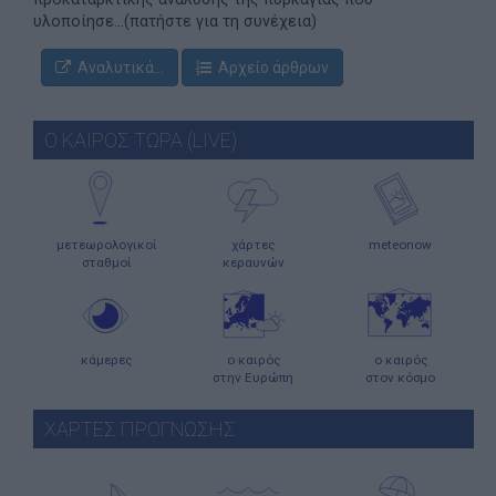
υλοποίησε...(πατήστε για τη συνέχεια)
Αναλυτικά...
Αρχείο άρθρων
Ο ΚΑΙΡΟΣ ΤΩΡΑ (LIVE)
μετεωρολογικοί
χάρτες
meteonow
σταθμοί
κεραυνών
κάμερες
ο καιρός
ο καιρός
στην Ευρώπη
στον κόσμο
ΧΑΡΤΕΣ ΠΡΟΓΝΩΣΗΣ