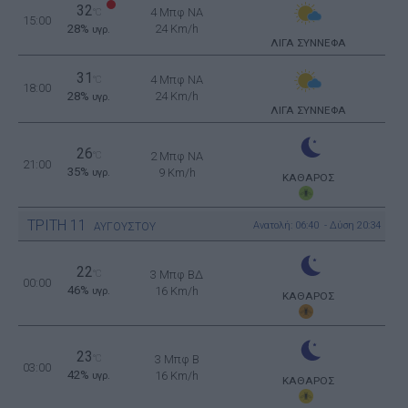
32
4 Μπφ NA
°C
15:00
28%
24 Km/h
υγρ.
ΛΙΓΑ ΣΥΝΝΕΦΑ
31
4 Μπφ NA
°C
18:00
28%
24 Km/h
υγρ.
ΛΙΓΑ ΣΥΝΝΕΦΑ
26
°C
2 Μπφ NA
21:00
35%
9 Km/h
υγρ.
ΚΑΘΑΡΟΣ
ΤΡΙΤΗ
11
Ανατολή: 06:40 - Δύση 20:34
ΑΥΓΟΥΣΤΟΥ
22
°C
3 Μπφ ΒΔ
00:00
46%
16 Km/h
υγρ.
ΚΑΘΑΡΟΣ
23
°C
3 Μπφ B
03:00
42%
16 Km/h
υγρ.
ΚΑΘΑΡΟΣ