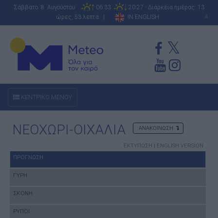
Σάββατο 8 Αυγούστου
06:33
20:27 - Διάρκεια ημέρας: 13
ώρες, 53 λεπτά |
IN ENGLISH
A
ΚΕΝΤΡΙΚΟ ΜΕΝΟΥ
ΝΕΟΧΩΡΙ-ΟΙΧΑΛΙΑ
ΑΝΑΚΟΙΝΩΣΗ
ΕΚΤΥΠΩΣΗ
|
ENGLISH VERSION
ΠΡΟΓΝΩΣΗ
ΓΥΡΗ
ΣΚΟΝΗ
ΡΥΠΟΙ