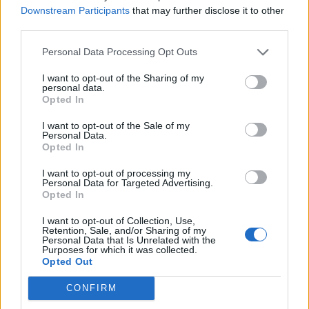
Downstream Participants
that may further disclose it to other
30
3 Μπφ N
°C
12:00
third parties.
23%
16 Km/h
υγρ.
ΚΑΘΑΡΟΣ
Personal Data Processing Opt Outs
32
3 Μπφ N
°C
15:00
I want to opt-out of the Sharing of my
19%
16 Km/h
υγρ.
personal data.
ΚΑΘΑΡΟΣ
Opted In
33
4 Μπφ N
°C
I want to opt-out of the Sale of my
18:00
17%
24 Km/h
υγρ.
Personal Data.
ΚΑΘΑΡΟΣ
Opted In
26
2 Μπφ N
°C
I want to opt-out of processing my
21:00
Personal Data for Targeted Advertising.
28%
9 Km/h
υγρ.
ΚΑΘΑΡΟΣ
Opted In
ΠΕΜΠΤΗ
13
Ανατολή: 06:42 - Δύση 20:31
ΑΥΓΟΥΣΤΟΥ
I want to opt-out of Collection, Use,
Retention, Sale, and/or Sharing of my
Personal Data that Is Unrelated with the
21
Purposes for which it was collected.
°C
3 Μπφ ΒΔ
00:00
Opted Out
35%
16 Km/h
υγρ.
ΚΑΘΑΡΟΣ
CONFIRM