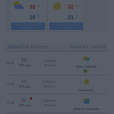
32
32
°C
°C
19
21
°C
°C
ΧΑΜΗΛΕΣ ΘΕΡΜΟΚΡΑΣΙΕΣ
ΧΑΜΗΛΕΣ ΘΕΡΜΟΚΡΑΣΙΕΣ
ΓΙΑ ΤΗΝ ΕΠΟΧΗ
ΓΙΑ ΤΗΝ ΕΠΟΧΗ
ΣΑΒΒΑΤΟ
8
Ανατολή: 06:37 - Δύση 20:37
ΑΥΓΟΥΣΤΟΥ
25
°C
3 Μπφ B
09:00
32%
16 Km/h
υγρ.
ΛΙΓΑ ΣΥΝΝΕΦΑ
31
3 Μπφ N
°C
12:00
24%
16 Km/h
υγρ.
ΚΑΘΑΡΟΣ
32
3 Μπφ N
°C
15:00
22%
16 Km/h
υγρ.
ΑΡΚΕΤΑ ΣΥΝΝΕΦΑ