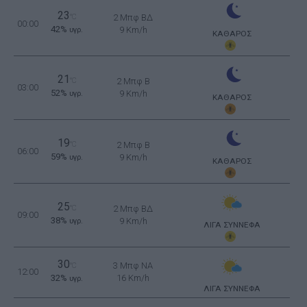
23
°C
2 Μπφ ΒΔ
00:00
42%
9 Km/h
υγρ.
ΚΑΘΑΡΟΣ
21
°C
2 Μπφ B
03:00
52%
9 Km/h
υγρ.
ΚΑΘΑΡΟΣ
19
°C
2 Μπφ B
06:00
59%
9 Km/h
υγρ.
ΚΑΘΑΡΟΣ
25
°C
2 Μπφ ΒΔ
09:00
38%
9 Km/h
υγρ.
ΛΙΓΑ ΣΥΝΝΕΦΑ
30
3 Μπφ NA
°C
12:00
32%
16 Km/h
υγρ.
ΛΙΓΑ ΣΥΝΝΕΦΑ