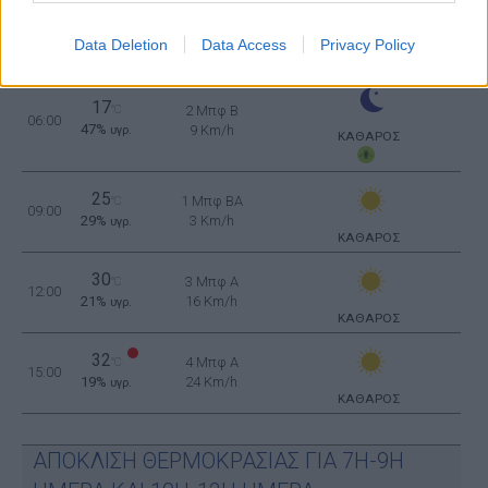
20
°C
2 Μπφ ΒΔ
03:00
35%
9 Km/h
υγρ.
ΚΑΘΑΡΟΣ
Data Deletion
Data Access
Privacy Policy
17
°C
2 Μπφ B
06:00
47%
9 Km/h
υγρ.
ΚΑΘΑΡΟΣ
25
1 Μπφ BA
°C
09:00
29%
3 Km/h
υγρ.
ΚΑΘΑΡΟΣ
30
3 Μπφ Α
°C
12:00
21%
16 Km/h
υγρ.
ΚΑΘΑΡΟΣ
32
4 Μπφ Α
°C
15:00
19%
24 Km/h
υγρ.
ΚΑΘΑΡΟΣ
ΑΠΟΚΛΙΣΗ ΘΕΡΜΟΚΡΑΣΙΑΣ ΓΙΑ 7Η-9Η