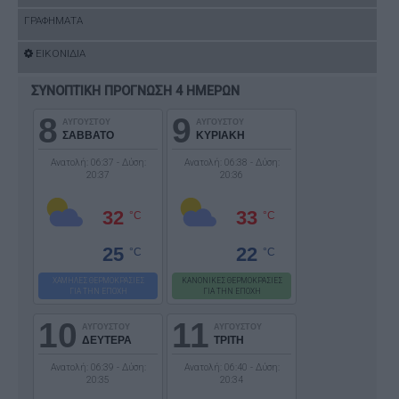
ΓΡΑΦΗΜΑΤΑ
ΕΙΚΟΝΙΔΙΑ
ΣΥΝΟΠΤΙΚΗ ΠΡΟΓΝΩΣΗ 4 ΗΜΕΡΩΝ
8
9
ΑΥΓΟΥΣΤΟΥ
ΑΥΓΟΥΣΤΟΥ
ΣΑΒΒΑΤΟ
ΚΥΡΙΑΚΗ
Ανατολή: 06:37 - Δύση:
Ανατολή: 06:38 - Δύση:
20:37
20:36
32
33
°C
°C
25
22
°C
°C
ΧΑΜΗΛΕΣ ΘΕΡΜΟΚΡΑΣΙΕΣ
ΚΑΝΟΝΙΚΕΣ ΘΕΡΜΟΚΡΑΣΙΕΣ
ΓΙΑ ΤΗΝ ΕΠΟΧΗ
ΓΙΑ ΤΗΝ ΕΠΟΧΗ
10
11
ΑΥΓΟΥΣΤΟΥ
ΑΥΓΟΥΣΤΟΥ
ΔΕΥΤΕΡΑ
ΤΡΙΤΗ
Ανατολή: 06:39 - Δύση:
Ανατολή: 06:40 - Δύση:
20:35
20:34