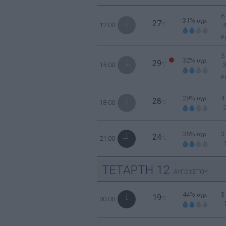
6
31%
υγρ.
27
12:00
°C
Ρ
5
32%
υγρ.
29
15:00
°C
Ρ
29%
4
υγρ.
28
18:00
°C
35%
3
υγρ.
24
21:00
°C
ΤΕΤΑΡΤΗ
12
ΑΥΓΟΥΣΤΟΥ
44%
3
υγρ.
19
00:00
°C