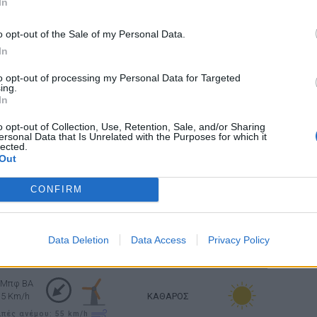
In
35 Km/h
ΚΑΘΑΡΟΣ
ιπές ανέμου: 55
km/h
o opt-out of the Sale of my Personal Data.
ΚΑΘΑΡΟΣ
In
 Μπφ BA
24 Km/h
to opt-out of processing my Personal Data for Targeted
ing.
Ανατολή: 06:43 - Δύση 20:29
In
o opt-out of Collection, Use, Retention, Sale, and/or Sharing
ΚΑΘΑΡΟΣ
ersonal Data that Is Unrelated with the Purposes for which it
 Μπφ BA
lected.
16 Km/h
Out
ΚΑΘΑΡΟΣ
 Μπφ BA
CONFIRM
24 Km/h
ΚΑΘΑΡΟΣ
 Μπφ BA
Data Deletion
Data Access
Privacy Policy
24 Km/h
 Μπφ BA
35 Km/h
ΚΑΘΑΡΟΣ
ιπές ανέμου: 55
km/h