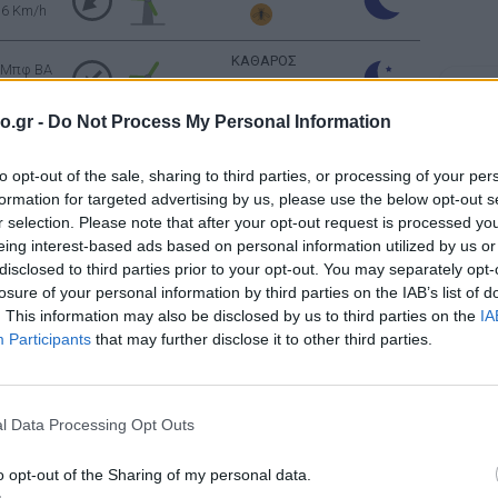
16 Km/h
ΚΑΘΑΡΟΣ
 Μπφ BA
16 Km/h
Σελήν
Φάση:
o.gr -
Do Not Process My Personal Information
Επόμε
ΚΑΘΑΡΟΣ
 Μπφ BA
Παρασ
24 Km/h
to opt-out of the sale, sharing to third parties, or processing of your per
2026
Αστρονο
formation for targeted advertising by us, please use the below opt-out s
r selection. Please note that after your opt-out request is processed y
 Μπφ BA
35 Km/h
ΚΑΘΑΡΟΣ
eing interest-based ads based on personal information utilized by us or
disclosed to third parties prior to your opt-out. You may separately opt-
ιπές ανέμου: 55
km/h
losure of your personal information by third parties on the IAB’s list of
 Μπφ BA
. This information may also be disclosed by us to third parties on the
IA
35 Km/h
ΚΑΘΑΡΟΣ
Participants
that may further disclose it to other third parties.
ιπές ανέμου: 55
km/h
 Μπφ BA
35 Km/h
ΚΑΘΑΡΟΣ
l Data Processing Opt Outs
ιπές ανέμου: 55
km/h
o opt-out of the Sharing of my personal data.
 Μπφ BA