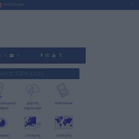
IN ENGLISH
A
Σ
ΑΙΡΟΣ ΤΩΡΑ (LIVE)
ολογικοί
χάρτες
meteonow
αθμοί
κεραυνών
μερες
ο καιρός
ο καιρός