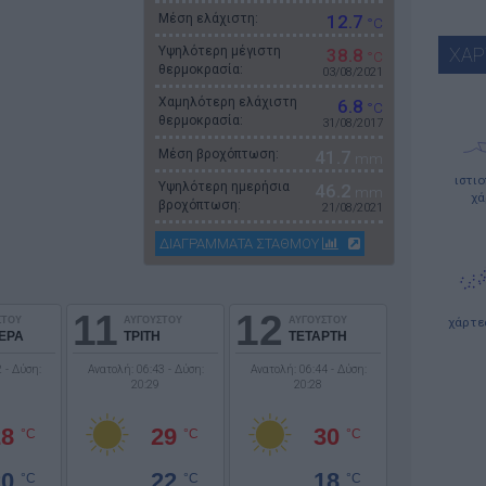
Μέση ελάχιστη:
12.7
°C
Υψηλότερη μέγιστη
ΧΑΡ
38.8
°C
θερμοκρασία:
03/08/2021
Χαμηλότερη ελάχιστη
6.8
°C
θερμοκρασία:
31/08/2017
Μέση βροχόπτωση:
41.7
mm
ιστι
Υψηλότερη ημερήσια
46.2
mm
χά
βροχόπτωση:
21/08/2021
ΔΙΑΓΡΑΜΜΑΤΑ ΣΤΑΘΜΟΥ
11
12
ΣΤΟΥ
ΑΥΓΟΥΣΤΟΥ
ΑΥΓΟΥΣΤΟΥ
χάρτε
ΕΡΑ
ΤΡΙΤΗ
ΤΕΤΑΡΤΗ
 - Δύση:
Ανατολή: 06:43 - Δύση:
Ανατολή: 06:44 - Δύση:
20:29
20:28
28
29
30
°C
°C
°C
20
22
18
°C
°C
°C