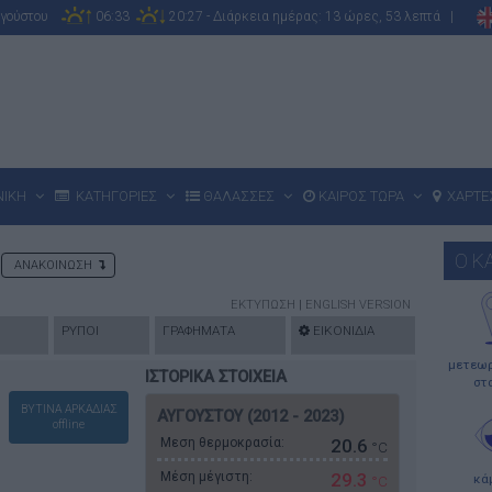
υγούστου
06:33
20:27 - Διάρκεια ημέρας: 13 ώρες, 53 λεπτά |
ΝΙΚΗ
ΚΑΤΗΓΟΡΙΕΣ
ΘΑΛΑΣΣΕΣ
ΚΑΙΡΟΣ ΤΩΡΑ
ΧΑΡΤΕ
Ο Κ
ΑΝΑΚΟΙΝΩΣΗ
ΕΚΤΥΠΩΣΗ
|
ENGLISH VERSION
ΡΥΠΟΙ
ΓΡΑΦΗΜΑΤΑ
ΕΙΚΟΝΙΔΙΑ
μετεωρ
ΙΣΤΟΡΙΚΑ ΣΤΟΙΧΕΙΑ
στ
ΒΥΤΙΝΑ ΑΡΚΑΔΙΑΣ
ΑΥΓΟΥΣΤΟΥ (2012 - 2023)
offline
Μεση θερμοκρασία:
20.6
°C
Μέση μέγιστη:
29.3
κά
°C