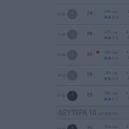
39%
υγρ.
24
09:00
°C
30%
4
υγρ.
28
12:00
°C
28%
4
υγρ.
30
15:00
°C
28%
4
υγρ.
29
18:00
°C
38%
3
υγρ.
25
21:00
°C
ΔΕΥΤΕΡΑ
10
ΑΥΓΟΥΣΤΟΥ
52%
3
υγρ.
20
°C