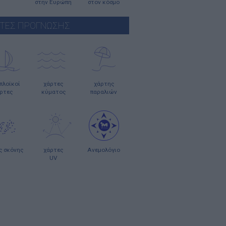
στην Ευρώπη
στον κόσμο
ΤΕΣ ΠΡΟΓΝΩΣΗΣ
οπλοϊκοί
χάρτες
χάρτης
ρτες
κύματος
παραλιών
ς σκόνης
χάρτες
Ανεμολόγιο
UV