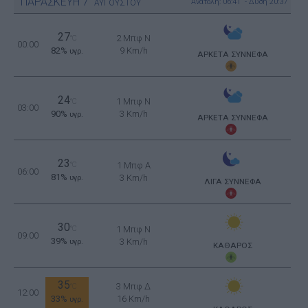
ΠΑΡΑΣΚΕΥΗ
7
Ανατολή: 06:41 - Δύση 20:37
ΑΥΓΟΥΣΤΟΥ
27
2 Μπφ N
°C
00:00
82%
9 Km/h
υγρ.
ΑΡΚΕΤΑ ΣΥΝΝΕΦΑ
24
1 Μπφ N
°C
03:00
90%
3 Km/h
υγρ.
ΑΡΚΕΤΑ ΣΥΝΝΕΦΑ
23
°C
1 Μπφ Α
06:00
81%
3 Km/h
υγρ.
ΛΙΓΑ ΣΥΝΝΕΦΑ
30
°C
1 Μπφ N
09:00
39%
3 Km/h
υγρ.
ΚΑΘΑΡΟΣ
35
3 Μπφ Δ
°C
12:00
33%
16 Km/h
υγρ.