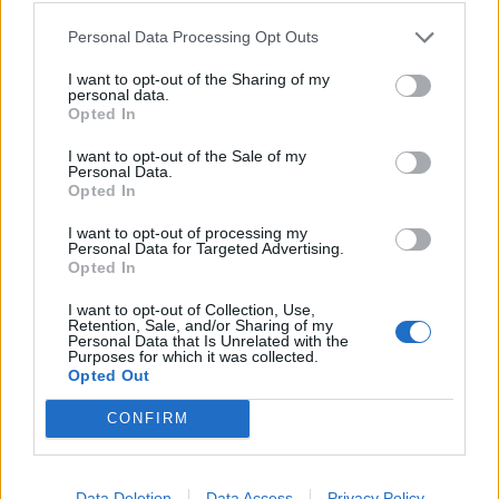
Personal Data Processing Opt Outs
31
3 Μπφ Α
°C
00:00
32%
16 Km/h
υγρ.
I want to opt-out of the Sharing of my
ΚΑΘΑΡΟΣ
personal data.
Opted In
29
°C
3 Μπφ Α
03:00
I want to opt-out of the Sale of my
42%
16 Km/h
υγρ.
ΚΑΘΑΡΟΣ
Personal Data.
Opted In
I want to opt-out of processing my
29
°C
3 Μπφ BA
Personal Data for Targeted Advertising.
06:00
45%
16 Km/h
υγρ.
Opted In
ΚΑΘΑΡΟΣ
I want to opt-out of Collection, Use,
Retention, Sale, and/or Sharing of my
5 Μπφ BA
33
°C
Personal Data that Is Unrelated with the
09:00
35 Km/h
Purposes for which it was collected.
33%
υγρ.
55
km/h
ΚΑΘΑΡΟΣ
Opted Out
5 Μπφ BA
37
CONFIRM
°C
12:00
35 Km/h
26%
υγρ.
55
km/h
ΚΑΘΑΡΟΣ
5 Μπφ BA
Data Deletion
Data Access
Privacy Policy