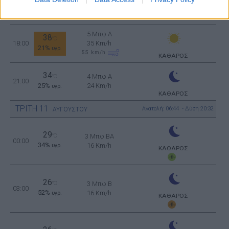
39
°C
15:00
35 Km/h
24%
υγρ.
55
km/h
ΚΑΘΑΡΟΣ
5 Μπφ Α
38
°C
18:00
35 Km/h
21%
υγρ.
55
km/h
ΚΑΘΑΡΟΣ
34
4 Μπφ Α
°C
21:00
25%
24 Km/h
υγρ.
ΚΑΘΑΡΟΣ
ΤΡΙΤΗ
11
Ανατολή: 06:44 - Δύση 20:32
ΑΥΓΟΥΣΤΟΥ
29
°C
3 Μπφ BA
00:00
34%
16 Km/h
υγρ.
ΚΑΘΑΡΟΣ
26
°C
3 Μπφ B
03:00
52%
16 Km/h
υγρ.
ΚΑΘΑΡΟΣ