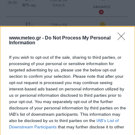
06:00
82%
9 Km/h
υγρ.
ΚΑΘΑΡΟΣ
31
2 Μπφ BA
°C
09:00
33%
9 Km/h
υγρ.
ΚΑΘΑΡΟΣ
www.meteo.gr -
Do Not Process My Personal
Information
40
4 Μπφ BA
°C
12:00
18%
24 Km/h
υγρ.
If you wish to opt-out of the sale, sharing to third parties, or
ΚΑΘΑΡΟΣ
processing of your personal or sensitive information for
41
4 Μπφ BA
targeted advertising by us, please use the below opt-out
°C
15:00
18%
24 Km/h
υγρ.
section to confirm your selection. Please note that after your
ΚΑΘΑΡΟΣ
opt-out request is processed you may continue seeing
interest-based ads based on personal information utilized by
41
4 Μπφ Α
°C
18:00
us or personal information disclosed to third parties prior to
20%
24 Km/h
υγρ.
your opt-out. You may separately opt-out of the further
ΚΑΘΑΡΟΣ
disclosure of your personal information by third parties on the
36
IAB’s list of downstream participants. This information may
4 Μπφ Α
°C
21:00
27%
24 Km/h
υγρ.
also be disclosed by us to third parties on the
IAB’s List of
ΚΑΘΑΡΟΣ
Downstream Participants
that may further disclose it to other
third parties.
ΔΕΥΤΕΡΑ
10
Ανατολή: 06:43 - Δύση 20:34
ΑΥΓΟΥΣΤΟΥ