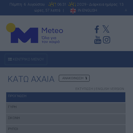
Πέμπτη 6 Αυγούστου
06:31
20:29 - Διάρκεια ημέρας: 13
ώρες, 57 λεπτά |
IN ENGLISH
A
ΚΕΝΤΡΙΚΟ ΜΕΝΟΥ
ΚΑΤΩ ΑΧΑΙΑ
ΑΝΑΚΟΙΝΩΣΗ
ΕΚΤΥΠΩΣΗ
|
ENGLISH VERSION
ΠΡΟΓΝΩΣΗ
ΓΥΡΗ
ΣΚΟΝΗ
ΡΥΠΟΙ