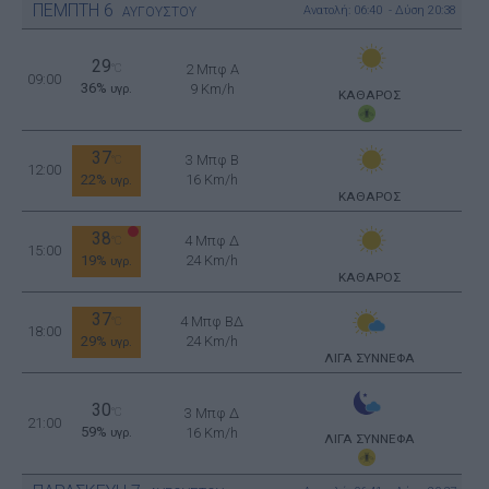
ΠΕΜΠΤΗ
6
Ανατολή: 06:40 - Δύση 20:38
ΑΥΓΟΥΣΤΟΥ
29
°C
2 Μπφ Α
09:00
36%
9 Km/h
υγρ.
ΚΑΘΑΡΟΣ
37
3 Μπφ B
°C
12:00
22%
16 Km/h
υγρ.
ΚΑΘΑΡΟΣ
38
4 Μπφ Δ
°C
15:00
19%
24 Km/h
υγρ.
ΚΑΘΑΡΟΣ
37
4 Μπφ ΒΔ
°C
18:00
29%
24 Km/h
υγρ.
ΛΙΓΑ ΣΥΝΝΕΦΑ
30
°C
3 Μπφ Δ
21:00
59%
16 Km/h
υγρ.
ΛΙΓΑ ΣΥΝΝΕΦΑ