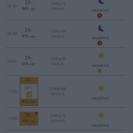
25
°C
2 Μπφ N
03:00
84%
9 Km/h
υγρ.
ΚΑΘΑΡΟΣ
24
°C
1 Μπφ NA
06:00
81%
3 Km/h
υγρ.
ΚΑΘΑΡΟΣ
29
°C
2 Μπφ B
09:00
66%
9 Km/h
υγρ.
ΚΑΘΑΡΟΣ
35
°C
39°C
3 Μπφ ΒΔ
12:00
16 Km/h
ΚΑΘΑΡΟΣ
44%
υγρ.
38
4 Μπφ Δ
°C
15:00
33%
24 Km/h
υγρ.
ΚΑΘΑΡΟΣ