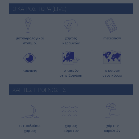
Ο ΚΑΙΡΟΣ ΤΩΡΑ (LIVE)
μετεωρολογικοί
χάρτες
meteonow
σταθμοί
κεραυνών
κάμερες
ο καιρός
ο καιρός
στην Ευρώπη
στον κόσμο
ΧΑΡΤΕΣ ΠΡΟΓΝΩΣΗΣ
ιστιοπλοϊκοί
χάρτες
χάρτης
χάρτες
κύματος
παραλιών