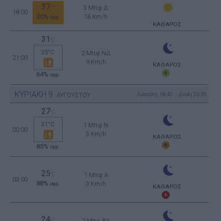
37
3 Μπφ Δ
°C
18:00
30%
16 Km/h
υγρ.
ΚΑΘΑΡΟΣ
31
°C
35°C
2 Μπφ ΝΔ
21:00
9 Km/h
ΚΑΘΑΡΟΣ
64%
υγρ.
ΚΥΡΙΑΚΗ
9
Ανατολή: 06:42 - Δύση 20:35
ΑΥΓΟΥΣΤΟΥ
27
°C
31°C
1 Μπφ N
00:00
3 Km/h
ΚΑΘΑΡΟΣ
85%
υγρ.
25
°C
1 Μπφ Α
03:00
88%
3 Km/h
υγρ.
ΚΑΘΑΡΟΣ
24
°C
2 Μπφ BA