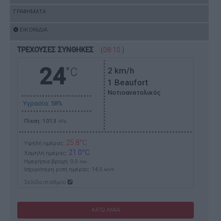
ΓΡΑΦΗΜΑΤΑ
ΕΙΚΟΝΙΔΙΑ
ΤΡΕΧΟΥΣΕΣ ΣΥΝΘΗΚΕΣ
(
08:10
)
24
°C
2
km/h
1 Beaufort
Νοτιοανατολικός
Υγρασία: 58%
Πίεση: 1013
hPa
25.8°C
Υψηλή ημέρας:
21.0°C
Χαμηλή ημέρας:
Ημερήσια βροχή: 0.0
mm
Ισχυρότερη ριπή ημέρας:
14.5
km/h
Σελίδα σταθμού
ΚΑΤΩ ΑΧΑΪΑ