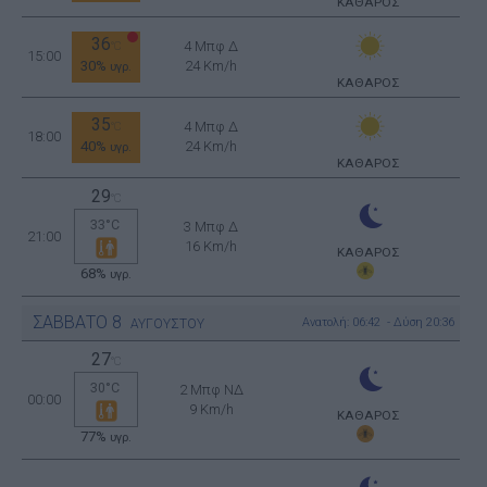
ΚΑΘΑΡΟΣ
36
4 Μπφ Δ
°C
15:00
30%
24 Km/h
υγρ.
ΚΑΘΑΡΟΣ
35
4 Μπφ Δ
°C
18:00
40%
24 Km/h
υγρ.
ΚΑΘΑΡΟΣ
29
°C
33°C
3 Μπφ Δ
21:00
16 Km/h
ΚΑΘΑΡΟΣ
68%
υγρ.
ΣΑΒΒΑΤΟ
8
Ανατολή: 06:42 - Δύση 20:36
ΑΥΓΟΥΣΤΟΥ
27
°C
30°C
2 Μπφ ΝΔ
00:00
9 Km/h
ΚΑΘΑΡΟΣ
77%
υγρ.