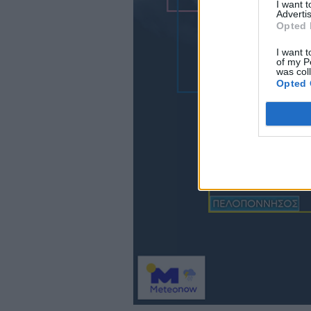
I want 
Advertis
Opted 
I want t
of my P
was col
Opted 