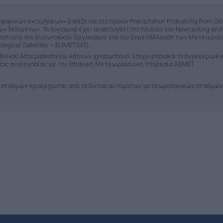
ικών εκτιμήσεων» βασίζεται στο προϊόν Precipitation Probability from Cloud
δεδομένων. Το λογισμικό έχει αναπτυχθεί στο πλαίσιο του Nowcasting and Ve
ην εποπτεία του Ευρωπαϊκού Οργανισμού για την Εκμετάλλευση των Μετεωρο
rological Satellites – EUMETSAT).
θνικού Αστεροσκοπείου Αθηνών χρησιμοποιεί επιχειρησιακά το συγκεκριμένο
ος συνεργασίας με την Ισπανική Μετεωρολογική Υπηρεσία AEMET.
σταθμών προέρχονται από το δίκτυο αυτόματων μετεωρολογικών σταθμών 