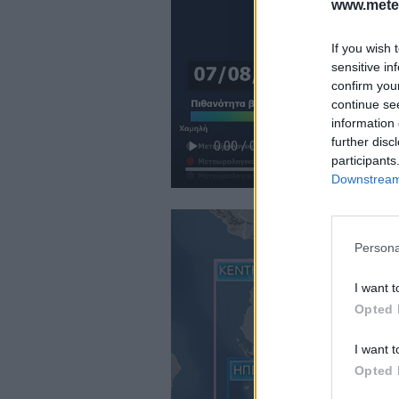
www.mete
If you wish 
sensitive in
confirm you
continue se
information 
further disc
participants
Downstream 
Persona
I want t
Opted 
I want t
Opted 