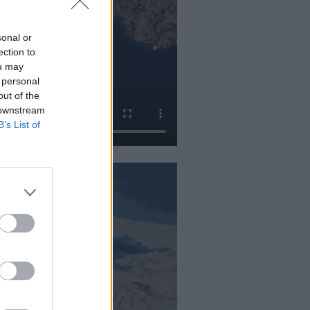
sonal or
ection to
ou may
 personal
out of the
 downstream
B’s List of