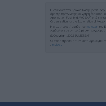
Η «πιθανότητα βροχόπτωσης βάσει δορυφορ
άμεσης πρόγνωσης με χρήση δορυφορικών 
Application Facility (NWC SAF) υπό τ
Organization for the Exploitation of Meteo
Η επιστημονική ομάδα του
meteo
.
gr
του Ε
συμβάλει ερευνητικά μέσω προγράμματ
@Copyright 2022 EUMETSAT
Οι παρατηρήσεις των μετεωρολογικών 
/
meteo
.
gr
.