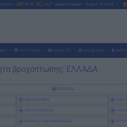
υγούστου
06:33
20:27 - Διάρκεια ημέρας: 13 ώρες, 53 λεπτά |
ΝΙΚΗ
ΚΑΤΗΓΟΡΙΕΣ
ΘΑΛΑΣΣΕΣ
ΚΑΙΡΟΣ ΤΩΡΑ
ΧΑΡΤΕ
τητα βροχόπτωσης: ΕΛΛΑΔΑ
ΕΛΛΑΔΑ
ΘΕΣΣΑΛΟΝΙΚΗ
ΑΝΑΤΟ
ΠΕΛΟΠΟΝΝΗΣΟΣ
ΚΥΚΛ
ΗΠΕΙΡΟΣ - ΚΕΝΤΡΙΚΗ ΕΛΛΑΔΑ
ΚΡΗΤ