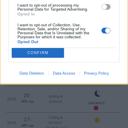
I want to opt-out of processing my
27
°C
3 Μπφ Δ
Personal Data for Targeted Advertising.
21:00
65%
16 Km/h
υγρ.
Opted In
ΛΙΓΑ ΣΥΝΝΕΦΑ
I want to opt-out of Collection, Use,
ΠΑΡΑΣΚΕΥΗ
14
Ανατολή: 06:34 - Δύση 20:10
ΑΥΓΟΥΣΤΟΥ
Retention, Sale, and/or Sharing of my
Personal Data that Is Unrelated with the
Purposes for which it was collected.
Opted Out
26
°C
3 Μπφ ΒΔ
00:00
70%
16 Km/h
υγρ.
ΛΙΓΑ ΣΥΝΝΕΦΑ
CONFIRM
26
°C
4 Μπφ ΒΔ
03:00
Data Deletion
Data Access
Privacy Policy
57%
24 Km/h
υγρ.
ΚΑΘΑΡΟΣ
25
°C
4 Μπφ B
06:00
66%
24 Km/h
υγρ.
ΚΑΘΑΡΟΣ
5 Μπφ B
27
°C
09:00
35 Km/h
54%
υγρ.
55
km/h