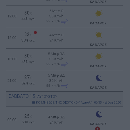
ΚΑΘΑΡΟΣ
5 Μπφ B
30
°C
12:00
35 Km/h
44%
υγρ.
55
km/h
ΚΑΘΑΡΟΣ
32
4 Μπφ B
°C
15:00
38%
24 Km/h
υγρ.
ΚΑΘΑΡΟΣ
5 Μπφ ΒΔ
30
°C
18:00
35 Km/h
43%
υγρ.
55
km/h
ΚΑΘΑΡΟΣ
5 Μπφ ΒΔ
27
°C
21:00
35 Km/h
52%
υγρ.
55
km/h
ΚΑΘΑΡΟΣ
ΣΑΒΒΑΤΟ
15
ΑΥΓΟΥΣΤΟΥ
ΚΟΙΜΗΣΕΩΣ ΤΗΣ ΘΕΟΤΟΚΟΥ
Ανατολή: 06:35 - Δύση 20:09
25
°C
4 Μπφ ΒΔ
00:00
58%
24 Km/h
υγρ.
ΚΑΘΑΡΟΣ