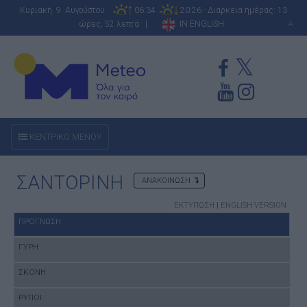
Κυριακή 9 Αυγούστου
06:34
20:26 - Διάρκεια ημέρας: 13
ώρες, 52 λεπτά |
IN ENGLISH
A
ΚΕΝΤΡΙΚΟ ΜΕΝΟΥ
ΣΑΝΤΟΡΙΝΗ
ΑΝΑΚΟΙΝΩΣΗ
ΕΚΤΥΠΩΣΗ
|
ENGLISH VERSION
ΠΡΟΓΝΩΣΗ
ΓΥΡΗ
ΣΚΟΝΗ
ΡΥΠΟΙ