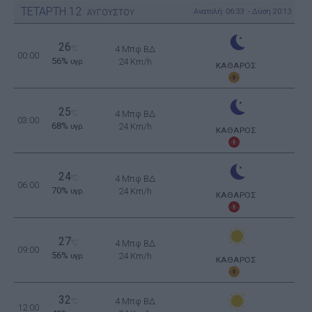
ΤΕΤΑΡΤΗ
12
Ανατολή: 06:33 - Δύση 20:13
ΑΥΓΟΥΣΤΟΥ
26
°C
4 Μπφ ΒΔ
00:00
56%
24 Km/h
υγρ.
ΚΑΘΑΡΟΣ
25
°C
4 Μπφ ΒΔ
03:00
68%
24 Km/h
υγρ.
ΚΑΘΑΡΟΣ
24
°C
4 Μπφ ΒΔ
06:00
70%
24 Km/h
υγρ.
ΚΑΘΑΡΟΣ
27
°C
4 Μπφ ΒΔ
09:00
56%
24 Km/h
υγρ.
ΚΑΘΑΡΟΣ
32
4 Μπφ ΒΔ
°C
12:00