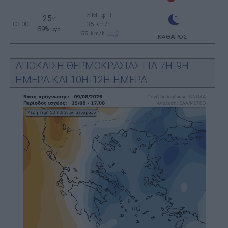
5 Μπφ B
25
°C
03:00
35 Km/h
59%
υγρ.
55
km/h
ΚΑΘΑΡΟΣ
ΑΠΟΚΛΙΣΗ ΘΕΡΜΟΚΡΑΣΙΑΣ ΓΙΑ 7Η-9Η
ΗΜΕΡΑ ΚΑΙ 10Η-12Η ΗΜΕΡΑ