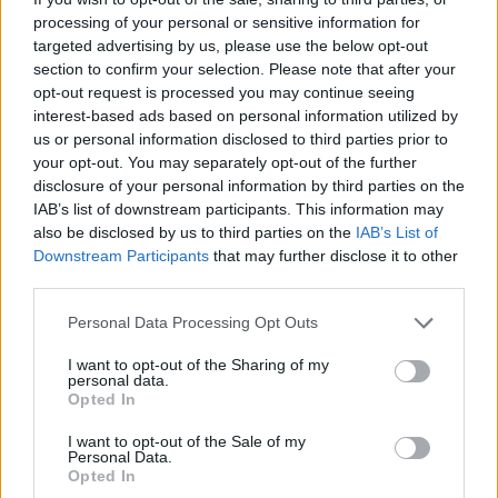
03:00
77%
16 Km/h
υγρ.
ΚΑΘΑΡΟΣ
processing of your personal or sensitive information for
targeted advertising by us, please use the below opt-out
section to confirm your selection. Please note that after your
24
opt-out request is processed you may continue seeing
°C
3 Μπφ ΒΔ
06:00
79%
16 Km/h
interest-based ads based on personal information utilized by
υγρ.
ΚΑΘΑΡΟΣ
us or personal information disclosed to third parties prior to
your opt-out. You may separately opt-out of the further
5 Μπφ ΒΔ
28
disclosure of your personal information by third parties on the
°C
09:00
35 Km/h
57%
IAB’s list of downstream participants. This information may
υγρ.
55
km/h
ΚΑΘΑΡΟΣ
also be disclosed by us to third parties on the
IAB’s List of
Downstream Participants
that may further disclose it to other
32
4 Μπφ ΒΔ
°C
third parties.
12:00
43%
24 Km/h
υγρ.
ΛΙΓΑ ΣΥΝΝΕΦΑ
Personal Data Processing Opt Outs
34
4 Μπφ ΒΔ
°C
15:00
I want to opt-out of the Sharing of my
38%
24 Km/h
υγρ.
personal data.
ΛΙΓΑ ΣΥΝΝΕΦΑ
Opted In
33
4 Μπφ ΒΔ
°C
I want to opt-out of the Sale of my
18:00
41%
24 Km/h
υγρ.
Personal Data.
ΛΙΓΑ ΣΥΝΝΕΦΑ
Opted In