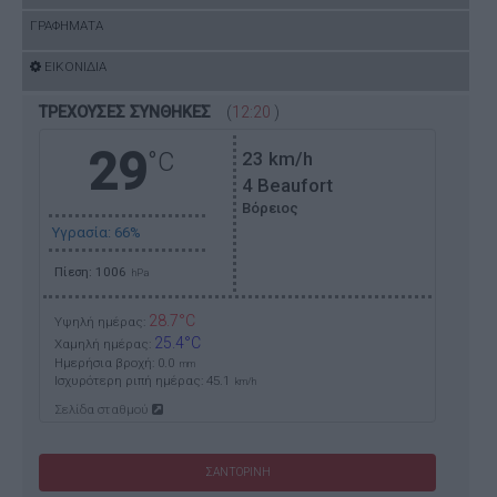
ΓΡΑΦΗΜΑΤΑ
ΕΙΚΟΝΙΔΙΑ
ΤΡΕΧΟΥΣΕΣ ΣΥΝΘΗΚΕΣ
(
12:20
)
29
°C
23
km/h
4 Beaufort
Βόρειος
Υγρασία: 66%
Πίεση: 1006
hPa
28.7°C
Υψηλή ημέρας:
25.4°C
Χαμηλή ημέρας:
Ημερήσια βροχή: 0.0
mm
Ισχυρότερη ριπή ημέρας:
45.1
km/h
Σελίδα σταθμού
ΣΑΝΤΟΡΙΝΗ