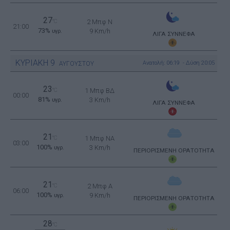
27
°C
2 Μπφ N
21:00
73%
9 Km/h
υγρ.
ΛΙΓΑ ΣΥΝΝΕΦΑ
ΚΥΡΙΑΚΗ
9
Ανατολή: 06:19 - Δύση 20:05
ΑΥΓΟΥΣΤΟΥ
23
°C
1 Μπφ ΒΔ
00:00
81%
3 Km/h
υγρ.
ΛΙΓΑ ΣΥΝΝΕΦΑ
21
°C
1 Μπφ NA
03:00
100%
3 Km/h
υγρ.
ΠΕΡΙΟΡΙΣΜΕΝΗ ΟΡΑΤΟΤΗΤΑ
21
°C
2 Μπφ Α
06:00
100%
9 Km/h
υγρ.
ΠΕΡΙΟΡΙΣΜΕΝΗ ΟΡΑΤΟΤΗΤΑ
28
°C