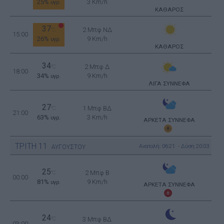
25%
3 Km/h
υγρ.
ΚΑΘΑΡΟΣ
37
2 Μπφ ΝΔ
°C
15:00
26%
9 Km/h
υγρ.
ΚΑΘΑΡΟΣ
34
2 Μπφ Δ
°C
18:00
34%
9 Km/h
υγρ.
ΛΙΓΑ ΣΥΝΝΕΦΑ
27
1 Μπφ ΒΔ
°C
21:00
63%
3 Km/h
υγρ.
ΑΡΚΕΤΑ ΣΥΝΝΕΦΑ
ΤΡΙΤΗ
11
Ανατολή: 06:21 - Δύση 20:03
ΑΥΓΟΥΣΤΟΥ
25
2 Μπφ B
°C
00:00
81%
9 Km/h
υγρ.
ΑΡΚΕΤΑ ΣΥΝΝΕΦΑ
24
°C
3 Μπφ ΒΔ
03:00