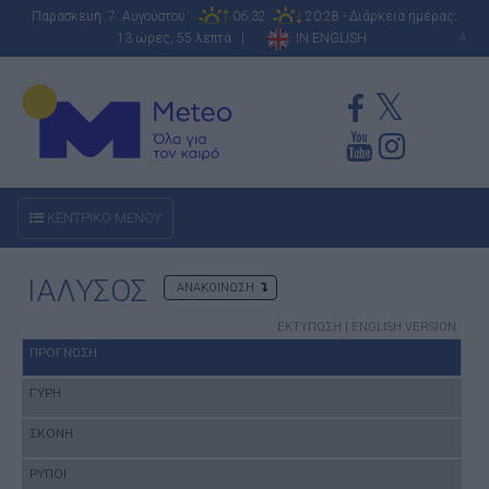
Παρασκευή 7 Αυγούστου
06:32
20:28 - Διάρκεια ημέρας:
13 ώρες, 55 λεπτά |
IN ENGLISH
A
ΚΕΝΤΡΙΚΟ ΜΕΝΟΥ
ΙΑΛΥΣΟΣ
ΑΝΑΚΟΙΝΩΣΗ
ΕΚΤΥΠΩΣΗ
|
ENGLISH VERSION
ΠΡΟΓΝΩΣΗ
ΓΥΡΗ
ΣΚΟΝΗ
ΡΥΠΟΙ