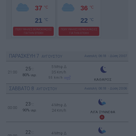
37
36
°C
°C
21
22
°C
°C
ΠΟΛΥ ΥΨΗΛΕΣ ΘΕΡΜΟΚΡΑΣΙΕΣ
ΠΟΛΥ ΥΨΗΛΕΣ ΘΕΡΜΟΚΡΑΣΙΕΣ
ΓΙΑ ΤΗΝ ΕΠΟΧΗ
ΓΙΑ ΤΗΝ ΕΠΟΧΗ
ΠΑΡΑΣΚΕΥΗ
7
Ανατολή: 06:18 - Δύση 20:07
ΑΥΓΟΥΣΤΟΥ
5 Μπφ Δ
25
°C
21:00
35 Km/h
80%
υγρ.
55
km/h
ΚΑΘΑΡΟΣ
ΣΑΒΒΑΤΟ
8
Ανατολή: 06:18 - Δύση 20:06
ΑΥΓΟΥΣΤΟΥ
23
°C
4 Μπφ Δ
00:00
90%
24 Km/h
υγρ.
ΛΙΓΑ ΣΥΝΝΕΦΑ
22
°C
4 Μπφ Δ
03:00