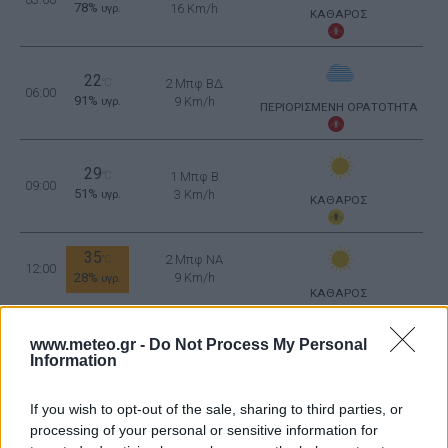
78%
16 Km/h
υγρ.
ΚΑΘΑΡΟΣ
22
°C
2 Μπφ ΒΔ
06:00
91%
9 Km/h
υγρ.
ΠΕΡΙΟΡΙΣΜΕΝΗ ΟΡΑΤΟΤΗΤΑ
29
°C
1 Μπφ B
09:00
51%
3 Km/h
υγρ.
ΚΑΘΑΡΟΣ
35
2 Μπφ NA
°C
12:00
28%
9 Km/h
υγρ.
ΚΑΘΑΡΟΣ
36
2 Μπφ N
°C
15:00
www.meteo.gr -
Do Not Process My Personal
28%
9 Km/h
υγρ.
Information
ΚΑΘΑΡΟΣ
33
2 Μπφ ΒΔ
If you wish to opt-out of the sale, sharing to third parties, or
°C
18:00
35%
9 Km/h
υγρ.
processing of your personal or sensitive information for
ΚΑΘΑΡΟΣ