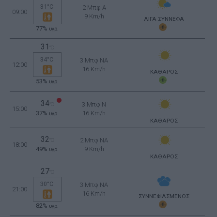
31°C
2 Μπφ Α
09:00
9 Km/h
ΛΙΓΑ ΣΥΝΝΕΦΑ
77%
υγρ.
31
°C
34°C
3 Μπφ NA
12:00
16 Km/h
ΚΑΘΑΡΟΣ
53%
υγρ.
34
3 Μπφ N
°C
15:00
37%
16 Km/h
υγρ.
ΚΑΘΑΡΟΣ
32
2 Μπφ NA
°C
18:00
49%
9 Km/h
υγρ.
ΚΑΘΑΡΟΣ
27
°C
30°C
3 Μπφ NA
21:00
16 Km/h
ΣΥΝΝΕΦΙΑΣΜΕΝΟΣ
82%
υγρ.