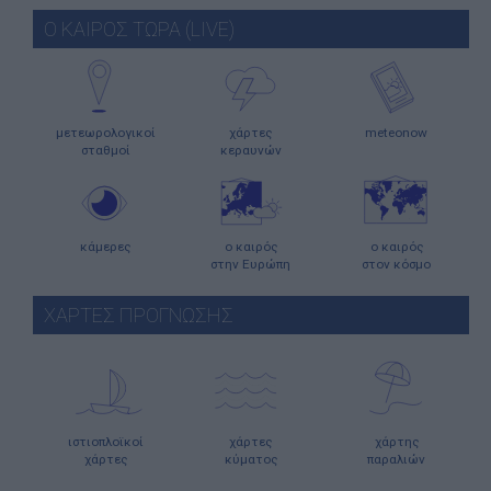
Ο ΚΑΙΡΟΣ ΤΩΡΑ (LIVE)
μετεωρολογικοί
χάρτες
meteonow
σταθμοί
κεραυνών
κάμερες
ο καιρός
ο καιρός
στην Ευρώπη
στον κόσμο
ΧΑΡΤΕΣ ΠΡΟΓΝΩΣΗΣ
ιστιοπλοϊκοί
χάρτες
χάρτης
χάρτες
κύματος
παραλιών