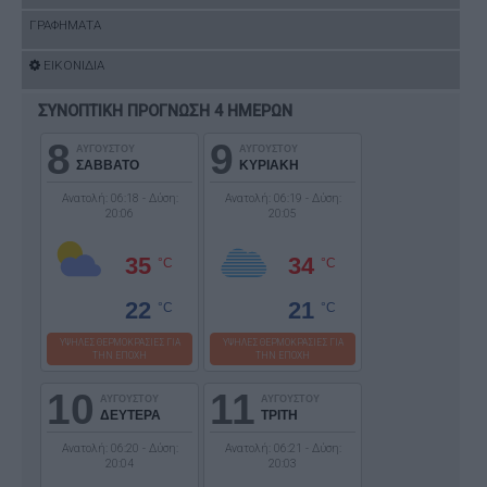
ΓΡΑΦΗΜΑΤΑ
ΕΙΚΟΝΙΔΙΑ
ΣΥΝΟΠΤΙΚΗ ΠΡΟΓΝΩΣΗ 4 ΗΜΕΡΩΝ
8
9
ΑΥΓΟΥΣΤΟΥ
ΑΥΓΟΥΣΤΟΥ
ΣΑΒΒΑΤΟ
ΚΥΡΙΑΚΗ
Ανατολή: 06:18 - Δύση:
Ανατολή: 06:19 - Δύση:
20:06
20:05
35
34
°C
°C
22
21
°C
°C
ΥΨΗΛΕΣ ΘΕΡΜΟΚΡΑΣΙΕΣ ΓΙΑ
ΥΨΗΛΕΣ ΘΕΡΜΟΚΡΑΣΙΕΣ ΓΙΑ
ΤΗΝ ΕΠΟΧΗ
ΤΗΝ ΕΠΟΧΗ
10
11
ΑΥΓΟΥΣΤΟΥ
ΑΥΓΟΥΣΤΟΥ
ΔΕΥΤΕΡΑ
ΤΡΙΤΗ
Ανατολή: 06:20 - Δύση:
Ανατολή: 06:21 - Δύση:
20:04
20:03