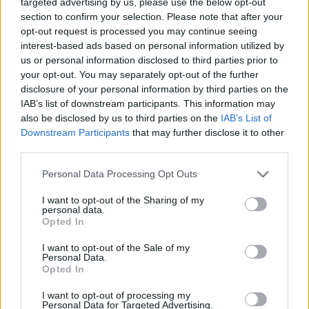
targeted advertising by us, please use the below opt-out
section to confirm your selection. Please note that after your
27
°C
1 Μπφ NA
opt-out request is processed you may continue seeing
21:00
60%
3 Km/h
υγρ.
interest-based ads based on personal information utilized by
ΚΑΘΑΡΟΣ
us or personal information disclosed to third parties prior to
your opt-out. You may separately opt-out of the further
ΤΕΤΑΡΤΗ
12
Ανατολή: 06:22 - Δύση 20:02
ΑΥΓΟΥΣΤΟΥ
disclosure of your personal information by third parties on the
IAB’s list of downstream participants. This information may
24
°C
2 Μπφ NA
also be disclosed by us to third parties on the
IAB’s List of
00:00
100%
9 Km/h
υγρ.
Downstream Participants
that may further disclose it to other
ΠΕΡΙΟΡΙΣΜΕΝΗ ΟΡΑΤΟΤΗΤΑ
third parties.
Personal Data Processing Opt Outs
23
°C
2 Μπφ ΒΔ
03:00
100%
9 Km/h
υγρ.
ΠΕΡΙΟΡΙΣΜΕΝΗ ΟΡΑΤΟΤΗΤΑ
I want to opt-out of the Sharing of my
personal data.
Opted In
21
°C
1 Μπφ BA
I want to opt-out of the Sale of my
06:00
Personal Data.
100%
3 Km/h
υγρ.
ΠΕΡΙΟΡΙΣΜΕΝΗ ΟΡΑΤΟΤΗΤΑ
Opted In
I want to opt-out of processing my
28
°C
Personal Data for Targeted Advertising.