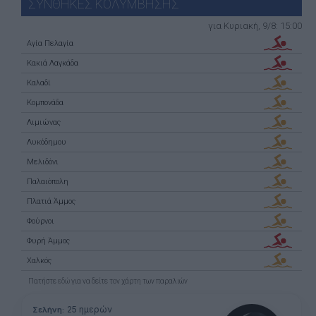
ΣΥΝΘΗΚΕΣ ΚΟΛΥΜΒΗΣΗΣ
για Κυριακή, 9/8: 15:00
Αγία Πελαγία
Κακιά Λαγκάδα
Καλαδί
Κομπονάδα
Λιμιώνας
Λυκόδημου
Μελιδόνι
Παλαιόπολη
Πλατιά Άμμος
Φούρνοι
Φυρή Άμμος
Χαλκός
Πατήστε
εδώ
για να δείτε τον χάρτη των παραλιών
25 ημερών
Σελήνη: