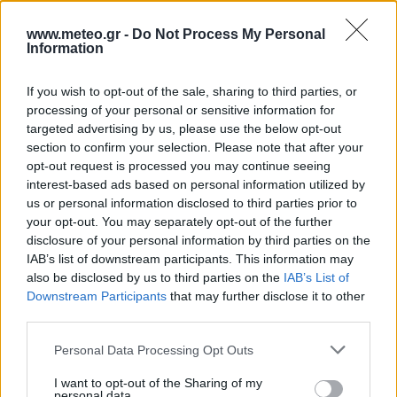
34
°C
15:00
35 Km/h
31%
υγρ.
55
km/h
www.meteo.gr -
Do Not Process My Personal
ΚΑΘΑΡΟΣ
Information
31
4 Μπφ BA
°C
18:00
41%
24 Km/h
υγρ.
If you wish to opt-out of the sale, sharing to third parties, or
ΚΑΘΑΡΟΣ
processing of your personal or sensitive information for
targeted advertising by us, please use the below opt-out
27
°C
2 Μπφ ΒΔ
section to confirm your selection. Please note that after your
21:00
53%
9 Km/h
υγρ.
opt-out request is processed you may continue seeing
ΚΑΘΑΡΟΣ
interest-based ads based on personal information utilized by
us or personal information disclosed to third parties prior to
ΠΑΡΑΣΚΕΥΗ
14
Ανατολή: 06:44 - Δύση 20:20
ΑΥΓΟΥΣΤΟΥ
your opt-out. You may separately opt-out of the further
disclosure of your personal information by third parties on the
25
°C
3 Μπφ B
IAB’s list of downstream participants. This information may
00:00
49%
16 Km/h
υγρ.
also be disclosed by us to third parties on the
ΚΑΘΑΡΟΣ
IAB’s List of
Downstream Participants
that may further disclose it to other
third parties.
5 Μπφ BA
28
°C
03:00
35 Km/h
37%
υγρ.
Personal Data Processing Opt Outs
55
km/h
ΚΑΘΑΡΟΣ
I want to opt-out of the Sharing of my
5 Μπφ BA
26
personal data.
°C