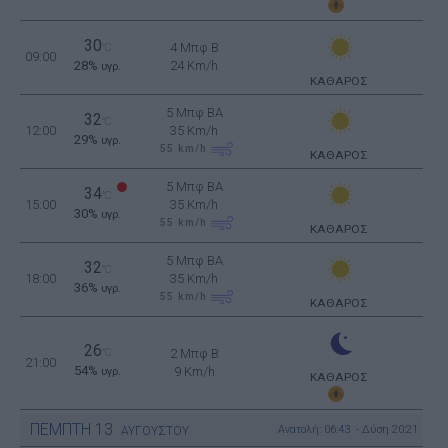
30
4 Μπφ B
°C
09:00
28%
24 Km/h
υγρ.
ΚΑΘΑΡΟΣ
5 Μπφ BA
32
°C
12:00
35 Km/h
29%
υγρ.
55
km/h
ΚΑΘΑΡΟΣ
5 Μπφ BA
34
°C
15:00
35 Km/h
30%
υγρ.
55
km/h
ΚΑΘΑΡΟΣ
5 Μπφ BA
32
°C
18:00
35 Km/h
36%
υγρ.
55
km/h
ΚΑΘΑΡΟΣ
26
°C
2 Μπφ B
21:00
54%
9 Km/h
υγρ.
ΚΑΘΑΡΟΣ
ΠΕΜΠΤΗ
13
Ανατολή: 06:43 - Δύση 20:21
ΑΥΓΟΥΣΤΟΥ