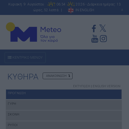
Κυριακή 9 Αυγούστου
06:34
20:26 - Διάρκεια ημέρας: 13
ώρες, 52 λεπτά |
IN ENGLISH
A
ΚΕΝΤΡΙΚΟ ΜΕΝΟΥ
ΚΥΘΗΡΑ
ΑΝΑΚΟΙΝΩΣΗ
ΕΚΤΥΠΩΣΗ
|
ENGLISH VERSION
ΠΡΟΓΝΩΣΗ
ΓΥΡΗ
ΣΚΟΝΗ
ΡΥΠΟΙ