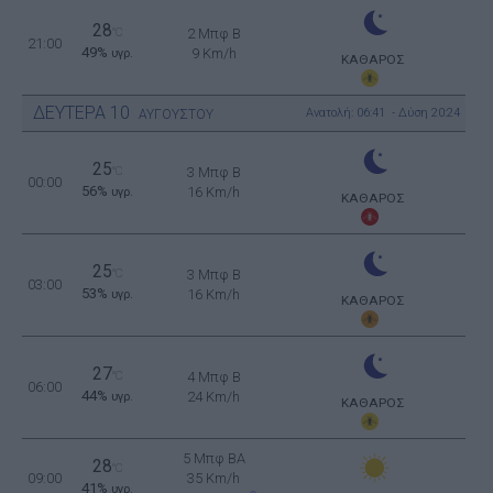
28
°C
2 Μπφ B
21:00
49%
9 Km/h
υγρ.
ΚΑΘΑΡΟΣ
ΔΕΥΤΕΡΑ
10
Ανατολή: 06:41 - Δύση 20:24
ΑΥΓΟΥΣΤΟΥ
25
°C
3 Μπφ B
00:00
56%
16 Km/h
υγρ.
ΚΑΘΑΡΟΣ
25
°C
3 Μπφ B
03:00
53%
16 Km/h
υγρ.
ΚΑΘΑΡΟΣ
27
°C
4 Μπφ B
06:00
44%
24 Km/h
υγρ.
ΚΑΘΑΡΟΣ
5 Μπφ BA
28
°C
09:00
35 Km/h
41%
υγρ.