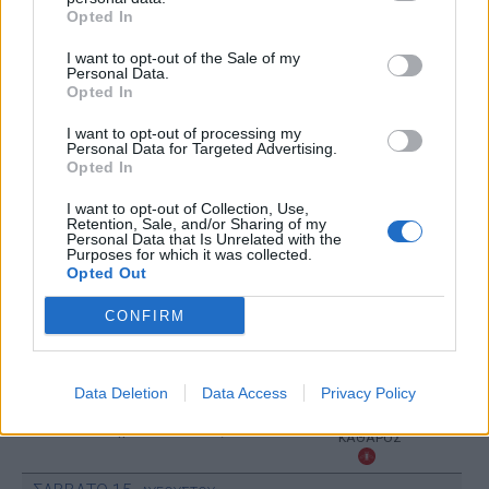
06:00
35 Km/h
Opted In
38%
υγρ.
55
km/h
ΚΑΘΑΡΟΣ
I want to opt-out of the Sale of my
5 Μπφ BA
Personal Data.
28
°C
09:00
35 Km/h
Opted In
38%
υγρ.
55
km/h
ΚΑΘΑΡΟΣ
I want to opt-out of processing my
Personal Data for Targeted Advertising.
6 Μπφ BA
30
°C
Opted In
12:00
45 Km/h
31%
υγρ.
70
km/h
ΚΑΘΑΡΟΣ
I want to opt-out of Collection, Use,
Retention, Sale, and/or Sharing of my
6 Μπφ BA
32
Personal Data that Is Unrelated with the
°C
15:00
45 Km/h
Purposes for which it was collected.
28%
υγρ.
70
km/h
Opted Out
ΚΑΘΑΡΟΣ
5 Μπφ BA
CONFIRM
31
°C
18:00
35 Km/h
29%
υγρ.
55
km/h
ΚΑΘΑΡΟΣ
Data Deletion
Data Access
Privacy Policy
25
°C
2 Μπφ BA
21:00
54%
9 Km/h
υγρ.
ΚΑΘΑΡΟΣ