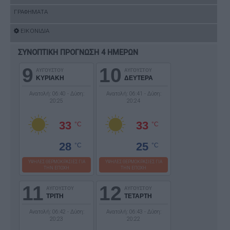
ΓΡΑΦΗΜΑΤΑ
ΕΙΚΟΝΙΔΙΑ
ΣΥΝΟΠΤΙΚΗ ΠΡΟΓΝΩΣΗ 4 ΗΜΕΡΩΝ
9
10
ΑΥΓΟΥΣΤΟΥ
ΑΥΓΟΥΣΤΟΥ
ΚΥΡΙΑΚΗ
ΔΕΥΤΕΡΑ
Ανατολή: 06:40 - Δύση:
Ανατολή: 06:41 - Δύση:
20:25
20:24
33
33
°C
°C
28
25
°C
°C
ΥΨΗΛΕΣ ΘΕΡΜΟΚΡΑΣΙΕΣ ΓΙΑ
ΥΨΗΛΕΣ ΘΕΡΜΟΚΡΑΣΙΕΣ ΓΙΑ
ΤΗΝ ΕΠΟΧΗ
ΤΗΝ ΕΠΟΧΗ
11
12
ΑΥΓΟΥΣΤΟΥ
ΑΥΓΟΥΣΤΟΥ
ΤΡΙΤΗ
ΤΕΤΑΡΤΗ
Ανατολή: 06:42 - Δύση:
Ανατολή: 06:43 - Δύση:
20:23
20:22