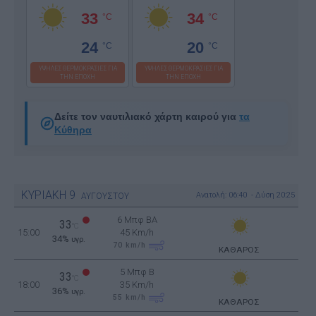
33
34
°C
°C
24
20
°C
°C
ΥΨΗΛΕΣ ΘΕΡΜΟΚΡΑΣΙΕΣ ΓΙΑ
ΥΨΗΛΕΣ ΘΕΡΜΟΚΡΑΣΙΕΣ ΓΙΑ
ΤΗΝ ΕΠΟΧΗ
ΤΗΝ ΕΠΟΧΗ
Δείτε τον ναυτιλιακό χάρτη καιρού για
τα
Κύθηρα
ΚΥΡΙΑΚΗ
9
Ανατολή: 06:40 - Δύση 20:25
ΑΥΓΟΥΣΤΟΥ
6 Μπφ BA
33
°C
15:00
45 Km/h
34%
υγρ.
70
km/h
ΚΑΘΑΡΟΣ
5 Μπφ B
33
°C
18:00
35 Km/h
36%
υγρ.
55
km/h
ΚΑΘΑΡΟΣ