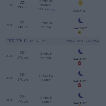
5 Μπφ BA
32
°C
18:00
35 Km/h
23%
υγρ.
55
km/h
ΚΑΘΑΡΟΣ
26
°C
2 Μπφ BA
21:00
44%
9 Km/h
υγρ.
ΚΑΘΑΡΟΣ
ΤΕΤΑΡΤΗ
12
Ανατολή: 06:43 - Δύση 20:22
ΑΥΓΟΥΣΤΟΥ
20
°C
2 Μπφ B
00:00
67%
9 Km/h
υγρ.
ΚΑΘΑΡΟΣ
20
°C
3 Μπφ ΒΔ
03:00
57%
16 Km/h
υγρ.
ΚΑΘΑΡΟΣ
22
°C
3 Μπφ B
06:00
47%
16 Km/h
υγρ.
ΚΑΘΑΡΟΣ