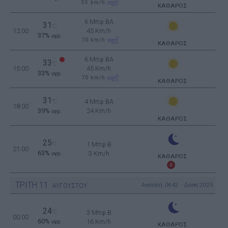
55
km/h
ΚΑΘΑΡΟΣ
6 Μπφ BA
31
°C
12:00
45 Km/h
37%
υγρ.
70
km/h
ΚΑΘΑΡΟΣ
6 Μπφ BA
33
°C
15:00
45 Km/h
33%
υγρ.
70
km/h
ΚΑΘΑΡΟΣ
31
4 Μπφ BA
°C
18:00
39%
24 Km/h
υγρ.
ΚΑΘΑΡΟΣ
25
°C
1 Μπφ B
21:00
63%
3 Km/h
υγρ.
ΚΑΘΑΡΟΣ
ΤΡΙΤΗ
11
Ανατολή: 06:42 - Δύση 20:23
ΑΥΓΟΥΣΤΟΥ
24
°C
3 Μπφ B
00:00
60%
16 Km/h
υγρ.
ΚΑΘΑΡΟΣ