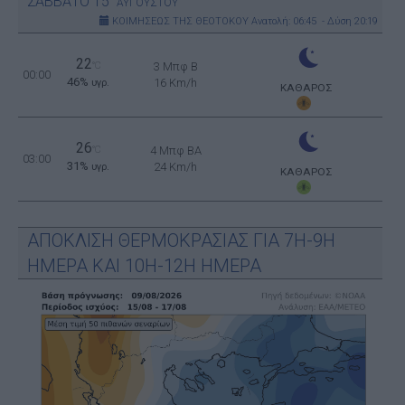
ΣΑΒΒΑΤΟ
15
ΑΥΓΟΥΣΤΟΥ
ΚΟΙΜΗΣΕΩΣ ΤΗΣ ΘΕΟΤΟΚΟΥ
Ανατολή: 06:45 - Δύση 20:19
22
°C
3 Μπφ B
00:00
46%
16 Km/h
υγρ.
ΚΑΘΑΡΟΣ
26
°C
4 Μπφ BA
03:00
31%
24 Km/h
υγρ.
ΚΑΘΑΡΟΣ
ΑΠΟΚΛΙΣΗ ΘΕΡΜΟΚΡΑΣΙΑΣ ΓΙΑ 7Η-9Η
ΗΜΕΡΑ ΚΑΙ 10Η-12Η ΗΜΕΡΑ