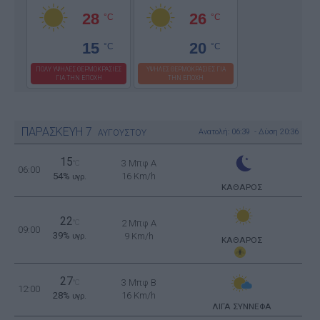
28
26
°C
°C
15
20
°C
°C
ΠΟΛΥ ΥΨΗΛΕΣ ΘΕΡΜΟΚΡΑΣΙΕΣ
ΥΨΗΛΕΣ ΘΕΡΜΟΚΡΑΣΙΕΣ ΓΙΑ
ΓΙΑ ΤΗΝ ΕΠΟΧΗ
ΤΗΝ ΕΠΟΧΗ
ΠΑΡΑΣΚΕΥΗ
7
Ανατολή: 06:39 - Δύση 20:36
ΑΥΓΟΥΣΤΟΥ
15
3 Μπφ Α
°C
06:00
54%
16 Km/h
υγρ.
ΚΑΘΑΡΟΣ
22
°C
2 Μπφ Α
09:00
39%
9 Km/h
υγρ.
ΚΑΘΑΡΟΣ
27
3 Μπφ B
°C
12:00
28%
16 Km/h
υγρ.
ΛΙΓΑ ΣΥΝΝΕΦΑ