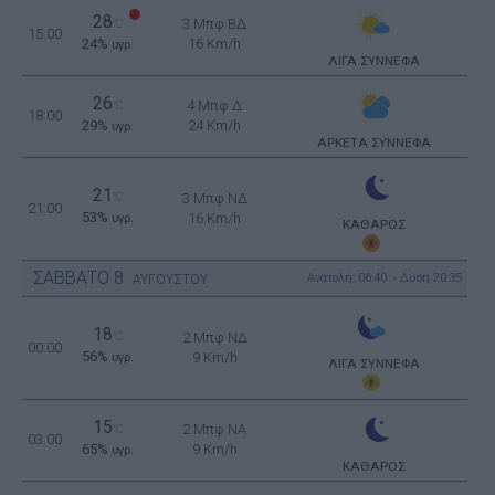
28
3 Μπφ ΒΔ
°C
15:00
24%
16 Km/h
υγρ.
ΛΙΓΑ ΣΥΝΝΕΦΑ
26
4 Μπφ Δ
°C
18:00
29%
24 Km/h
υγρ.
ΑΡΚΕΤΑ ΣΥΝΝΕΦΑ
21
°C
3 Μπφ ΝΔ
21:00
53%
16 Km/h
υγρ.
ΚΑΘΑΡΟΣ
ΣΑΒΒΑΤΟ
8
Ανατολή: 06:40 - Δύση 20:35
ΑΥΓΟΥΣΤΟΥ
18
°C
2 Μπφ ΝΔ
00:00
56%
9 Km/h
υγρ.
ΛΙΓΑ ΣΥΝΝΕΦΑ
15
2 Μπφ NA
°C
03:00
65%
9 Km/h
υγρ.
ΚΑΘΑΡΟΣ