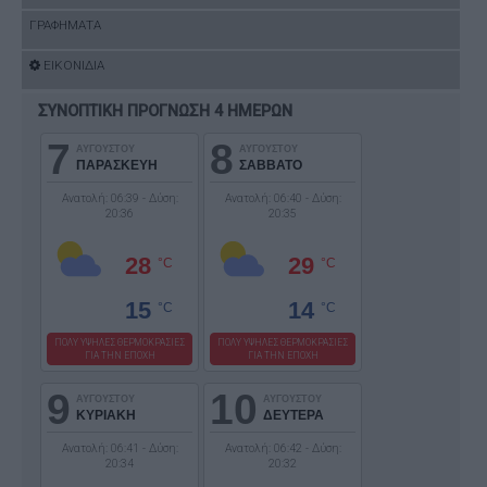
ΓΡΑΦΗΜΑΤΑ
ΕΙΚΟΝΙΔΙΑ
ΣΥΝΟΠΤΙΚΗ ΠΡΟΓΝΩΣΗ 4 ΗΜΕΡΩΝ
7
8
ΑΥΓΟΥΣΤΟΥ
ΑΥΓΟΥΣΤΟΥ
ΠΑΡΑΣΚΕΥΗ
ΣΑΒΒΑΤΟ
Ανατολή: 06:39 - Δύση:
Ανατολή: 06:40 - Δύση:
20:36
20:35
28
29
°C
°C
15
14
°C
°C
ΠΟΛΥ ΥΨΗΛΕΣ ΘΕΡΜΟΚΡΑΣΙΕΣ
ΠΟΛΥ ΥΨΗΛΕΣ ΘΕΡΜΟΚΡΑΣΙΕΣ
ΓΙΑ ΤΗΝ ΕΠΟΧΗ
ΓΙΑ ΤΗΝ ΕΠΟΧΗ
9
10
ΑΥΓΟΥΣΤΟΥ
ΑΥΓΟΥΣΤΟΥ
ΚΥΡΙΑΚΗ
ΔΕΥΤΕΡΑ
Ανατολή: 06:41 - Δύση:
Ανατολή: 06:42 - Δύση:
20:34
20:32