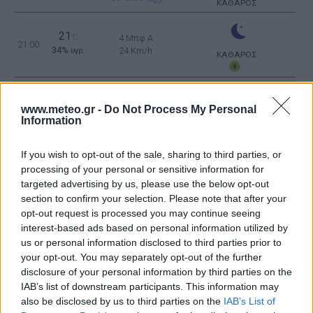
ΚΑΘΑΡΟΣ
21
°C
4 Μπφ Α
21:00
34%
24 Km/h
υγρ.
ΚΑΘΑΡΟΣ
ΤΡΙΤΗ
11
Ανατολή: 06:43 - Δύση 20:31
ΑΥΓΟΥΣΤΟΥ
www.meteo.gr -
Do Not Process My Personal
Information
20
°C
3 Μπφ Α
00:00
32%
16 Km/h
υγρ.
ΚΑΘΑΡΟΣ
If you wish to opt-out of the sale, sharing to third parties, or
processing of your personal or sensitive information for
targeted advertising by us, please use the below opt-out
20
4 Μπφ Α
°C
03:00
section to confirm your selection. Please note that after your
26%
24 Km/h
υγρ.
ΚΑΘΑΡΟΣ
opt-out request is processed you may continue seeing
interest-based ads based on personal information utilized by
us or personal information disclosed to third parties prior to
19
°C
4 Μπφ Α
06:00
your opt-out. You may separately opt-out of the further
38%
24 Km/h
υγρ.
ΚΑΘΑΡΟΣ
disclosure of your personal information by third parties on the
IAB’s list of downstream participants. This information may
5 Μπφ Α
also be disclosed by us to third parties on the
IAB’s List of
21
°C
09:00
35 Km/h