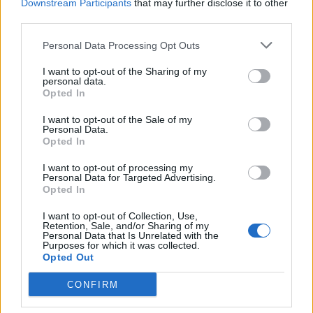
Downstream Participants
that may further disclose it to other
21%
υγρ.
55
km/h
ΚΑΘΑΡΟΣ
third parties.
5 Μπφ Α
24
°C
Personal Data Processing Opt Outs
12:00
35 Km/h
20%
υγρ.
55
km/h
ΚΑΘΑΡΟΣ
I want to opt-out of the Sharing of my
personal data.
5 Μπφ Α
26
Opted In
°C
15:00
35 Km/h
21%
υγρ.
55
km/h
ΚΑΘΑΡΟΣ
I want to opt-out of the Sale of my
Personal Data.
5 Μπφ Α
Opted In
26
°C
18:00
35 Km/h
19%
υγρ.
55
km/h
I want to opt-out of processing my
ΚΑΘΑΡΟΣ
Personal Data for Targeted Advertising.
Opted In
22
4 Μπφ Α
°C
21:00
17%
24 Km/h
υγρ.
I want to opt-out of Collection, Use,
ΚΑΘΑΡΟΣ
Retention, Sale, and/or Sharing of my
Personal Data that Is Unrelated with the
ΤΕΤΑΡΤΗ
12
Ανατολή: 06:44 - Δύση 20:30
ΑΥΓΟΥΣΤΟΥ
Purposes for which it was collected.
Opted Out
20
3 Μπφ Α
°C
00:00
CONFIRM
26%
16 Km/h
υγρ.
ΚΑΘΑΡΟΣ