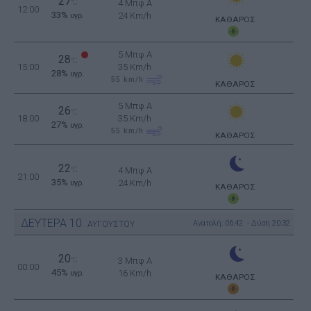
27
°C
4 Μπφ Α
12:00
33%
24 Km/h
υγρ.
ΚΑΘΑΡΟΣ
5 Μπφ Α
28
°C
15:00
35 Km/h
28%
υγρ.
55
km/h
ΚΑΘΑΡΟΣ
5 Μπφ Α
26
°C
18:00
35 Km/h
27%
υγρ.
55
km/h
ΚΑΘΑΡΟΣ
22
°C
4 Μπφ Α
21:00
35%
24 Km/h
υγρ.
ΚΑΘΑΡΟΣ
ΔΕΥΤΕΡΑ
10
Ανατολή: 06:42 - Δύση 20:32
ΑΥΓΟΥΣΤΟΥ
20
°C
3 Μπφ Α
00:00
45%
16 Km/h
υγρ.
ΚΑΘΑΡΟΣ