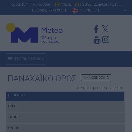
Παρασκευή 7 Αυγούστου
06:32
20:28 - Διάρκεια ημέρας:
13 ώρες, 55 λεπτά |
IN ENGLISH
A
ΚΕΝΤΡΙΚΟ ΜΕΝΟΥ
ΠΑΝΑΧΑΪΚΟ ΟΡΟΣ
ΑΝΑΚΟΙΝΩΣΗ
ΕΚΤΥΠΩΣΗ
|
ENGLISH VERSION
ΠΡΟΓΝΩΣΗ
ΓΥΡΗ
ΣΚΟΝΗ
ΡΥΠΟΙ