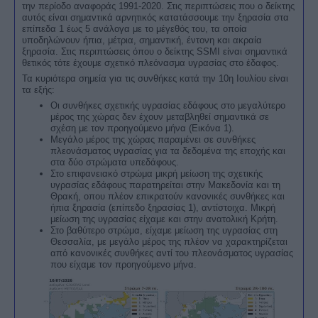
την περίοδο αναφοράς 1991-2020. Στις περιπτώσεις που ο δείκτης
αυτός είναι σημαντικά αρνητικός κατατάσσουμε την ξηρασία στα
επίπεδα 1 έως 5 ανάλογα με το μέγεθός του, τα οποία
υποδηλώνουν ήπια, μέτρια, σημαντική, έντονη και ακραία
ξηρασία. Στις περιπτώσεις όπου ο δείκτης SSMI είναι σημαντικά
θετικός τότε έχουμε σχετικό πλεόνασμα υγρασίας στο έδαφος.
Τα κυριότερα σημεία για τις συνθήκες κατά την 10η Ιουλίου είναι
τα εξής:
Οι συνθήκες σχετικής υγρασίας εδάφους στο μεγαλύτερο
μέρος της χώρας δεν έχουν μεταβληθεί σημαντικά σε
σχέση με τον προηγούμενο μήνα (Εικόνα 1).
Μεγάλο μέρος της χώρας παραμένει σε συνθήκες
πλεονάσματος υγρασίας για τα δεδομένα της εποχής και
στα δύο στρώματα υπεδάφους.
Στο επιφανειακό στρώμα μικρή μείωση της σχετικής
υγρασίας εδάφους παρατηρείται στην Μακεδονία και τη
Θρακή, οπου πλέον επικρατούν κανονικές συνθήκες και
ήπια ξηρασία (επίπεδο ξηρασίας 1), αντίστοιχα. Μικρή
μείωση της υγρασίας είχαμε και στην ανατολική Κρήτη.
Στο βαθύτερο στρώμα, είχαμε μείωση της υγρασίας στη
Θεσσαλία, με μεγάλο μέρος της πλέον να χαρακτηρίζεται
από κανονικές συνθήκες αντί του πλεονάσματος υγρασίας
που είχαμε τον προηγούμενο μήνα.