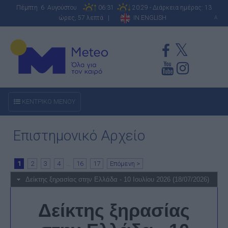
Πέμπτη 6 Αυγούστου
06:31
20:29 - Διάρκεια ημέρας: 13
ώρες, 57 λεπτά |
IN ENGLISH
A
ΚΕΝΤΡΙΚΟ ΜΕΝΟΥ
Επιστημονικό Αρχείο
1
2
3
4
...
16
17
Επόμενη >
Δείκτης ξηρασίας στην Ελλάδα - 10 Ιουλίου 2026 (18/07/2026)
Δείκτης ξηρασίας