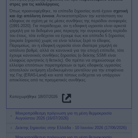
στρες για τις καλλιέργειες
.
Όπως προαναφέρθηκε, τα επίπεδα ξηρασίας αυτά έχουν
σχετική
και όχι απόλυτη έννοια
. Αντικατοπτρίζουν την κατάσταση του
εδάφους σε σχέση με τις μέσες συνθήκες της περιόδου αναφοράς
(1991-2020). Για παράδειγμα, αν η εδαφική υγρασία είναι αρκετά
χαμηλή για τα δεδομένα μιας περιοχής την συγκεκριμένη περίοδο
του έτους, τότε ενδέχεται να έχουμε έως και επίπεδο 5 ξηρασίας
(ακραία ξηρασία) χωρίς να είναι τελείως ξερό το έδαφος.
Παρομοίως, αν η εδαφική υγρασία είναι ιδιαίτερα χαμηλή σε
απόλυτο βαθμό, αλλά σε κανονικά για την εποχή επίπεδα, τότε
έχουμε κανονικές συνθήκες ξηρασίας (ο δείκτης SSMI είναι
ελαφρώς αρνητικός ή θετικός). Θα πρέπει να σημειώσουμε ότι
ελλείψει επιτόπιων παρατηρήσεων οι τιμές εδαφικής υγρασίας
αποτελούν εκτίμηση εξειδικευμένου μοντέλου για την επιφάνεια
της Γης (ERA5-Land) και κατά τόπους ενδέχεται να υπάρχουν
αποκλίσεις από τις πραγματικές συνθήκες.
Kαταχωρήθηκε 18/07/2026
Μακροπρόθεσμη πρόγνωση για τη μέση θερμοκρασία
Αυγούστου 2026 (16/07/2026)
Δείκτης ξηρασίας στην Ελλάδα - 10 Ιουνίου 2026 (17/06/2026)
Μακροπρόθεσμη πρόγνωση για τη μέση θερμοκρασία