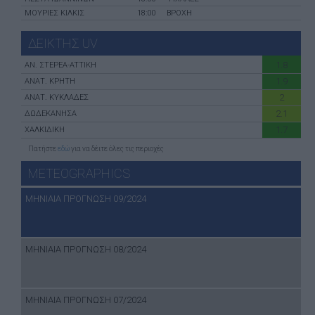
ΜΟΥΡΙΕΣ ΚΙΛΚΙΣ
18:00
ΒΡΟΧΗ
ΔΕΙΚΤΗΣ UV
1.8
ΑN. ΣΤΕΡΕΑ-ATTIKH
1.9
ΑΝΑΤ. ΚΡΗΤΗ
2
ΑΝΑΤ. ΚΥΚΛΑΔΕΣ
2.1
ΔΩΔΕΚΑΝΗΣΑ
1.7
ΧΑΛΚΙΔΙΚΗ
Πατήστε
εδώ
για να δέιτε όλες τις περιοχές
METEOGRAPHICS
ΜΗΝΙΑΙΑ ΠΡΟΓΝΩΣΗ 09/2024
ΜΗΝΙΑΙΑ ΠΡΟΓΝΩΣΗ 08/2024
ΜΗΝΙΑΙΑ ΠΡΟΓΝΩΣΗ 07/2024