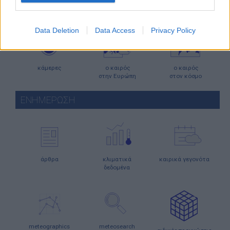
μετεωρολογικοί
χάρτες
meteonow
σταθμοί
κεραυνών
Data Deletion
Data Access
Privacy Policy
κάμερες
ο καιρός
ο καιρός
στην Ευρώπη
στον κόσμο
ΕΝΗΜΕΡΩΣΗ
άρθρα
κλιματικά
καιρικά γεγονότα
δεδομένα
meteographics
meteosearch