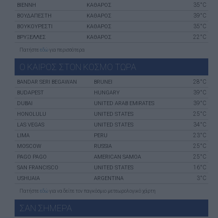
35°C
ΒΙΈΝΝΗ
ΚΑΘΑΡΟΣ
39°C
ΒΟΥΔΑΠΈΣΤΗ
ΚΑΘΑΡΟΣ
35°C
ΒΟΥΚΟΥΡΈΣΤΙ
ΚΑΘΑΡΟΣ
22°C
ΒΡΥΞΈΛΛΕΣ
ΚΑΘΑΡΟΣ
Πατήστε
εδώ
για περισσότερα
Ο ΚΑΙΡΟΣ ΣΤΟΝ ΚΟΣΜΟ ΤΩΡΑ
28°C
BANDAR SERI BEGAWAN
BRUNEI
39°C
BUDAPEST
HUNGARY
39°C
DUBAI
UNITED ARAB EMIRATES
25°C
HONOLULU
UNITED STATES
34°C
LAS VEGAS
UNITED STATES
23°C
LIMA
PERU
25°C
MOSCOW
RUSSIA
25°C
PAGO PAGO
AMERICAN SAMOA
16°C
SAN FRANCISCO
UNITED STATES
3°C
USHUAIA
ARGENTINA
Πατήστε
εδώ
για να δείτε τον παγκόσμιο μετεωρολογικό χάρτη
ΣΑΝ ΣHΜΕΡΑ