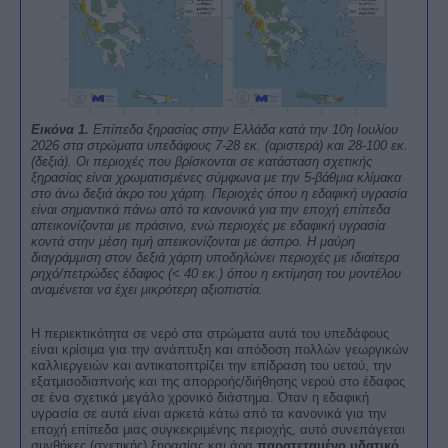
Εικόνα 1.
Επίπεδα ξηρασίας στην Ελλάδα κατά την 10η Ιουλίου
2026 στα στρώματα υπεδάφους 7-28 εκ. (αριστερά) και 28-100 εκ.
(δεξιά). Οι περιοχές που βρίσκονται σε κατάσταση σχετικής
ξηρασίας είναι χρωματισμένες σύμφωνα με την 5-βάθμια κλίμακα
στο άνω δεξιά άκρο του χάρτη. Περιοχές όπου η εδαφική υγρασία
είναι σημαντικά πάνω από τα κανονικά για την εποχή επίπεδα
απεικονίζονται με πράσινο, ενώ περιοχές με εδαφική υγρασία
κοντά στην μέση τιμή απεικονίζονται με άσπρο. Η μαύρη
διαγράμμιση στον δεξιά χάρτη υποδηλώνει περιοχές με ιδιαίτερα
ρηχό/πετρώδες έδαφος (< 40 εκ.) όπου η εκτίμηση του μοντέλου
αναμένεται να έχει μικρότερη αξιοπιστία.
Η περιεκτικότητα σε νερό στα στρώματα αυτά του υπεδάφους
είναι κρίσιμα για την ανάπτυξη και απόδοση πολλών γεωργικών
καλλιεργειών και αντικατοπτρίζει την επίδραση του υετού, την
εξατμισοδιαπνοής και της απορροής/διήθησης νερού στο έδαφος
σε ένα σχετικά μεγάλο χρονικό διάστημα. Όταν η εδαφική
υγρασία σε αυτά είναι αρκετά κάτω από τα κανονικά για την
εποχή επίπεδα μιας συγκεκριμένης περιοχής, αυτό συνεπάγεται
συνθήκες (σχετικής) ξηρασίας και άρα
παρατεταμένο υδατικό