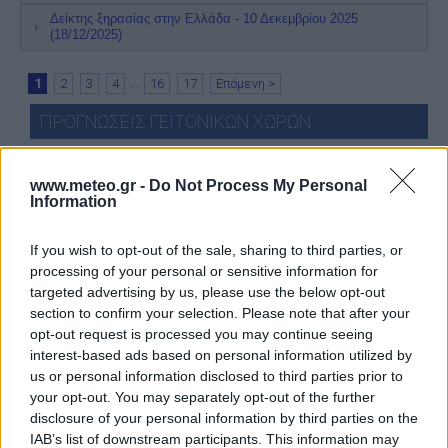
Δείκτης ξηρασίας στην Ελλάδα - 10 Δεκεμβρίου 2025
(18/12/2025)
1
2
3
4
...
16
17
Επόμενη >
ΠΡΟΓΝΩΣΕΙΣ ΓΕΙΤΟΝΙΚΩΝ ΧΩΡΩΝ
28°C
ΑΥΛΏΝΑΣ
ΚΑΘΑΡΟΣ
24°C
ΚΟΡΥΤΣΆ
ΛΙΓΑ ΣΥΝΝΕΦΑ
www.meteo.gr -
Do Not Process My Personal
29°C
ΑΔΡΙΑΝΟΎΠΟΛΗ
ΚΑΘΑΡΟΣ
Information
31°C
ΣΚΌΔΡΑ
ΛΙΓΑ ΣΥΝΝΕΦΑ
30°C
ΚΕΣΆΝ
ΚΑΘΑΡΟΣ
If you wish to opt-out of the sale, sharing to third parties, or
Πατήστε
εδώ
για περισσότερες πόλεις
processing of your personal or sensitive information for
targeted advertising by us, please use the below opt-out
22 ημερών
Σελήνη:
section to confirm your selection. Please note that after your
Τελευταίο Τέταρτο
Φάση:
opt-out request is processed you may continue seeing
Επόμενη Πανσέληνος:
interest-based ads based on personal information utilized by
Παρασκευή, 28 Αυγούστου 2026
us or personal information disclosed to third parties prior to
Αστρονομικό ημερολόγιο
your opt-out. You may separately opt-out of the further
disclosure of your personal information by third parties on the
IAB’s list of downstream participants. This information may