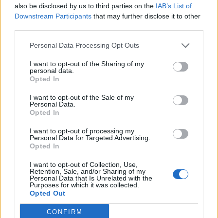
also be disclosed by us to third parties on the
IAB’s List of
Downstream Participants
that may further disclose it to other
third parties.
Personal Data Processing Opt Outs
I want to opt-out of the Sharing of my
personal data.
ΠΡΟΓΝΩΣΗ ΘΕΡΜΟΚΡΑΣΙΩΝ
Opted In
ΧΑΜΗΛΟΤΕΡΕΣ
ΥΨΗΛΟΤΕΡΕΣ
I want to opt-out of the Sale of my
Personal Data.
19°C
32°C
ΑΝΩΓΕΙΑ
ΑΛΕΞ/ΠΟΛΗ
Opted In
20°C
32°C
ΟΡΕΙΝΗ ΦΩΚΙΔΑ
ΧΙΟΣ
21°C
32°C
ΑΜΑΡΙ
ΛΑΡΙΣΑ
I want to opt-out of processing my
Personal Data for Targeted Advertising.
22°C
32°C
ΚΑΡΠΕΝΗΣΙ
ΚΟΜΟΤΗΝΗ
Opted In
22°C
32°C
ΜΕΤΣΟΒΟ
ΑΒΔΗΡΑ
Τα παραπάνω δεδομένα (ΧΑΜΗΛΟΤΕΡΕΣ/ΥΨΗΛΟΤΕΡΕΣ) αποτελούν προγνώσεις. Για
I want to opt-out of Collection, Use,
παρατηρήσεις (realtime) πατήστε
εδώ
Retention, Sale, and/or Sharing of my
Personal Data that Is Unrelated with the
Ο ΚΑΙΡΟΣ ΤΩΡΑ (LIVE)
Purposes for which it was collected.
Opted Out
CONFIRM