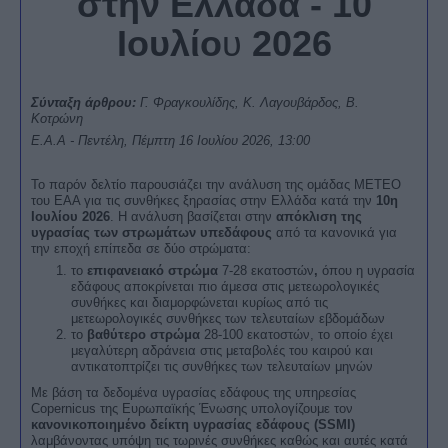
στην Ελλάδα - 10
Ιουλίο
υ
2026
Σύνταξη άρθρου:
Γ. Φραγκουλίδης, Κ. Λαγουβάρδος, Β.
Κοτρώνη
Ε.Α.Α - Πεντέλη, Πέμπτη 16 Ιουλίου 2026, 13:00
Το παρόν δελτίο παρουσιάζει την ανάλυση της ομάδας ΜΕΤΕΟ
του ΕΑΑ για τις συνθήκες ξηρασίας στην Ελλάδα κατά την
10η
Ιουλίου
2026
. Η ανάλυση βασίζεται στην
απόκλιση της
υγρασίας των στρωμάτων υπεδάφους
από τα κανονικά για
την εποχή επίπεδα σε δύο στρώματα:
το
επιφανειακό στρώμα
7-28 εκατοστών
,
όπου η υγρασία
εδάφους αποκρίνεται πιο άμεσα στις μετεωρολογικές
συνθήκες και διαμορφώνεται κυρίως από τις
μετεωρολογικές συνθήκες των τελευταίων εβδομάδων
το
βαθύτερο στρώμα
28-100 εκατοστών, το οποίο έχει
μεγαλύτερη αδράνεια στις μεταβολές του καιρού και
αντικατοπτρίζει τις συνθήκες των τελευταίων μηνών
Με βάση τα δεδομένα υγρασίας εδάφους της υπηρεσίας
Copernicus της Ευρωπαϊκής Ένωσης υπολογίζουμε τον
κανονικοποιημένο δείκτη υγρασίας εδάφους (
SSMI
)
λαμβάνοντας υπόψη τις τωρινές συνθήκες καθώς και αυτές κατά