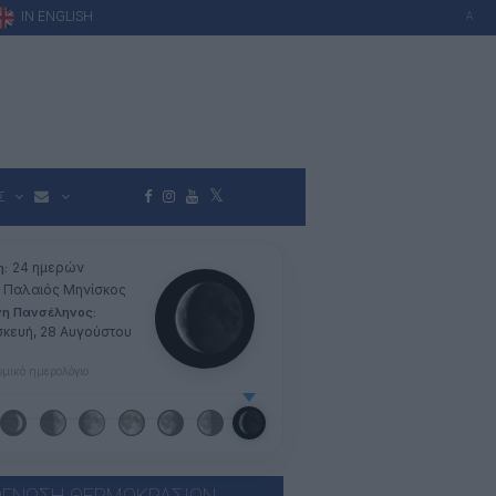
IN ENGLISH
A
Σ
24 ημερών
η:
Παλαιός Μηνίσκος
νη Πανσέληνος:
κευή, 28 Αυγούστου
μικό ημερολόγιο
ΓΝΩΣΗ ΘΕΡΜΟΚΡΑΣΙΩΝ