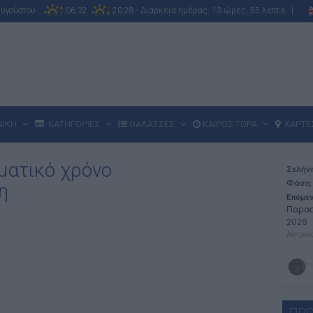
Αυγούστου
06:32
20:28 - Διάρκεια ημέρας: 13 ώρες, 55 λεπτά |
ΝΙΚΗ
ΚΑΤΗΓΟΡΙΕΣ
ΘΑΛΑΣΣΕΣ
ΚΑΙΡΟΣ ΤΩΡΑ
ΧΑΡΤΕ
ματικό χρόνο
Σελήν
Φάση:
η
Επόμε
Παρασ
2026
Αστρονο
ΠΡΟ