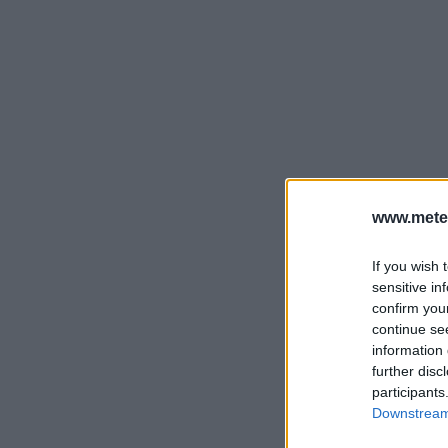
www.mete
If you wish 
sensitive in
confirm you
continue se
information 
further disc
participants
Downstream 