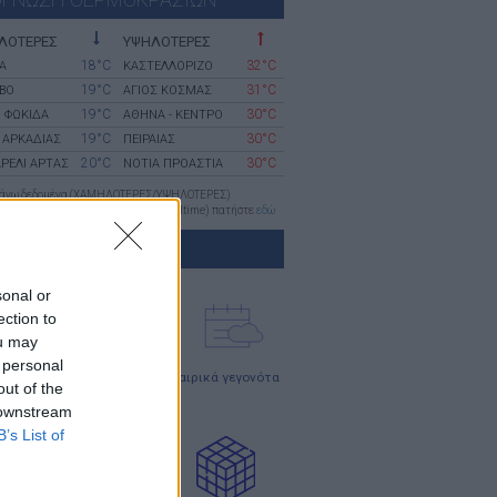
ΛΟΤΕΡΕΣ
ΥΨΗΛΟΤΕΡΕΣ
18°C
32°C
Α
ΚΑΣΤΕΛΛΟΡΙΖΟ
19°C
31°C
ΒΟ
ΑΓΙΟΣ ΚΟΣΜΑΣ
19°C
30°C
 ΦΩΚΙΔΑ
ΑΘΗΝΑ - ΚΕΝΤΡΟ
19°C
30°C
 ΑΡΚΑΔΙΑΣ
ΠΕΙΡΑΙΑΣ
20°C
30°C
ΡΕΛΙ ΑΡΤΑΣ
ΝΟΤΙΑ ΠΡΟΑΣΤΙΑ
πάνω δεδομένα (ΧΑΜΗΛΟΤΕΡΕΣ/ΥΨΗΛΟΤΕΡΕΣ)
 προγνώσεις. Για παρατηρήσεις (realtime) πατήστε
εδώ
ΗΜΕΡΩΣΗ
sonal or
ection to
ou may
 personal
ρθρα
κλιματικά
καιρικά γεγονότα
out of the
δεδομένα
 downstream
B’s List of