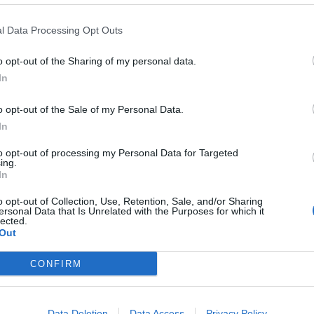
meteo
l Data Processing Opt Outs
ών της περιοχής (μπλε κουκίδες στον χάρτη), έγινε δυνατή η
 για το λεκανοπέδιο της Αθήνας, περιοχή με την μεγαλύτερη
eteo
.
gr
δημιουργεί την πρώτη έξυπνη τεχνολογική πλατφόρμα,
o opt-out of the Sharing of my personal data.
Ο Κ
νται σε πραγματικό χρόνο για τις μετεωρολογικές συνθήκες της
In
μετρο απο το toolbox και κατόπιν το legend μπορείτε εποπτικά
ήκες στο λεκανοπέδιο της Αθήνας. Πατώντας πάνω σε
o opt-out of the Sale of my Personal Data.
ιοχής του χάρτη μπορείτε να δείτε την τιμή της επιλεγμένης
In
μετεωρ
στ
to opt-out of processing my Personal Data for Targeted
ing.
In
o opt-out of Collection, Use, Retention, Sale, and/or Sharing
κά
ersonal Data that Is Unrelated with the Purposes for which it
lected.
Out
ΧΑΡ
CONFIRM
Data Deletion
Data Access
Privacy Policy