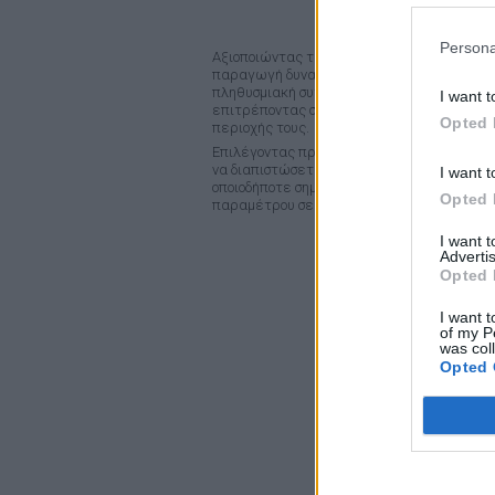
Persona
Αξιοποιώντας τις μετρήσεις των ~35 σταθμ
παραγωγή δυναμικών χαρτών θερμοκρασίας
πληθυσμιακή συγκέντρωση της χώρας. Το
m
I want t
επιτρέποντας στους πολίτες να ενημερώνο
Opted 
περιοχής τους.
Επιλέγοντας πρώτα την μετεωρολογική παρά
να διαπιστώσετε τις μετεωρολογικές συνθ
I want t
οποιοδήποτε σημείο της χρωματισμένης περ
Opted 
παραμέτρου σε εκέινο το σημέιο.
I want 
Advertis
Opted 
I want t
of my P
was col
Opted 