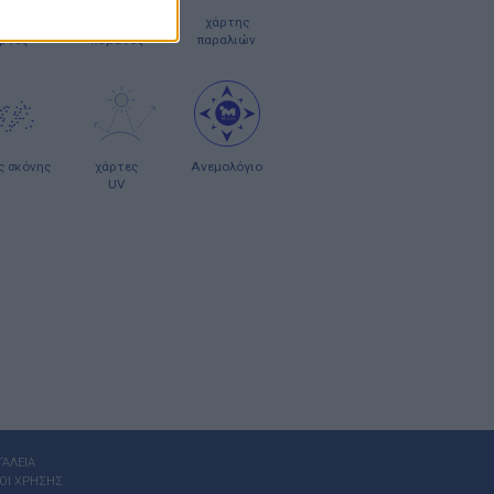
οπλοϊκοί
χάρτες
χάρτης
ρτες
κύματος
παραλιών
ς σκόνης
χάρτες
Ανεμολόγιο
UV
ΓΑΛΕΙΑ
ΟΙ ΧΡΗΣΗΣ