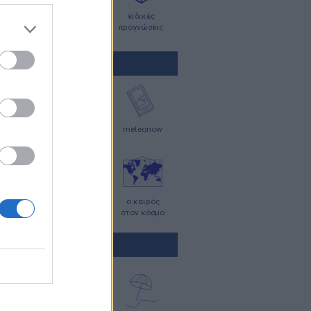
graphics
meteosearch
ειδικές
προγνώσεις
ΑΙΡΟΣ ΤΩΡΑ (LIVE)
ολογικοί
χάρτες
meteonow
αθμοί
κεραυνών
μερες
ο καιρός
ο καιρός
στην Ευρώπη
στον κόσμο
ΤΕΣ ΠΡΟΓΝΩΣΗΣ