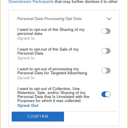
Downstream Participants
that may further disclose it to other
third parties.
Personal Data Processing Opt Outs
I want to opt-out of the Sharing of my
ΕΚΤΑΣΗ ΧΙΟΝΟΚΑΛΥΨΗΣ ΠΕΡΙΟΧΗΣ ΜΟΡΝΟΥ (2024-
personal data.
25)
Opted In
I want to opt-out of the Sale of my
Personal Data.
Opted In
I want to opt-out of processing my
Personal Data for Targeted Advertising.
Opted In
Το
Παρατηρητήριο Μόρνου
αποτελεί μία πρωτοβουλία
της μονάδας
METEO
του
Εθνικού Αστεροσκοπείου
I want to opt-out of Collection, Use,
Αθηνών
για τη συνεχή παρακολούθηση των
Retention, Sale, and/or Sharing of my
Personal Data that Is Unrelated with the
βροχοπτώσεων και των χιονοπτώσεων στην περιοχή
Purposes for which it was collected.
του Μόρνου, σε συνδυασμό με δορυφορικές
Opted Out
αποτυπώσεις υψηλής ανάλυσης της έκτασης της
λίμνης. Με τον τρόπο αυτό θα παρέχεται μία
CONFIRM
ολοκληρωμένη αποτίμηση της κατανομής της βροχής
και του χιονιού στην ευρύτερη περιοχή.