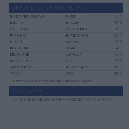
Ο ΚΑΙΡΟΣ ΣΤΟΝ ΚΟΣΜΟ ΤΩΡΑ
30°C
BANDAR SERI BEGAWAN
BRUNEI
29°C
BUDAPEST
HUNGARY
8°C
CAPE TOWN
SOUTH AFRICA
24°C
FAIRBANKS
UNITED STATES
13°C
HOBART
AUSTRALIA
34°C
KHARTOUM
SUDAN
13°C
MELBOURNE
AUSTRALIA
17°C
PORTO ALEGRE
BRAZIL
18°C
SAN FRANCISCO
UNITED STATES
28°C
TOKYO
JAPAN
Πατήστε
εδώ
για να δείτε τον παγκόσμιο μετεωρολογικό χάρτη
ΣΑΝ ΣHΜΕΡΑ
1991: ΙΣΧΥΡΈΣ ΚΑΤΑΙΓΊΔΕΣ ΜΕ ΠΛΗΜΜΎΡΕΣ ΣΕ ΑΡΓΟΣ ΚΑΙ ΝΑΎΠΛΙΟ.