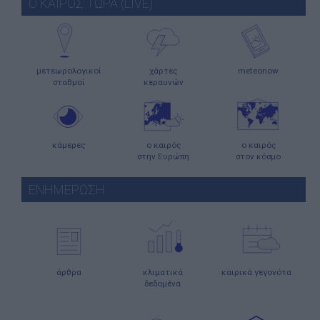
Ο ΚΑΙΡΟΣ ΤΩΡΑ (LIVE)
μετεωρολογικοί
χάρτες
meteonow
σταθμοί
κεραυνών
κάμερες
ο καιρός
ο καιρός
στην Ευρώπη
στον κόσμο
ΕΝΗΜΕΡΩΣΗ
άρθρα
κλιματικά
καιρικά γεγονότα
δεδομένα