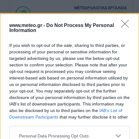
ΜΕΤΕΩΡΟΛΟΓΙΚΑ ΕΡΓΑΛΕΙΑ
ΝΕΟ
Μετατροπές μονάδων, αισθητή Θερμοκρασία
www.meteo.gr -
Do Not Process My Personal
Information
ΑΣΤΡΟΝΟΜΙΚΟ ΗΜΕΡΟΛΟΓΙΟ
If you wish to opt-out of the sale, sharing to third parties, or
ΝΕΟ
Ανατολή, δύση ηλίου & σελήνης, φάσεις σελήνης για κάθε
processing of your personal or sensitive information for
σημείο της Ελλάδος
targeted advertising by us, please use the below opt-out
section to confirm your selection. Please note that after your
opt-out request is processed you may continue seeing
METEONAV
interest-based ads based on personal information utilized by
ΝΕΟ
us or personal information disclosed to third parties prior to
Νέος διαδραστικός χάρτης για τη ναυσιπλοΐα & τον ιστιοπλόο
your opt-out. You may separately opt-out of the further
disclosure of your personal information by third parties on the
ΠΑΡΑΤΗΡΗΤΗΡΙΟ ΜΕΤΑΦΟΡΑΣ ΕΡΗΜΙΚΗΣ
IAB’s list of downstream participants. This information may
Δεν
ΣΚΟΝΗΣ
also be disclosed by us to third parties on the
IAB’s List of
ΝΕΟ
Downstream Participants
that may further disclose it to other
Η πρόγνωση & η διαδρομή της ερημικής σκόνης για την
third parties.
Ελλάδα
Personal Data Processing Opt Outs