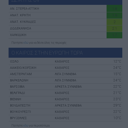
1.8
ΑN. ΣΤΕΡΕΑ-ATTIKH
1.9
ΑΝΑΤ. ΚΡΗΤΗ
2
ΑΝΑΤ. ΚΥΚΛΑΔΕΣ
2.1
ΔΩΔΕΚΑΝΗΣΑ
1.7
ΧΑΛΚΙΔΙΚΗ
Πατήστε
εδώ
για να δέιτε όλες τις περιοχές
Ο ΚΑΙΡΟΣ ΣΤΗΝ ΕΥΡΩΠΗ ΤΩΡΑ
12°C
ΌΣΛΟ
ΚΑΘΑΡΟΣ
24°C
ΑΙΆΚΕΙΟ/ΚΟΡΣΙΚΉ
ΚΑΘΑΡΟΣ
15°C
ΑΜΣΤΕΡΝΤΑΜ
ΛΙΓΑ ΣΥΝΝΕΦΑ
24°C
ΒΑΡΚΕΛΏΝΗ
ΛΙΓΑ ΣΥΝΝΕΦΑ
22°C
ΒΑΡΣΟΒΊΑ
ΑΡΚΕΤΑ ΣΥΝΝΕΦΑ
21°C
ΒΕΛΙΓΡΆΔΙ
ΚΑΘΑΡΟΣ
23°C
ΒΙΈΝΝΗ
ΚΑΘΑΡΟΣ
29°C
ΒΟΥΔΑΠΈΣΤΗ
ΑΡΚΕΤΑ ΣΥΝΝΕΦΑ
22°C
ΒΟΥΚΟΥΡΈΣΤΙ
ΚΑΘΑΡΟΣ
10°C
ΒΡΥΞΈΛΛΕΣ
ΚΑΘΑΡΟΣ
Πατήστε
εδώ
για περισσότερα