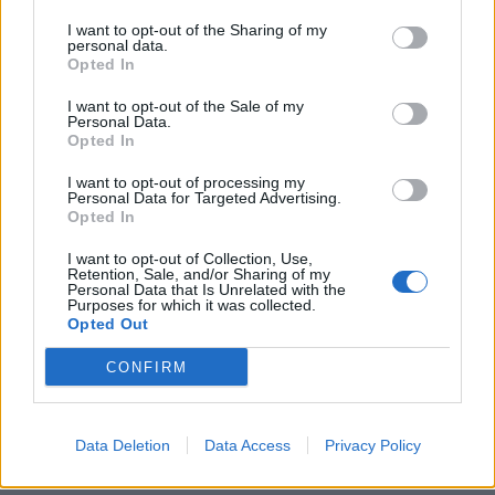
αναμένεται
METEOPEDIA
I want to opt-out of the Sharing of my
ΝΕΟ
personal data.
Ηλεκτρονική μετεωρολογική εγκυκλοπαίδεια
Opted In
I want to opt-out of the Sale of my
πικά ισχυροί
σημαντική
Personal Data.
Η ΕΛΛΑΔΑ ΣΗΜΕΡΑ ΜΕ ΜΙΑ ΜΑΤΙΑ
Opted In
πικοί όμβροι
Δεν
I want to opt-out of processing my
Personal Data for Targeted Advertising.
Opted In
ρειοι άνεμοι
μεταφορά
I want to opt-out of Collection, Use,
Retention, Sale, and/or Sharing of my
αναμένονται
στα βόρεια
Personal Data that Is Unrelated with the
Purposes for which it was collected.
Opted Out
σκόνης
στο Αιγαίο
CONFIRM
υψηλές ή
ορεινά
Data Deletion
Data Access
Privacy Policy